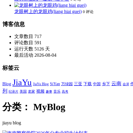
龙眼树上的龙眼鸡(liang hiai guei)
0 评论
博客信息
文章数目
717
评论数目
591
运行天数
5126 天
最后活动
2026-08-04
标签云
JiaYu
云南
Blog
SiYan
三亚
下载
中国
乡下
万绿园
JiaYu Blog
会泽
列
视频
老家
美国
音乐
纪录片
趣事
高考
分类：
MyBlog
jiayu blog