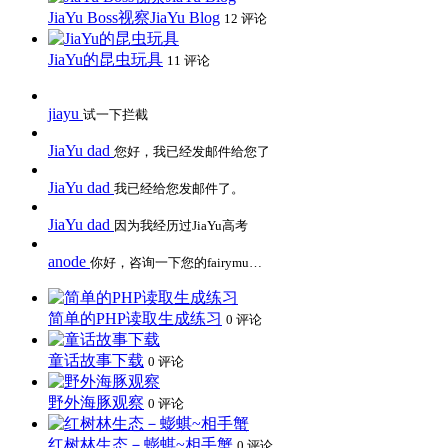
JiaYu Boss视察JiaYu Blog
12 评论
JiaYu的昆虫玩具
11 评论
jiayu
试一下拦截
JiaYu dad
您好，我已经发邮件给您了
JiaYu dad
我已经给您发邮件了。
JiaYu dad
因为我经历过JiaYu高考
anode
你好，咨询一下您的fairymu…
简单的PHP读取生成练习
0 评论
童话故事下载
0 评论
野外海豚观察
0 评论
红树林生态－蟛蜞~相手蟹
0 评论