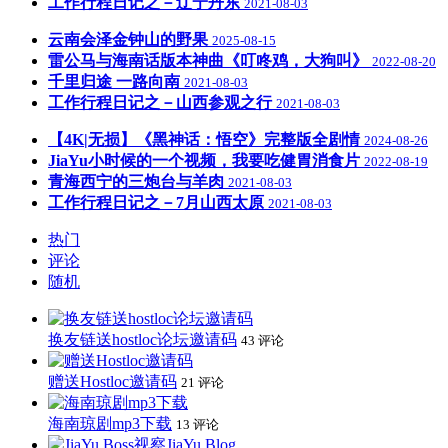
工作行程日记之－辽宁丹东
2021-08-03
云南会泽金钟山的野果
2025-08-15
雷公马与海南话版本神曲《叮咚鸡，大狗叫》
2022-08-20
千里归途 一路向南
2021-08-03
工作行程日记之－山西参观之行
2021-08-03
【4K|无损】《黑神话：悟空》完整版全剧情
2024-08-26
JiaYu小时候的一个视频，我要吃健胃消食片
2022-08-19
青海西宁的三炮台与羊肉
2021-08-03
工作行程日记之－7月山西太原
2021-08-03
热门
评论
随机
换友链送hostloc论坛邀请码
43 评论
赠送Hostloc邀请码
21 评论
海南琼剧mp3下载
13 评论