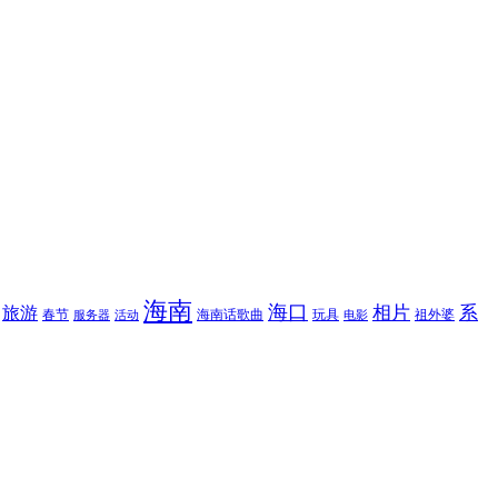
海南
海口
相片
系
旅游
春节
海南话歌曲
玩具
祖外婆
服务器
活动
电影