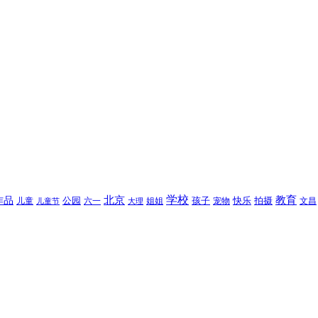
北京
学校
作品
教育
孩子
快乐
拍摄
公园
姐姐
宠物
文昌
儿童
六一
儿童节
大理