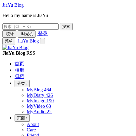
JiaYu Blog
Hello my name is JiaYu
搜索
登录
统计
时光机
JiaYu Blog
菜单
JiaYu Blog
RSS
首页
相册
归档
分类
›
MyBlog
464
MyDiary
426
MyImage
190
MyVideo
63
MyAudio
22
页面
›
About
Care
Friend