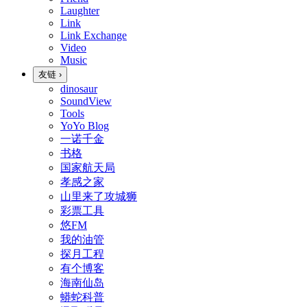
Laughter
Link
Link Exchange
Video
Music
友链
›
dinosaur
SoundView
Tools
YoYo Blog
一诺千金
书格
国家航天局
孝感之家
山里来了攻城狮
彩票工具
悠FM
我的油管
探月工程
有个博客
海南仙岛
蟒蛇科普