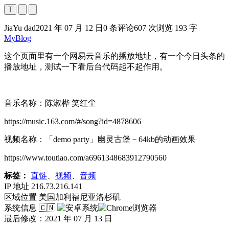
T
JiaYu dad
2021 年 07 月 12 日
0 条评论
607 次浏览
193 字
MyBlog
这个页面里有一个网易云音乐的播放地址，有一个今日头条的
播放地址，测试一下看后台代码起不起作用。
音乐名称：陈淑桦 笑红尘
https://music.163.com/#/song?id=4878606
视频名称：「demo party」幽灵古堡－64kb的动画效果
https://www.toutiao.com/a6961348683912790560
标签：
直链
、
视频
、
音频
IP 地址
216.73.216.141
区域位置
美国加利福尼亚洛杉矶
系统信息
🇨🇳
最后修改：2021 年 07 月 13 日