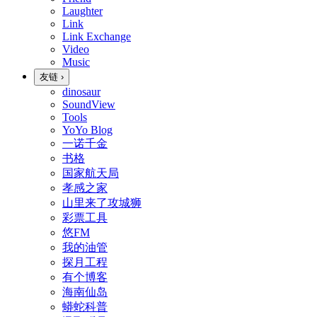
Laughter
Link
Link Exchange
Video
Music
友链
›
dinosaur
SoundView
Tools
YoYo Blog
一诺千金
书格
国家航天局
孝感之家
山里来了攻城狮
彩票工具
悠FM
我的油管
探月工程
有个博客
海南仙岛
蟒蛇科普