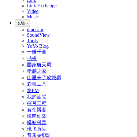
Link
Link Exchange
Video
Music
友链
›
dinosaur
SoundView
Tools
YoYo Blog
一诺千金
书格
国家航天局
孝感之家
山里来了攻城狮
彩票工具
悠FM
我的油管
探月工程
有个博客
海南仙岛
蟒蛇科普
讯飞听见
音乐ai模型