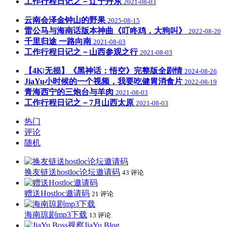
工作行程日记之－辽宁丹东
2021-08-03
云南会泽金钟山的野果
2025-08-15
雷公马与海南话版本神曲《叮咚鸡，大狗叫》
2022-08-20
千里归途 一路向南
2021-08-03
工作行程日记之－山西参观之行
2021-08-03
【4K|无损】《黑神话：悟空》完整版全剧情
2024-08-26
JiaYu小时候的一个视频，我要吃健胃消食片
2022-08-19
青海西宁的三炮台与羊肉
2021-08-03
工作行程日记之－7月山西太原
2021-08-03
热门
评论
随机
换友链送hostloc论坛邀请码
43 评论
赠送Hostloc邀请码
21 评论
海南琼剧mp3下载
13 评论