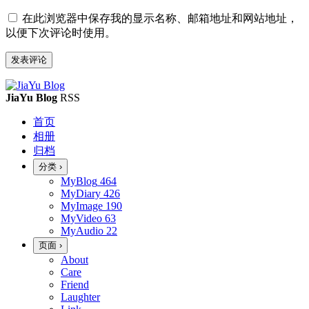
在此浏览器中保存我的显示名称、邮箱地址和网站地址，
以便下次评论时使用。
JiaYu Blog
RSS
首页
相册
归档
分类
›
MyBlog
464
MyDiary
426
MyImage
190
MyVideo
63
MyAudio
22
页面
›
About
Care
Friend
Laughter