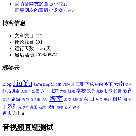
萌翻网友的童版小龙女
0 评论
博客信息
文章数目
717
评论数目
591
运行天数
5126 天
最后活动
2026-08-04
标签云
JiaYu
云南
Blog
SiYan
三亚
下载
中国
乡下
万绿园
JiaYu Blog
会泽
北京
学校
作品
教育
孩子
快乐
拍摄
公园
姐姐
宠物
儿童
六一
儿童节
大理
海南
海口
相片
旅游
文昌
春节
海南话歌曲
玩具
祖外
服务器
活动
电影
系列
视频
老家
婆
美国
音乐
纪录片
趣事
高考
首页
/
正文
音视频直链测试