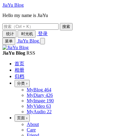
JiaYu Blog
Hello my name is JiaYu
搜索
登录
统计
时光机
JiaYu Blog
菜单
JiaYu Blog
RSS
首页
相册
归档
分类
›
MyBlog
464
MyDiary
426
MyImage
190
MyVideo
63
MyAudio
22
页面
›
About
Care
Friend