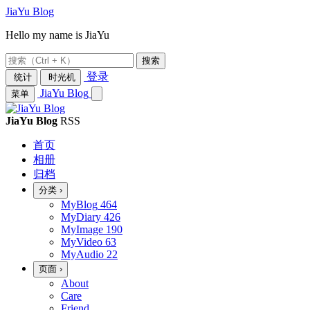
JiaYu Blog
Hello my name is JiaYu
搜索
登录
统计
时光机
JiaYu Blog
菜单
JiaYu Blog
RSS
首页
相册
归档
分类
›
MyBlog
464
MyDiary
426
MyImage
190
MyVideo
63
MyAudio
22
页面
›
About
Care
Friend