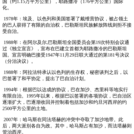
国（约1.15万平方公里），耶路撒冷（176平方公里）国际
化。
1978年：埃及、以色列和美国签署了戴维营协议，被占领土
的巴人获得了有限的自治权，巴勒斯坦民族解放阵线则拒不接
受自治。
1988年：在阿尔及尔,巴勒斯坦全国委员会第19次特别会议通
过《独立宣言》，宣布在巴建立首都为耶路撒冷的巴勒斯坦
国。宣言明确巴接受1947年11月29日联大通过的第181号决议
（分治决议）。
1988年：阿拉法特承认以色列的生存权，秘密谈判之后，以
巴签署了和平协定，提出了巴自治计划。
1994年：根据巴以达成的协议，巴在加沙、杰里科等地实行
有限自治。1995年以来，根据巴以签署的各项协议，巴自治区
逐渐扩大，巴逐渐收回并控制着包括加沙和约旦河西岸的约
2500平方公里的土地。
2007年：哈马斯在同法塔赫的冲突中夺取了加沙地带。此
后，两大派别各自为政。其中，哈马斯占有加沙，而法塔赫则
管治西岸。