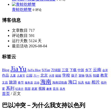
青蛙吃螃蟹
0 评论
博客信息
文章数目
717
评论数目
591
运行天数
5124 天
最后活动
2026-08-04
标签云
JiaYu
云南
Blog
SiYan
三亚
下载
中国
乡下
万绿园
JiaYu Blog
会泽
北京
学校
作品
教育
孩子
快乐
拍摄
公园
姐姐
宠物
儿童
六一
儿童节
大理
海南
海口
相片
旅游
文昌
春节
海南话歌曲
玩具
祖外
服务器
活动
电影
系列
视频
老家
婆
美国
音乐
纪录片
趣事
高考
首页
/
正文
巴以冲突－为什么我支持以色列