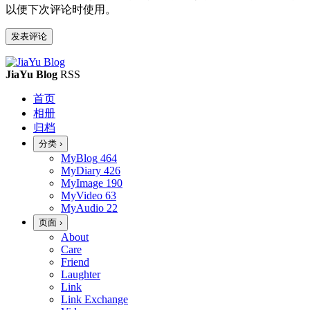
以便下次评论时使用。
JiaYu Blog
RSS
首页
相册
归档
分类
›
MyBlog
464
MyDiary
426
MyImage
190
MyVideo
63
MyAudio
22
页面
›
About
Care
Friend
Laughter
Link
Link Exchange