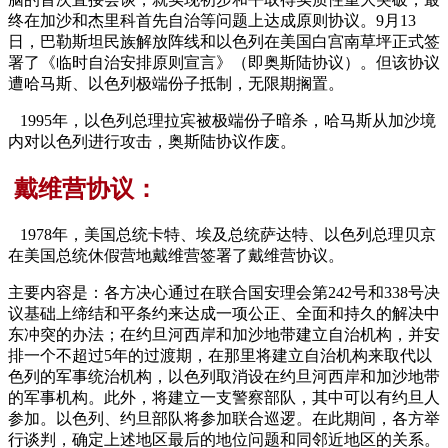
终在加沙和杰里科首先自治等问题上达成原则协议。9月13
日，巴勒斯坦民族解放阵线和以色列在美国白宫南草坪正式签
署了《临时自治安排原则宣言》（即奥斯陆协议）。但该协议
遭哈马斯、以色列极端份子抵制，无限期搁置。
1995年，以色列总理拉宾被极端份子暗杀，哈马斯从加沙境
内对以色列进行攻击，奥斯陆协议作废。
戴维营协议：
1978年，美国总统卡特、埃及总统萨达特、以色列总理贝京
在美国总统休假营地戴维营签署了戴维营协议。
主要内容是：各方决心通过在联合国安理会第242号和338号决
议基础上缔结和平条约来达成一项公正、全面和持久的解决中
东冲突的办法；在约旦河西岸和加沙地带建立自治机构，并安
排一个不超过5年的过渡期，在那里将建立自治机构来取代以
色列的军事统治机构，以色列取消设在约旦河西岸和加沙地带
的军事机构。此外，将建立一支警察部队，其中可以有约旦人
参加。以色列、约旦部队将参加联合巡逻。在此期间，各方举
行谈判，确定上述地区最后的地位问题和同邻近地区的关系。