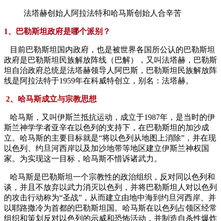
法塔赫创始人阿拉法特和哈马斯创始人合辛苦
1、巴勒斯坦政府是哪个派别？
目前巴勒斯坦国内政府，也是被世界各国所公认的巴勒斯坦
政府是巴勒斯坦民族解放阵线（巴解），又叫法塔赫，巴勒斯
坦自治政府总统是法塔赫领导人阿巴斯，巴勒斯坦民族解放阵
线是阿拉法特于1959年在科威特创立，别名：法塔赫。
2、哈马斯成立与宗教思想
哈马斯，又叫伊斯兰抵抗运动，成立于1987年，是当时的伊
斯兰神学学者亚辛在以色列的支持下，在巴勒斯坦的加沙成
立。哈马斯的主要目标就是“将以色列从地图上消除”，并在现
以色列、约旦河西岸以及加沙地带等地区建立伊斯兰神权国
家。为实现这一目标，哈马斯不惜诉诸武力。
哈马斯是巴勒斯坦一个宗教性的政治组织，反对同以色列和
谈，并且不放弃以武力消灭以色列，并将巴勒斯坦人对以色列
的攻击行动称为“圣战”，从而建立由地中海到约旦河西岸、并
以耶路撒冷为首都的巴勒斯坦国。哈马斯在以色列占领区经常
组织和策划反对以色列的示威和恐怖活动，并制造自杀性爆炸