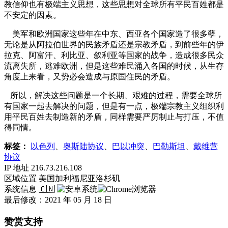
教信仰也有极端主义思想，这些思想对全球所有平民百姓都是
不安定的因素。
美军和欧洲国家这些年在中东、西亚各个国家造了很多孽，
无论是从阿拉伯世界的民族矛盾还是宗教矛盾，到前些年的伊
拉克、阿富汗、利比亚、叙利亚等国家的战争，造成很多民众
流离失所，逃难欧洲，但是这些难民涌入各国的时候，从生存
角度上来看，又势必会造成与原国住民的矛盾。
所以，解决这些问题是一个长期、艰难的过程，需要全球所
有国家一起去解决的问题，但是有一点，极端宗教主义组织利
用平民百姓去制造新的矛盾，同样需要严厉制止与打压，不值
得同情。
标签：
以色列
、
奥斯陆协议
、
巴以冲突
、
巴勒斯坦
、
戴维营
协议
IP 地址
216.73.216.108
区域位置
美国加利福尼亚洛杉矶
系统信息
🇨🇳
最后修改：2021 年 05 月 18 日
赞赏支持