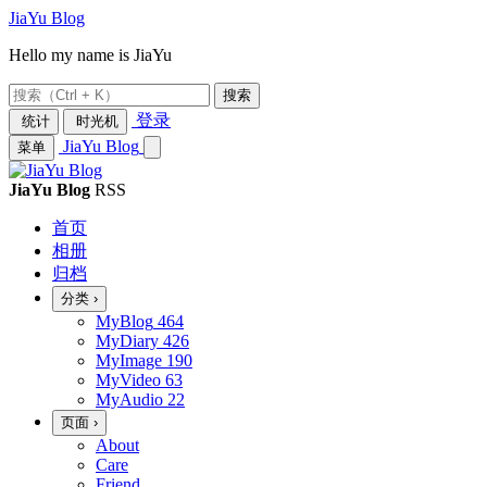
JiaYu Blog
Hello my name is JiaYu
搜索
登录
统计
时光机
JiaYu Blog
菜单
JiaYu Blog
RSS
首页
相册
归档
分类
›
MyBlog
464
MyDiary
426
MyImage
190
MyVideo
63
MyAudio
22
页面
›
About
Care
Friend