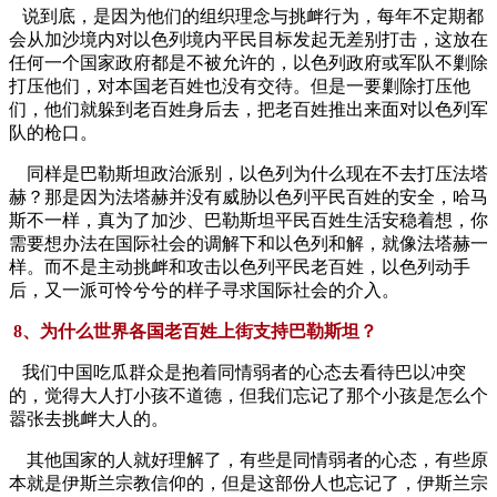
说到底，是因为他们的组织理念与挑衅行为，每年不定期都
会从加沙境内对以色列境内平民目标发起无差别打击，这放在
任何一个国家政府都是不被允许的，以色列政府或军队不剿除
打压他们，对本国老百姓也没有交待。但是一要剿除打压他
们，他们就躲到老百姓身后去，把老百姓推出来面对以色列军
队的枪口。
同样是巴勒斯坦政治派别，以色列为什么现在不去打压法塔
赫？那是因为法塔赫并没有威胁以色列平民百姓的安全，哈马
斯不一样，真为了加沙、巴勒斯坦平民百姓生活安稳着想，你
需要想办法在国际社会的调解下和以色列和解，就像法塔赫一
样。而不是主动挑衅和攻击以色列平民老百姓，以色列动手
后，又一派可怜兮兮的样子寻求国际社会的介入。
8、为什么世界各国老百姓上街支持巴勒斯坦？
我们中国吃瓜群众是抱着同情弱者的心态去看待巴以冲突
的，觉得大人打小孩不道德，但我们忘记了那个小孩是怎么个
嚣张去挑衅大人的。
其他国家的人就好理解了，有些是同情弱者的心态，有些原
本就是伊斯兰宗教信仰的，但是这部份人也忘记了，伊斯兰宗