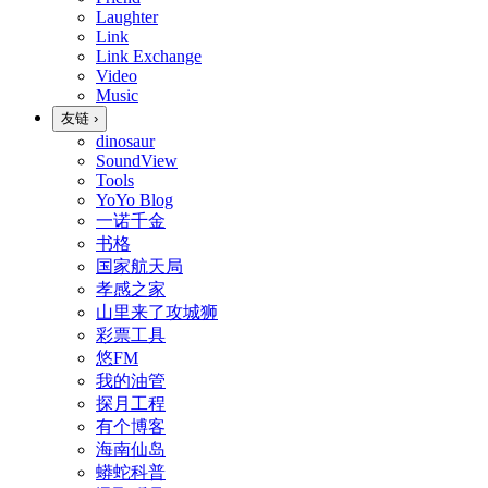
Laughter
Link
Link Exchange
Video
Music
友链
›
dinosaur
SoundView
Tools
YoYo Blog
一诺千金
书格
国家航天局
孝感之家
山里来了攻城狮
彩票工具
悠FM
我的油管
探月工程
有个博客
海南仙岛
蟒蛇科普