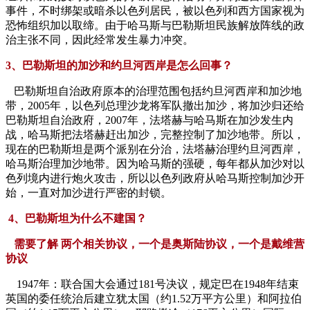
事件，不时绑架或暗杀以色列居民，被以色列和西方国家视为
恐怖组织加以取缔。由于哈马斯与巴勒斯坦民族解放阵线的政
治主张不同，因此经常发生暴力冲突。
3、巴勒斯坦的加沙和约旦河西岸是怎么回事？
巴勒斯坦自治政府原本的治理范围包括约旦河西岸和加沙地
带，2005年，以色列总理沙龙将军队撤出加沙，将加沙归还给
巴勒斯坦自治政府，2007年，法塔赫与哈马斯在加沙发生内
战，哈马斯把法塔赫赶出加沙，完整控制了加沙地带。所以，
现在的巴勒斯坦是两个派别在分治，法塔赫治理约旦河西岸，
哈马斯治理加沙地带。因为哈马斯的强硬，每年都从加沙对以
色列境内进行炮火攻击，所以以色列政府从哈马斯控制加沙开
始，一直对加沙进行严密的封锁。
4、巴勒斯坦为什么不建国？
需要了解 两个相关协议，一个是奥斯陆协议，一个是戴维营
协议
1947年：联合国大会通过181号决议，规定巴在1948年结束
英国的委任统治后建立犹太国（约1.52万平方公里）和阿拉伯