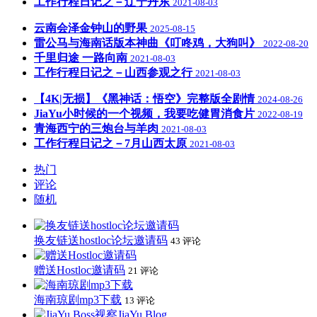
工作行程日记之－辽宁丹东
2021-08-03
云南会泽金钟山的野果
2025-08-15
雷公马与海南话版本神曲《叮咚鸡，大狗叫》
2022-08-20
千里归途 一路向南
2021-08-03
工作行程日记之－山西参观之行
2021-08-03
【4K|无损】《黑神话：悟空》完整版全剧情
2024-08-26
JiaYu小时候的一个视频，我要吃健胃消食片
2022-08-19
青海西宁的三炮台与羊肉
2021-08-03
工作行程日记之－7月山西太原
2021-08-03
热门
评论
随机
换友链送hostloc论坛邀请码
43 评论
赠送Hostloc邀请码
21 评论
海南琼剧mp3下载
13 评论