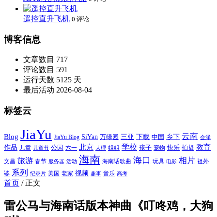
遥控直升飞机
0 评论
博客信息
文章数目
717
评论数目
591
运行天数
5125 天
最后活动
2026-08-04
标签云
JiaYu
云南
Blog
SiYan
三亚
下载
中国
乡下
万绿园
JiaYu Blog
会泽
北京
学校
作品
教育
孩子
快乐
拍摄
公园
姐姐
宠物
儿童
六一
儿童节
大理
海南
海口
相片
旅游
文昌
春节
海南话歌曲
玩具
祖外
服务器
活动
电影
系列
视频
老家
婆
美国
音乐
纪录片
趣事
高考
首页
/
正文
雷公马与海南话版本神曲《叮咚鸡，大狗