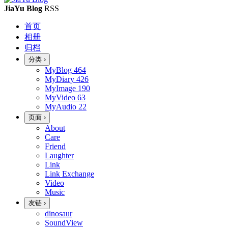
JiaYu Blog
RSS
首页
相册
归档
分类
›
MyBlog
464
MyDiary
426
MyImage
190
MyVideo
63
MyAudio
22
页面
›
About
Care
Friend
Laughter
Link
Link Exchange
Video
Music
友链
›
dinosaur
SoundView