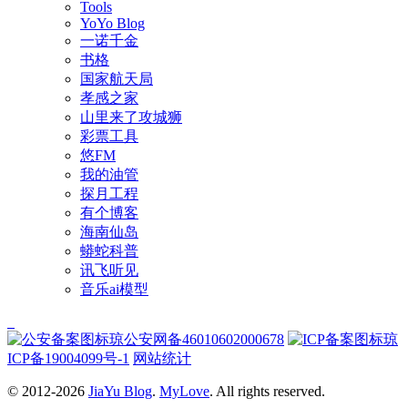
Tools
YoYo Blog
一诺千金
书格
国家航天局
孝感之家
山里来了攻城狮
彩票工具
悠FM
我的油管
探月工程
有个博客
海南仙岛
蟒蛇科普
讯飞听见
音乐ai模型
琼公安网备46010602000678
琼
ICP备19004099号-1
网站统计
© 2012-2026
JiaYu Blog
.
MyLove
. All rights reserved.