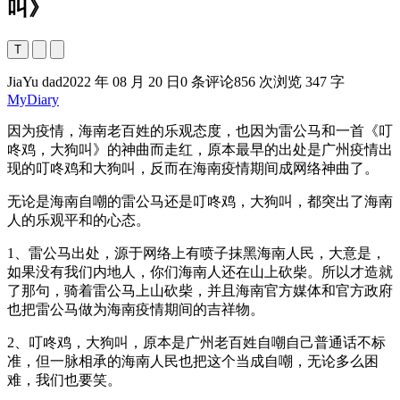
叫》
T
JiaYu dad
2022 年 08 月 20 日
0 条评论
856 次浏览
347 字
MyDiary
因为疫情，海南老百姓的乐观态度，也因为雷公马和一首《叮
咚鸡，大狗叫》的神曲而走红，原本最早的出处是广州疫情出
现的叮咚鸡和大狗叫，反而在海南疫情期间成网络神曲了。
无论是海南自嘲的雷公马还是叮咚鸡，大狗叫，都突出了海南
人的乐观平和的心态。
1、雷公马出处，源于网络上有喷子抹黑海南人民，大意是，
如果没有我们内地人，你们海南人还在山上砍柴。所以才造就
了那句，骑着雷公马上山砍柴，并且海南官方媒体和官方政府
也把雷公马做为海南疫情期间的吉祥物。
2、叮咚鸡，大狗叫，原本是广州老百姓自嘲自己普通话不标
准，但一脉相承的海南人民也把这个当成自嘲，无论多么困
难，我们也要笑。