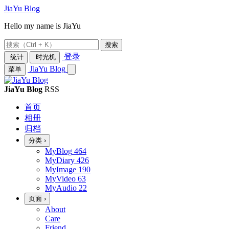
JiaYu Blog
Hello my name is JiaYu
搜索
登录
统计
时光机
JiaYu Blog
菜单
JiaYu Blog
RSS
首页
相册
归档
分类
›
MyBlog
464
MyDiary
426
MyImage
190
MyVideo
63
MyAudio
22
页面
›
About
Care
Friend