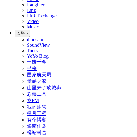
Laughter
Link
Link Exchange
Video
Music
友链
›
dinosaur
SoundView
Tools
YoYo Blog
一诺千金
书格
国家航天局
孝感之家
山里来了攻城狮
彩票工具
悠FM
我的油管
探月工程
有个博客
海南仙岛
蟒蛇科普