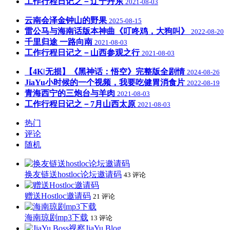
工作行程日记之－辽宁丹东
2021-08-03
云南会泽金钟山的野果
2025-08-15
雷公马与海南话版本神曲《叮咚鸡，大狗叫》
2022-08-20
千里归途 一路向南
2021-08-03
工作行程日记之－山西参观之行
2021-08-03
【4K|无损】《黑神话：悟空》完整版全剧情
2024-08-26
JiaYu小时候的一个视频，我要吃健胃消食片
2022-08-19
青海西宁的三炮台与羊肉
2021-08-03
工作行程日记之－7月山西太原
2021-08-03
热门
评论
随机
换友链送hostloc论坛邀请码
43 评论
赠送Hostloc邀请码
21 评论
海南琼剧mp3下载
13 评论