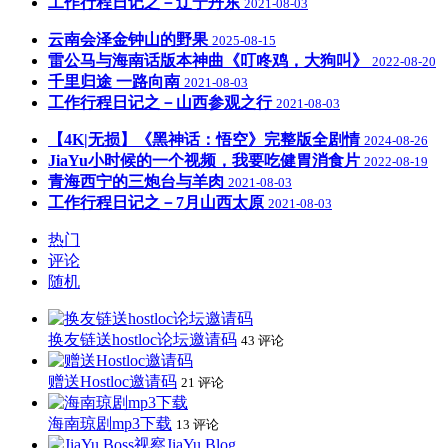
工作行程日记之－辽宁丹东
2021-08-03
云南会泽金钟山的野果
2025-08-15
雷公马与海南话版本神曲《叮咚鸡，大狗叫》
2022-08-20
千里归途 一路向南
2021-08-03
工作行程日记之－山西参观之行
2021-08-03
【4K|无损】《黑神话：悟空》完整版全剧情
2024-08-26
JiaYu小时候的一个视频，我要吃健胃消食片
2022-08-19
青海西宁的三炮台与羊肉
2021-08-03
工作行程日记之－7月山西太原
2021-08-03
热门
评论
随机
换友链送hostloc论坛邀请码
43 评论
赠送Hostloc邀请码
21 评论
海南琼剧mp3下载
13 评论