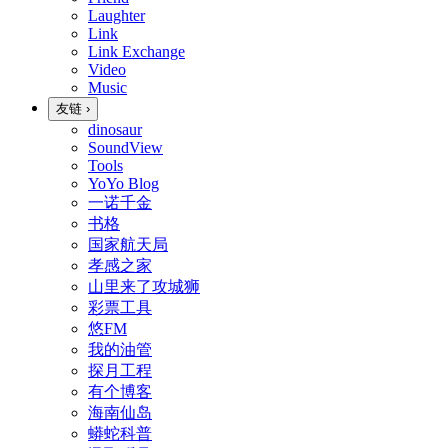
Laughter
Link
Link Exchange
Video
Music
友链
›
dinosaur
SoundView
Tools
YoYo Blog
一诺千金
书格
国家航天局
孝感之家
山里来了攻城狮
彩票工具
悠FM
我的油管
探月工程
有个博客
海南仙岛
蟒蛇科普