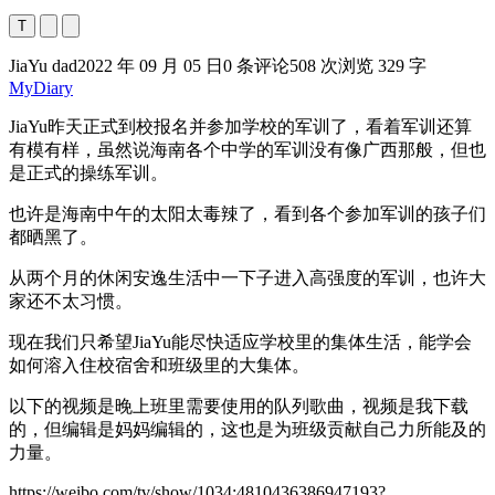
T
JiaYu dad
2022 年 09 月 05 日
0 条评论
508 次浏览
329 字
MyDiary
JiaYu昨天正式到校报名并参加学校的军训了，看着军训还算
有模有样，虽然说海南各个中学的军训没有像广西那般，但也
是正式的操练军训。
也许是海南中午的太阳太毒辣了，看到各个参加军训的孩子们
都晒黑了。
从两个月的休闲安逸生活中一下子进入高强度的军训，也许大
家还不太习惯。
现在我们只希望JiaYu能尽快适应学校里的集体生活，能学会
如何溶入住校宿舍和班级里的大集体。
以下的视频是晚上班里需要使用的队列歌曲，视频是我下载
的，但编辑是妈妈编辑的，这也是为班级贡献自己力所能及的
力量。
https://weibo.com/tv/show/1034:4810436386947193?