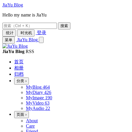
JiaYu Blog
Hello my name is JiaYu
搜索
登录
统计
时光机
JiaYu Blog
菜单
JiaYu Blog
RSS
首页
相册
归档
分类
›
MyBlog
464
MyDiary
426
MyImage
190
MyVideo
63
MyAudio
22
页面
›
About
Care
Friend