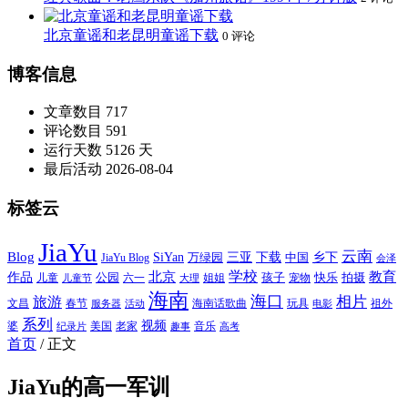
北京童谣和老昆明童谣下载
0 评论
博客信息
文章数目
717
评论数目
591
运行天数
5126 天
最后活动
2026-08-04
标签云
JiaYu
云南
Blog
SiYan
三亚
下载
中国
乡下
万绿园
JiaYu Blog
会泽
北京
学校
作品
教育
孩子
快乐
拍摄
公园
姐姐
宠物
儿童
六一
儿童节
大理
海南
海口
相片
旅游
文昌
春节
海南话歌曲
玩具
祖外
服务器
活动
电影
系列
视频
老家
婆
美国
音乐
纪录片
趣事
高考
首页
/
正文
JiaYu的高一军训