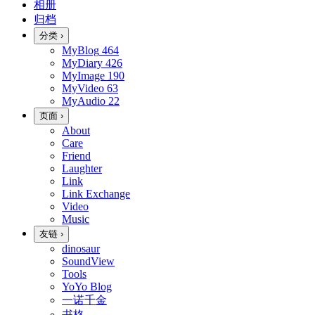
相册
归档
分类
›
MyBlog
464
MyDiary
426
MyImage
190
MyVideo
63
MyAudio
22
页面
›
About
Care
Friend
Laughter
Link
Link Exchange
Video
Music
友链
›
dinosaur
SoundView
Tools
YoYo Blog
一诺千金
书格