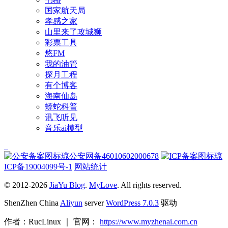
国家航天局
孝感之家
山里来了攻城狮
彩票工具
悠FM
我的油管
探月工程
有个博客
海南仙岛
蟒蛇科普
讯飞听见
音乐ai模型
琼公安网备46010602000678
琼
ICP备19004099号-1
网站统计
© 2012-2026
JiaYu Blog
.
MyLove
. All rights reserved.
ShenZhen China
Aliyun
server
WordPress 7.0.3
驱动
作者：RucLinux ｜ 官网：
https://www.myzhenai.com.cn