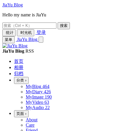
JiaYu Blog
Hello my name is JiaYu
搜索
登录
统计
时光机
JiaYu Blog
菜单
JiaYu Blog
RSS
首页
相册
归档
分类
›
MyBlog
464
MyDiary
426
MyImage
190
MyVideo
63
MyAudio
22
页面
›
About
Care
Friend