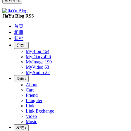
JiaYu Blog
RSS
首页
相册
归档
分类
›
MyBlog
464
MyDiary
426
MyImage
190
MyVideo
63
MyAudio
22
页面
›
About
Care
Friend
Laughter
Link
Link Exchange
Video
Music
友链
›