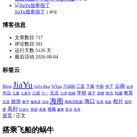
JiaYu放寒假了
2 评论
博客信息
文章数目
717
评论数目
591
运行天数
5126 天
最后活动
2026-08-04
标签云
JiaYu
云南
Blog
SiYan
三亚
下载
中国
乡下
万绿园
JiaYu Blog
会泽
北京
学校
作品
教育
孩子
快乐
拍摄
公园
姐姐
宠物
儿童
六一
儿童节
大理
海南
海口
相片
旅游
文昌
春节
海南话歌曲
玩具
祖外
服务器
活动
电影
系列
视频
老家
婆
美国
音乐
纪录片
趣事
高考
首页
/
正文
搭乘飞船的蜗牛