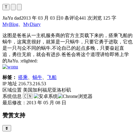
T
JiaYu dad
2013 年 03 月 03 日
0 条评论
441 次浏览
125 字
MyBlog
、
MyDiary
这图是爸爸从一主机服务商的官方主页载下来的，搭乘飞船的
蜗牛，这寓意很好，就算是一只蜗牛，只要它勇于进取，它也
是一只与众不同的蜗牛.不论自己的起点多晚，只要奋起直
追，勇往无前，就会有进步.爸爸会将这个道理讲给即将上学
的JiaYu. :elighted:
标签：
搭乘
、
蜗牛
、
飞船
IP 地址
216.73.216.53
区域位置
美国加利福尼亚洛杉矶
系统信息
🇨🇳
最后修改：2013 年 05 月 08 日
赞赏支持
⏬