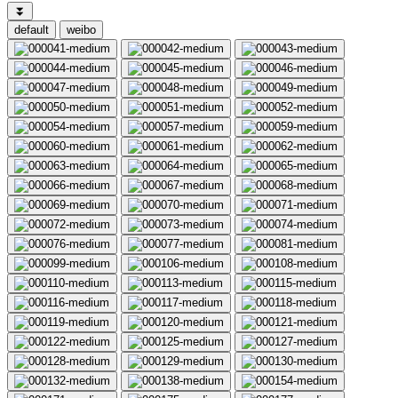
⏬
default
weibo