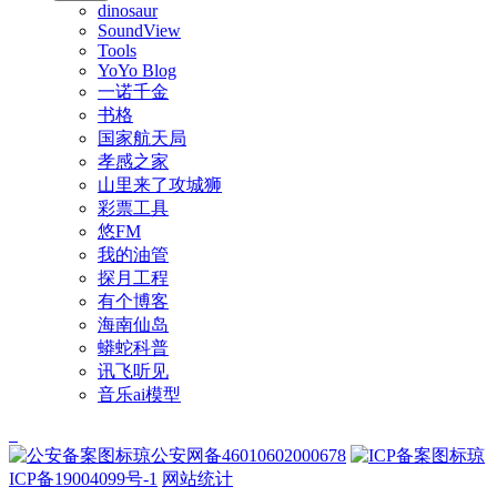
dinosaur
SoundView
Tools
YoYo Blog
一诺千金
书格
国家航天局
孝感之家
山里来了攻城狮
彩票工具
悠FM
我的油管
探月工程
有个博客
海南仙岛
蟒蛇科普
讯飞听见
音乐ai模型
琼公安网备46010602000678
琼
ICP备19004099号-1
网站统计