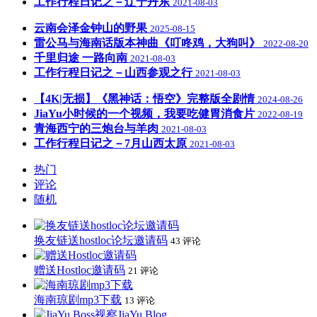
工作行程日记之－辽宁丹东
2021-08-03
云南会泽金钟山的野果
2025-08-15
雷公马与海南话版本神曲《叮咚鸡，大狗叫》
2022-08-20
千里归途 一路向南
2021-08-03
工作行程日记之－山西参观之行
2021-08-03
【4K|无损】《黑神话：悟空》完整版全剧情
2024-08-26
JiaYu小时候的一个视频，我要吃健胃消食片
2022-08-19
青海西宁的三炮台与羊肉
2021-08-03
工作行程日记之－7月山西太原
2021-08-03
热门
评论
随机
换友链送hostloc论坛邀请码
43 评论
赠送Hostloc邀请码
21 评论
海南琼剧mp3下载
13 评论