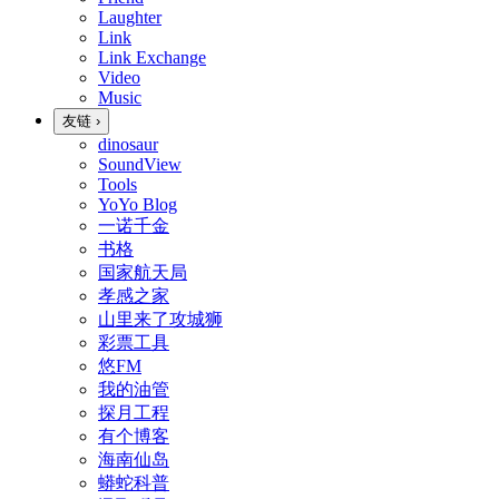
Laughter
Link
Link Exchange
Video
Music
友链
›
dinosaur
SoundView
Tools
YoYo Blog
一诺千金
书格
国家航天局
孝感之家
山里来了攻城狮
彩票工具
悠FM
我的油管
探月工程
有个博客
海南仙岛
蟒蛇科普