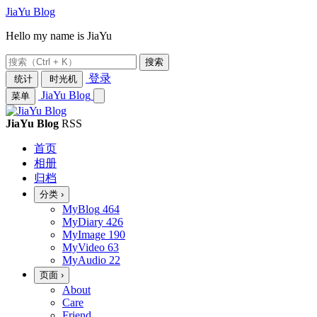
JiaYu Blog
Hello my name is JiaYu
搜索
登录
统计
时光机
JiaYu Blog
菜单
JiaYu Blog
RSS
首页
相册
归档
分类
›
MyBlog
464
MyDiary
426
MyImage
190
MyVideo
63
MyAudio
22
页面
›
About
Care
Friend