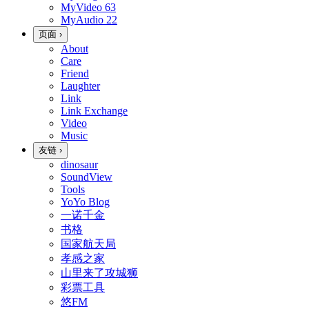
MyVideo
63
MyAudio
22
页面
›
About
Care
Friend
Laughter
Link
Link Exchange
Video
Music
友链
›
dinosaur
SoundView
Tools
YoYo Blog
一诺千金
书格
国家航天局
孝感之家
山里来了攻城狮
彩票工具
悠FM