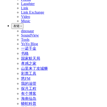
Laughter
Link
Link Exchange
Video
Music
友链
›
dinosaur
SoundView
Tools
YoYo Blog
一诺千金
书格
国家航天局
孝感之家
山里来了攻城狮
彩票工具
悠FM
我的油管
探月工程
有个博客
海南仙岛
蟒蛇科普