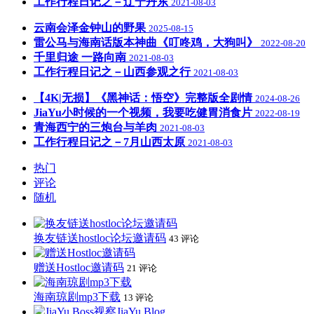
工作行程日记之－辽宁丹东
2021-08-03
云南会泽金钟山的野果
2025-08-15
雷公马与海南话版本神曲《叮咚鸡，大狗叫》
2022-08-20
千里归途 一路向南
2021-08-03
工作行程日记之－山西参观之行
2021-08-03
【4K|无损】《黑神话：悟空》完整版全剧情
2024-08-26
JiaYu小时候的一个视频，我要吃健胃消食片
2022-08-19
青海西宁的三炮台与羊肉
2021-08-03
工作行程日记之－7月山西太原
2021-08-03
热门
评论
随机
换友链送hostloc论坛邀请码
43 评论
赠送Hostloc邀请码
21 评论
海南琼剧mp3下载
13 评论