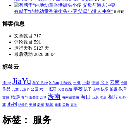
有感于“内地幼童香港街头小便 父母与港人冲突”
0 评论
博客信息
文章数目
717
评论数目
591
运行天数
5127 天
最后活动
2026-08-04
标签云
JiaYu
云南
Blog
SiYan
三亚
下载
中国
乡下
万绿园
JiaYu Blog
会泽
北京
学校
作品
教育
孩子
快乐
拍摄
公园
姐姐
宠物
儿童
六一
儿童节
大理
海南
海口
相片
旅游
文昌
春节
海南话歌曲
玩具
祖外
服务器
活动
电影
系列
视频
老家
婆
美国
音乐
纪录片
趣事
高考
标签：
服务