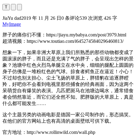
T
JiaYu dad
2019 年 11 月 26 日
0 条评论
539 次浏览
426 字
MyImage
胖子的痛你们不懂：https://jiayu.mybabya.com/post/3979.html
超清视频：https://www.toutiao.com/i6452745840296460813/
想象一下，如果非洲大草原上我们所熟悉的那些动物都变成了
圆滚滚的胖子，而且还是充满了气的胖子，会呈现出怎样的景
象？池塘中红色火烈鸟单腿立在水中央，细细的腿配上圆圆的
身子仿佛是一堆粉红色的气球。掠食者鳄鱼正在逼近！小心！
不过却也别太担心。尘土飞扬的草原上，胖猎豹在追逐胖瞪
羚，好吧你不会看到电视里那些捕食的经典画面，因为这两个
呆萌货自有爆笑的表演。几匹肥斑马在池塘边喝水，通常猎食
者会悄然靠近，而它们还全然不知。肥胖版的大草原上，真是
什么都可能发生……
这个主题另类的动画电影是德国一家公司制作的，形态搞笑。
在他们的官方网站上也有高清的桌面壁纸可供下载。
官方地址：http://www.rollinwild.com/wall.php