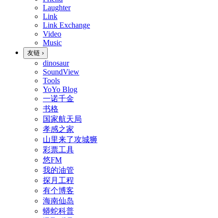
Laughter
Link
Link Exchange
Video
Music
友链
›
dinosaur
SoundView
Tools
YoYo Blog
一诺千金
书格
国家航天局
孝感之家
山里来了攻城狮
彩票工具
悠FM
我的油管
探月工程
有个博客
海南仙岛
蟒蛇科普