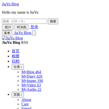
JiaYu Blog
Hello my name is JiaYu
搜索
登录
统计
时光机
JiaYu Blog
菜单
JiaYu Blog
RSS
首页
相册
归档
分类
›
MyBlog
464
MyDiary
426
MyImage
190
MyVideo
63
MyAudio
22
页面
›
About
Care
Friend