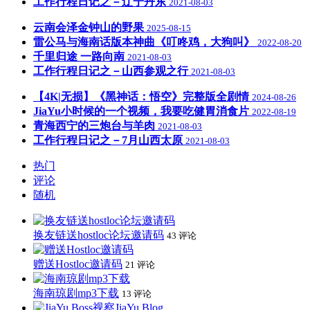
工作行程日记之－辽宁丹东
2021-08-03
云南会泽金钟山的野果
2025-08-15
雷公马与海南话版本神曲《叮咚鸡，大狗叫》
2022-08-20
千里归途 一路向南
2021-08-03
工作行程日记之－山西参观之行
2021-08-03
【4K|无损】《黑神话：悟空》完整版全剧情
2024-08-26
JiaYu小时候的一个视频，我要吃健胃消食片
2022-08-19
青海西宁的三炮台与羊肉
2021-08-03
工作行程日记之－7月山西太原
2021-08-03
热门
评论
随机
换友链送hostloc论坛邀请码
43 评论
赠送Hostloc邀请码
21 评论
海南琼剧mp3下载
13 评论