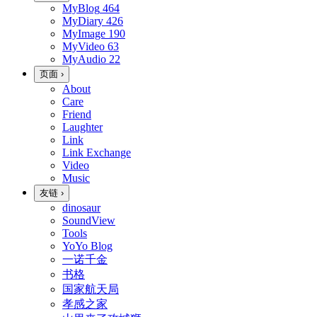
MyBlog
464
MyDiary
426
MyImage
190
MyVideo
63
MyAudio
22
页面
›
About
Care
Friend
Laughter
Link
Link Exchange
Video
Music
友链
›
dinosaur
SoundView
Tools
YoYo Blog
一诺千金
书格
国家航天局
孝感之家