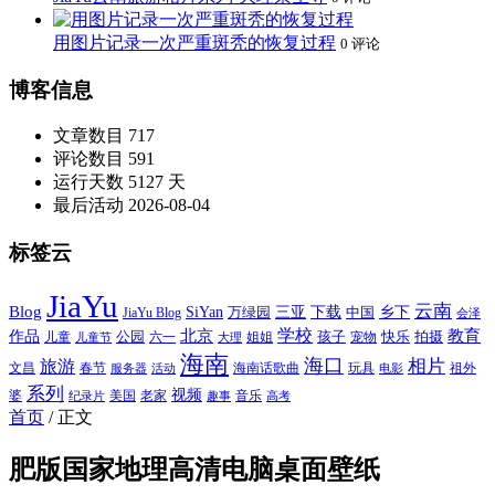
用图片记录一次严重斑秃的恢复过程
0 评论
博客信息
文章数目
717
评论数目
591
运行天数
5127 天
最后活动
2026-08-04
标签云
JiaYu
云南
Blog
SiYan
三亚
下载
中国
乡下
万绿园
JiaYu Blog
会泽
北京
学校
作品
教育
孩子
快乐
拍摄
公园
姐姐
宠物
儿童
六一
儿童节
大理
海南
海口
相片
旅游
文昌
春节
海南话歌曲
玩具
祖外
服务器
活动
电影
系列
视频
老家
婆
美国
音乐
纪录片
趣事
高考
首页
/
正文
肥版国家地理高清电脑桌面壁纸