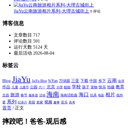
JiaYu云南旅游相片系列-大理古城街上
0 评论
博客信息
文章数目
717
评论数目
591
运行天数
5124 天
最后活动
2026-08-04
标签云
JiaYu
云南
Blog
SiYan
三亚
下载
中国
乡下
万绿园
JiaYu Blog
会泽
北京
学校
作品
教育
孩子
快乐
拍摄
公园
姐姐
宠物
儿童
六一
儿童节
大理
海南
海口
相片
旅游
文昌
春节
海南话歌曲
玩具
祖外
服务器
活动
电影
系列
视频
老家
婆
美国
音乐
纪录片
趣事
高考
首页
/
正文
摔跤吧！爸爸-观后感