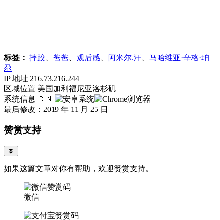
标签：
摔跤
、
爸爸
、
观后感
、
阿米尔.汗
、
马哈维亚·辛格·珀
尕
IP 地址
216.73.216.244
区域位置
美国加利福尼亚洛杉矶
系统信息
🇨🇳
最后修改：2019 年 11 月 25 日
赞赏支持
⏬
如果这篇文章对你有帮助，欢迎赞赏支持。
微信