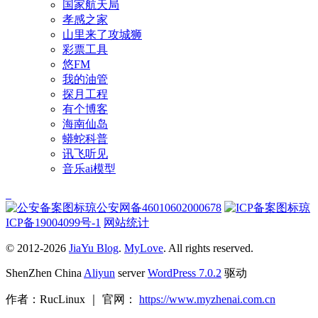
国家航天局
孝感之家
山里来了攻城狮
彩票工具
悠FM
我的油管
探月工程
有个博客
海南仙岛
蟒蛇科普
讯飞听见
音乐ai模型
琼公安网备46010602000678
琼
ICP备19004099号-1
网站统计
© 2012-2026
JiaYu Blog
.
MyLove
. All rights reserved.
ShenZhen China
Aliyun
server
WordPress 7.0.2
驱动
作者：RucLinux ｜ 官网：
https://www.myzhenai.com.cn