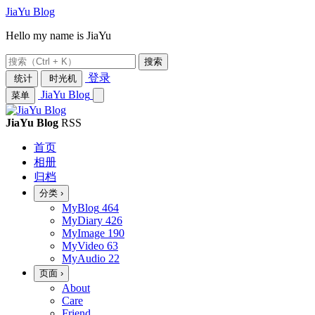
JiaYu Blog
Hello my name is JiaYu
搜索
登录
统计
时光机
JiaYu Blog
菜单
JiaYu Blog
RSS
首页
相册
归档
分类
›
MyBlog
464
MyDiary
426
MyImage
190
MyVideo
63
MyAudio
22
页面
›
About
Care
Friend