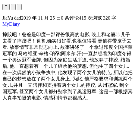
T
JiaYu dad
2019 年 11 月 25 日
0 条评论
415 次浏览
320 字
MyDiary
摔跤吧！爸爸是印度一部评份很高的电影, 晚上和老婆带儿子
去看了摔跤吧！爸爸,确实很好看,也很值得看,更值得带孩子去
看. 故事情节非常励志向上, 故事讲述了一个拿过印度全国摔跤
冠军的 马哈维亚·辛格·珀尕(阿米尔.汗)一直梦想着为印度夺得
一个奥运冠军金牌, 但因为家庭生活所迫, 他放弃了摔跤, 结婚
后, 他一直想着有一个儿子继承他的梦想, 但他生了四个女儿.
在一次偶然的小孩争执中, 他发现了两个女儿的特点, 所以他把
自己的梦想放在了两个女儿身上. 为此, 他严格要求和训练两个
女儿,并且一直陪伴和支持着两个女儿的摔跤, 从州冠军, 到全
国冠军, 甚至两个女儿都分别拿到了奥运冠军. 这是一部根据真
人真事拍摄的电影. 情感和情节都很感人.