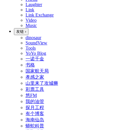
Laughter
Link
Link Exchange
Video
Music
友链
›
dinosaur
SoundView
Tools
YoYo Blog
一诺千金
书格
国家航天局
孝感之家
山里来了攻城狮
彩票工具
悠FM
我的油管
探月工程
有个博客
海南仙岛
蟒蛇科普