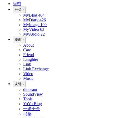
归档
分类
›
MyBlog
464
MyDiary
426
MyImage
190
MyVideo
63
MyAudio
22
页面
›
About
Care
Friend
Laughter
Link
Link Exchange
Video
Music
友链
›
dinosaur
SoundView
Tools
YoYo Blog
一诺千金
书格