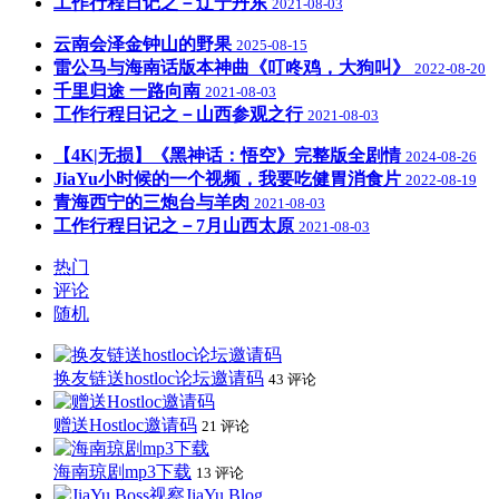
工作行程日记之－辽宁丹东
2021-08-03
云南会泽金钟山的野果
2025-08-15
雷公马与海南话版本神曲《叮咚鸡，大狗叫》
2022-08-20
千里归途 一路向南
2021-08-03
工作行程日记之－山西参观之行
2021-08-03
【4K|无损】《黑神话：悟空》完整版全剧情
2024-08-26
JiaYu小时候的一个视频，我要吃健胃消食片
2022-08-19
青海西宁的三炮台与羊肉
2021-08-03
工作行程日记之－7月山西太原
2021-08-03
热门
评论
随机
换友链送hostloc论坛邀请码
43 评论
赠送Hostloc邀请码
21 评论
海南琼剧mp3下载
13 评论