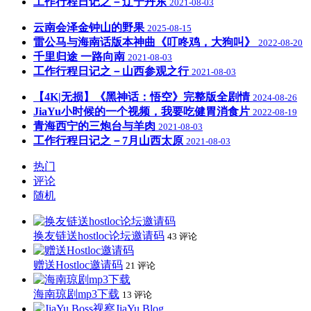
工作行程日记之－辽宁丹东
2021-08-03
云南会泽金钟山的野果
2025-08-15
雷公马与海南话版本神曲《叮咚鸡，大狗叫》
2022-08-20
千里归途 一路向南
2021-08-03
工作行程日记之－山西参观之行
2021-08-03
【4K|无损】《黑神话：悟空》完整版全剧情
2024-08-26
JiaYu小时候的一个视频，我要吃健胃消食片
2022-08-19
青海西宁的三炮台与羊肉
2021-08-03
工作行程日记之－7月山西太原
2021-08-03
热门
评论
随机
换友链送hostloc论坛邀请码
43 评论
赠送Hostloc邀请码
21 评论
海南琼剧mp3下载
13 评论