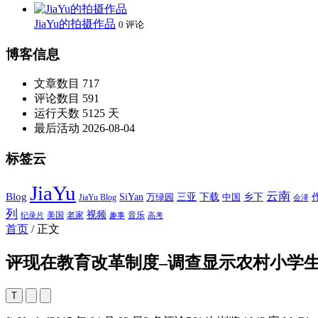
JiaYu的拍摄作品
0 评论
博客信息
文章数目
717
评论数目
591
运行天数
5125 天
最后活动
2026-08-04
标签云
JiaYu
云南
Blog
SiYan
三亚
下载
中国
乡下
万绿园
JiaYu Blog
会泽
列
视频
老家
美国
音乐
纪录片
趣事
高考
首页
/
正文
评现在教育改革制度–调查显示农村小学生
T