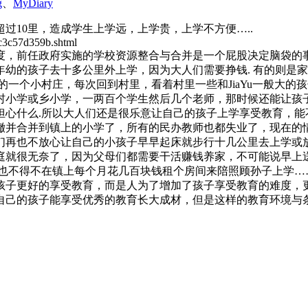
g
、
MyDiary
过10里，造成学生上学远，上学贵，上学不方便…..
ac3c57d359b.shtml
度，前任政府实施的学校资源整合与合并是一个屁股决定脑袋的
幼的孩子去十多公里外上学，因为大人们需要挣钱. 有的则是
的一个小村庄，每次回到村里，看着村里一些和JiaYu一般大
村小学或乡小学，一两百个学生然后几个老师，那时候还能让孩
心什么.所以大人们还是很乐意让自己的孩子上学享受教育，能
撤并合并到镇上的小学了，所有的民办教师也都失业了，现在的
们再也不放心让自己的小孩子早早起床就步行十几公里去上学或
庭就很无奈了，因为父母们都需要干活赚钱养家，不可能说早上
也不得不在镇上每个月花几百块钱租个房间来陪照顾孙子上学……
子更好的享受教育，而是人为了增加了孩子享受教育的难度，更
自己的孩子能享受优秀的教育长大成材，但是这样的教育环境与条