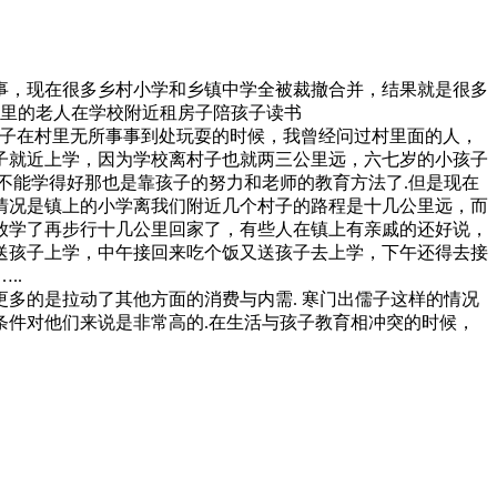
事，现在很多乡村小学和乡镇中学全被裁撤合并，结果就是很多
家里的老人在学校附近租房子陪孩子读书
的孩子在村里无所事事到处玩耍的时候，我曾经问过村里面的人，
子就近上学，因为学校离村子也就两三公里远，六七岁的小孩子
不能学得好那也是靠孩子的努力和老师的教育方法了.但是现在
情况是镇上的小学离我们附近几个村子的路程是十几公里远，而
放学了再步行十几公里回家了，有些人在镇上有亲戚的还好说，
送孩子上学，中午接回来吃个饭又送孩子去上学，下午还得去接
..
多的是拉动了其他方面的消费与内需. 寒门出儒子这样的情况
件对他们来说是非常高的.在生活与孩子教育相冲突的时候，