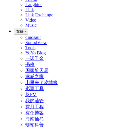
Laughter
Link
Link Exchange
Video
Music
友链
›
dinosaur
SoundView
Tools
YoYo Blog
一诺千金
书格
国家航天局
孝感之家
山里来了攻城狮
彩票工具
悠FM
我的油管
探月工程
有个博客
海南仙岛
蟒蛇科普