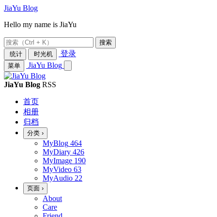
JiaYu Blog
Hello my name is JiaYu
搜索
登录
统计
时光机
JiaYu Blog
菜单
JiaYu Blog
RSS
首页
相册
归档
分类
›
MyBlog
464
MyDiary
426
MyImage
190
MyVideo
63
MyAudio
22
页面
›
About
Care
Friend