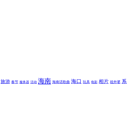
海南
海口
相片
系
旅游
春节
海南话歌曲
玩具
祖外婆
服务器
活动
电影