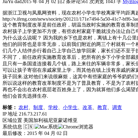
JiaYu dad
2015 年 04 月 02 日
2 条评论
561 次浏览
1043 字
MyBlo
据浙江卫视与凤凰网资料，现在农村小学生学校离家平均距离超
http://v.ifeng.com/news/society/201211/171e7494-5a50-41c7-bff6-3
这个教育制度改革是前任政府，胡温当政时实施的教育改革制
农村孩子上学更加不方便，有些农村家庭干脆就没办法让自己年
为什么这么说呢？ 因为我的乡下也是农村，离镇上有十几公里
他们的回答也是非常无奈，以前我们附近的两三个村就有一个
们几个人结伴步行着自己上学自己放学回家，家长们还不至于担
不同了，前任政府实施教育改革后，把所有的乡下小学全部裁
且只有一条国道连接着几个镇，路上来往的车辆非常多，家长
可以让孩子寄宿在亲戚家里上学，而其他在镇上没有亲戚的家
孩子回来.这对他们来说很麻烦，这其中有些家庭的爷爷奶奶们
所以说这样的教育改革制度不是为了普及教育，不是为了农村孩
再也不会出在农村底层老百姓身上了，因为就算他们多么渴望
他们会首先选择生存.
标签：
农村
、
制度
、
学校
、
小学生
、
改革
、
教育
、
调查
IP 地址
216.73.217.61
区域位置
美国加利福尼亚蒙诺维亚
系统信息
🇨🇳
最后修改：2015 年 04 月 02 日