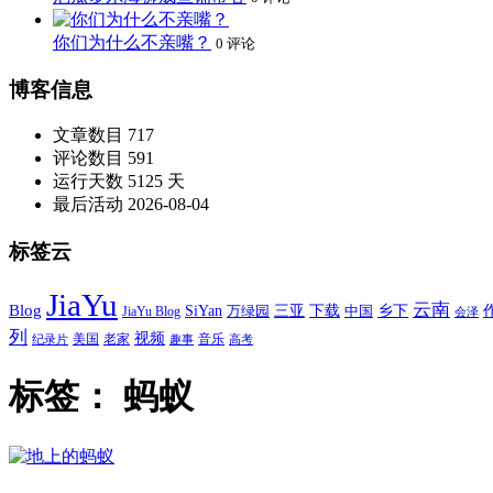
你们为什么不亲嘴？
0 评论
博客信息
文章数目
717
评论数目
591
运行天数
5125 天
最后活动
2026-08-04
标签云
JiaYu
云南
Blog
SiYan
三亚
下载
中国
乡下
万绿园
JiaYu Blog
会泽
列
视频
老家
美国
音乐
纪录片
趣事
高考
标签：
蚂蚁