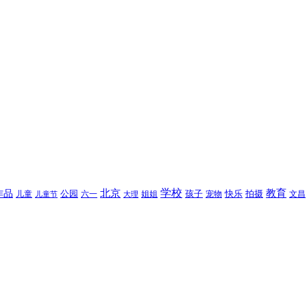
北京
学校
作品
教育
孩子
快乐
拍摄
公园
姐姐
宠物
文昌
儿童
六一
儿童节
大理