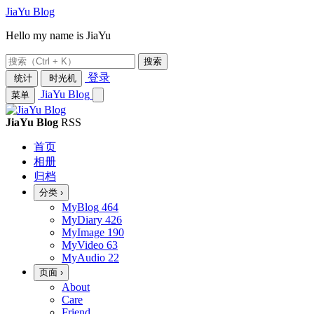
JiaYu Blog
Hello my name is JiaYu
搜索
登录
统计
时光机
JiaYu Blog
菜单
JiaYu Blog
RSS
首页
相册
归档
分类
›
MyBlog
464
MyDiary
426
MyImage
190
MyVideo
63
MyAudio
22
页面
›
About
Care
Friend