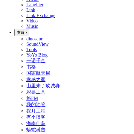
Laughter
Link
Link Exchange
Video
Music
友链
›
dinosaur
SoundView
Tools
YoYo Blog
一诺千金
书格
国家航天局
孝感之家
山里来了攻城狮
彩票工具
悠FM
我的油管
探月工程
有个博客
海南仙岛
蟒蛇科普