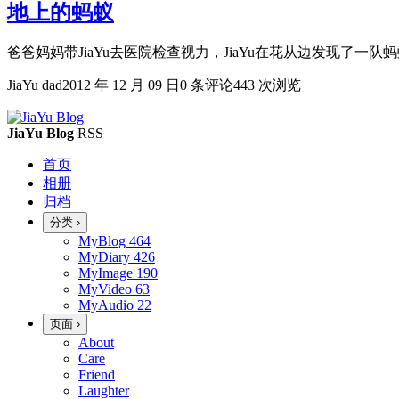
地上的蚂蚁
爸爸妈妈带JiaYu去医院检查视力，JiaYu在花从边发现了一队蚂蚁
JiaYu dad
2012 年 12 月 09 日
0 条评论
443 次浏览
JiaYu Blog
RSS
首页
相册
归档
分类
›
MyBlog
464
MyDiary
426
MyImage
190
MyVideo
63
MyAudio
22
页面
›
About
Care
Friend
Laughter