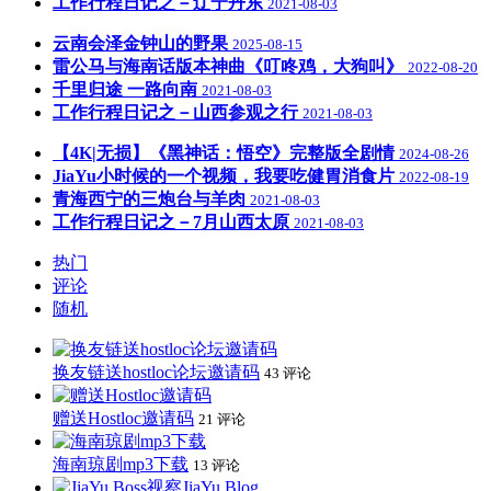
工作行程日记之－辽宁丹东
2021-08-03
云南会泽金钟山的野果
2025-08-15
雷公马与海南话版本神曲《叮咚鸡，大狗叫》
2022-08-20
千里归途 一路向南
2021-08-03
工作行程日记之－山西参观之行
2021-08-03
【4K|无损】《黑神话：悟空》完整版全剧情
2024-08-26
JiaYu小时候的一个视频，我要吃健胃消食片
2022-08-19
青海西宁的三炮台与羊肉
2021-08-03
工作行程日记之－7月山西太原
2021-08-03
热门
评论
随机
换友链送hostloc论坛邀请码
43 评论
赠送Hostloc邀请码
21 评论
海南琼剧mp3下载
13 评论