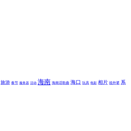
海南
海口
相片
系
旅游
春节
海南话歌曲
玩具
祖外婆
服务器
活动
电影