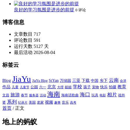
良好的学习氛围是进步的前提
0 评论
博客信息
文章数目
717
评论数目
591
运行天数
5127 天
最后活动
2026-08-04
标签云
JiaYu
云南
Blog
SiYan
三亚
下载
中国
乡下
万绿园
JiaYu Blog
会泽
北京
学校
作品
教育
孩子
快乐
拍摄
公园
姐姐
宠物
儿童
六一
儿童节
大理
海南
海口
相片
旅游
文昌
春节
海南话歌曲
玩具
祖外
服务器
活动
电影
系列
视频
老家
婆
美国
音乐
纪录片
趣事
高考
首页
/
正文
地上的蚂蚁