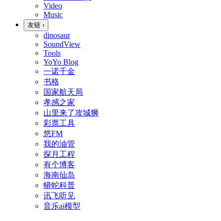
Video
Music
友链
›
dinosaur
SoundView
Tools
YoYo Blog
一诺千金
书格
国家航天局
孝感之家
山里来了攻城狮
彩票工具
悠FM
我的油管
探月工程
有个博客
海南仙岛
蟒蛇科普
讯飞听见
音乐ai模型