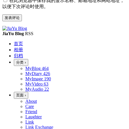
在此浏览器中保存我的显示名称、邮箱地址和网站地址，
以便下次评论时使用。
JiaYu Blog
RSS
首页
相册
归档
分类
›
MyBlog
464
MyDiary
426
MyImage
190
MyVideo
63
MyAudio
22
页面
›
About
Care
Friend
Laughter
Link
Link Exchange