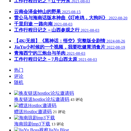
工作行程日记之－辽宁丹东
2021-08-03
云南会泽金钟山的野果
2025-08-15
雷公马与海南话版本神曲《叮咚鸡，大狗叫》
2022-08-20
千里归途 一路向南
2021-08-03
工作行程日记之－山西参观之行
2021-08-03
【4K|无损】《黑神话：悟空》完整版全剧情
2024-08-26
JiaYu小时候的一个视频，我要吃健胃消食片
2022-08-19
青海西宁的三炮台与羊肉
2021-08-03
工作行程日记之－7月山西太原
2021-08-03
热门
评论
随机
换友链送hostloc论坛邀请码
43 评论
赠送Hostloc邀请码
21 评论
海南琼剧mp3下载
13 评论