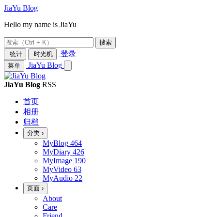
JiaYu Blog
Hello my name is JiaYu
搜索
登录
统计
时光机
JiaYu Blog
菜单
JiaYu Blog
RSS
首页
相册
归档
分类
›
MyBlog
464
MyDiary
426
MyImage
190
MyVideo
63
MyAudio
22
页面
›
About
Care
Friend