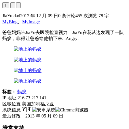
T
JiaYu dad
2012 年 12 月 09 日
0 条评论
455 次浏览
78 字
MyBlog
、
MyImage
爸爸妈妈带JiaYu去医院检查视力，JiaYu在花从边发现了一队
蚂蚁，非得让爸爸给他拍下来. :Angry:
标签：
蚂蚁
IP 地址
216.73.217.141
区域位置
美国加利福尼亚
系统信息
🇨🇳
最后修改：2013 年 05 月 09 日
赞赏支持