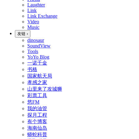
Laughter
Link
Link Exchange
Video
Music
友链
›
dinosaur
SoundView
Tools
YoYo Blog
一诺千金
书格
国家航天局
孝感之家
山里来了攻城狮
彩票工具
悠FM
我的油管
探月工程
有个博客
海南仙岛
蟒蛇科普