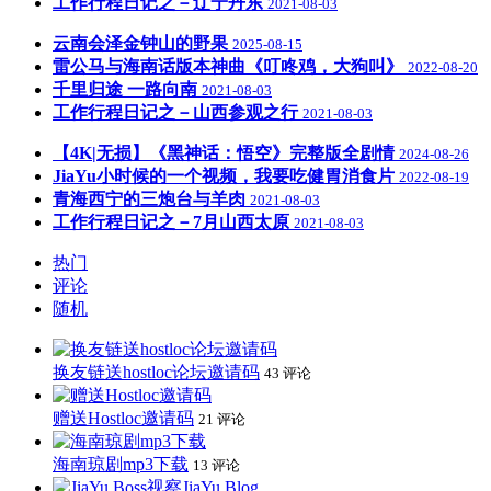
工作行程日记之－辽宁丹东
2021-08-03
云南会泽金钟山的野果
2025-08-15
雷公马与海南话版本神曲《叮咚鸡，大狗叫》
2022-08-20
千里归途 一路向南
2021-08-03
工作行程日记之－山西参观之行
2021-08-03
【4K|无损】《黑神话：悟空》完整版全剧情
2024-08-26
JiaYu小时候的一个视频，我要吃健胃消食片
2022-08-19
青海西宁的三炮台与羊肉
2021-08-03
工作行程日记之－7月山西太原
2021-08-03
热门
评论
随机
换友链送hostloc论坛邀请码
43 评论
赠送Hostloc邀请码
21 评论
海南琼剧mp3下载
13 评论