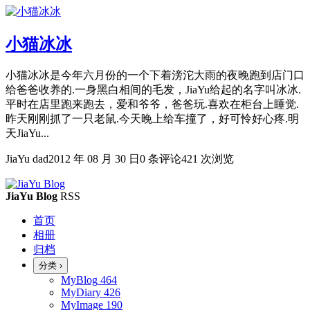
小猫冰冰
小猫冰冰是今年六月份的一个下着滂沱大雨的夜晚跑到店门口
给爸爸收养的.一身黑白相间的毛发，JiaYu给起的名字叫冰冰.
平时在店里跑来跑去，爱和爷爷，爸爸玩.喜欢在柜台上睡觉.
昨天刚刚抓了一只老鼠.今天晚上给车撞了，好可怜好心疼.明
天JiaYu...
JiaYu dad
2012 年 08 月 30 日
0 条评论
421 次浏览
JiaYu Blog
RSS
首页
相册
归档
分类
›
MyBlog
464
MyDiary
426
MyImage
190