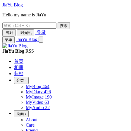
JiaYu Blog
Hello my name is JiaYu
搜索
登录
统计
时光机
JiaYu Blog
菜单
JiaYu Blog
RSS
首页
相册
归档
分类
›
MyBlog
464
MyDiary
426
MyImage
190
MyVideo
63
MyAudio
22
页面
›
About
Care
Friend