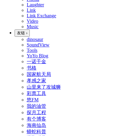
Laughter
Link
Link Exchange
Video
Music
友链
›
dinosaur
SoundView
Tools
YoYo Blog
一诺千金
书格
国家航天局
孝感之家
山里来了攻城狮
彩票工具
悠FM
我的油管
探月工程
有个博客
海南仙岛
蟒蛇科普