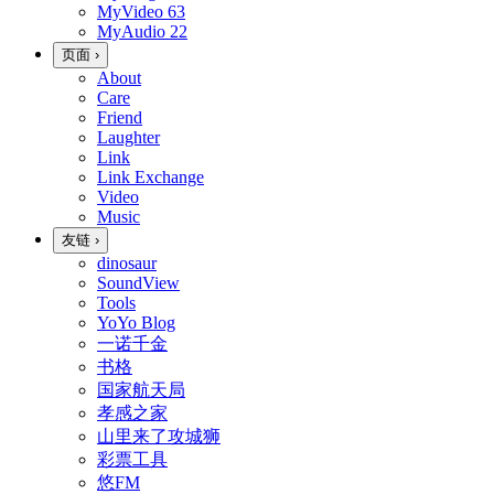
MyVideo
63
MyAudio
22
页面
›
About
Care
Friend
Laughter
Link
Link Exchange
Video
Music
友链
›
dinosaur
SoundView
Tools
YoYo Blog
一诺千金
书格
国家航天局
孝感之家
山里来了攻城狮
彩票工具
悠FM