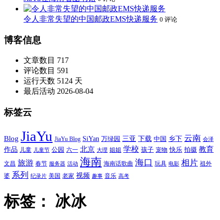
令人非常失望的中国邮政EMS快递服务
0 评论
博客信息
文章数目
717
评论数目
591
运行天数
5124 天
最后活动
2026-08-04
标签云
JiaYu
云南
Blog
SiYan
三亚
下载
中国
乡下
万绿园
JiaYu Blog
会泽
北京
学校
作品
教育
孩子
快乐
拍摄
公园
姐姐
宠物
儿童
六一
儿童节
大理
海南
海口
相片
旅游
文昌
春节
海南话歌曲
玩具
祖外
服务器
活动
电影
系列
视频
老家
婆
美国
音乐
纪录片
趣事
高考
标签：
冰冰