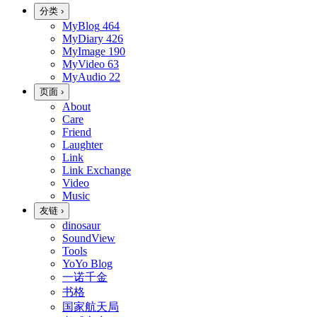
分类
›
MyBlog
464
MyDiary
426
MyImage
190
MyVideo
63
MyAudio
22
页面
›
About
Care
Friend
Laughter
Link
Link Exchange
Video
Music
友链
›
dinosaur
SoundView
Tools
YoYo Blog
一诺千金
书格
国家航天局