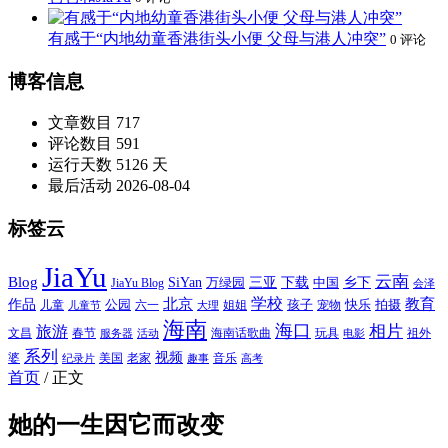
有感于“内地幼童香港街头小便 父母与港人冲突”
0 评论
博客信息
文章数目
717
评论数目
591
运行天数
5126 天
最后活动
2026-08-04
标签云
JiaYu
云南
Blog
SiYan
三亚
下载
中国
乡下
万绿园
JiaYu Blog
会泽
北京
学校
作品
教育
孩子
快乐
拍摄
公园
姐姐
宠物
儿童
六一
儿童节
大理
海南
海口
相片
旅游
文昌
春节
海南话歌曲
玩具
祖外
服务器
活动
电影
系列
视频
老家
婆
美国
音乐
纪录片
趣事
高考
首页
/
正文
她的一生因它而改变