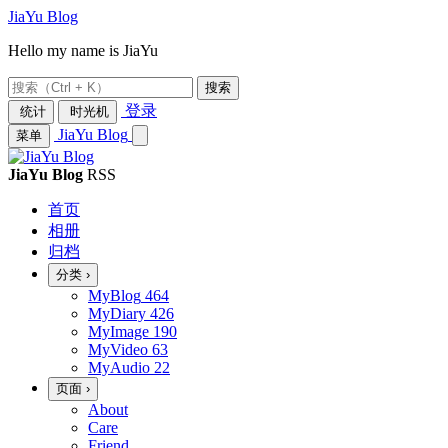
JiaYu Blog
Hello my name is JiaYu
搜索
登录
统计
时光机
JiaYu Blog
菜单
JiaYu Blog
RSS
首页
相册
归档
分类
›
MyBlog
464
MyDiary
426
MyImage
190
MyVideo
63
MyAudio
22
页面
›
About
Care
Friend