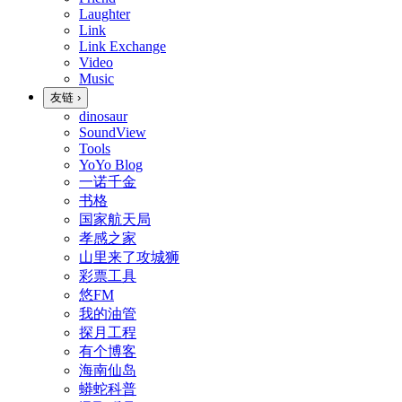
Laughter
Link
Link Exchange
Video
Music
友链
›
dinosaur
SoundView
Tools
YoYo Blog
一诺千金
书格
国家航天局
孝感之家
山里来了攻城狮
彩票工具
悠FM
我的油管
探月工程
有个博客
海南仙岛
蟒蛇科普