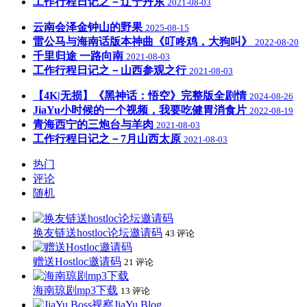
工作行程日记之－辽宁丹东
2021-08-03
云南会泽金钟山的野果
2025-08-15
雷公马与海南话版本神曲《叮咚鸡，大狗叫》
2022-08-20
千里归途 一路向南
2021-08-03
工作行程日记之－山西参观之行
2021-08-03
【4K|无损】《黑神话：悟空》完整版全剧情
2024-08-26
JiaYu小时候的一个视频，我要吃健胃消食片
2022-08-19
青海西宁的三炮台与羊肉
2021-08-03
工作行程日记之－7月山西太原
2021-08-03
热门
评论
随机
换友链送hostloc论坛邀请码
43 评论
赠送Hostloc邀请码
21 评论
海南琼剧mp3下载
13 评论