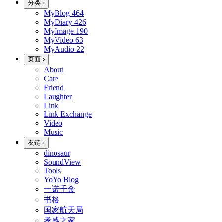
分类
›
MyBlog
464
MyDiary
426
MyImage
190
MyVideo
63
MyAudio
22
页面
›
About
Care
Friend
Laughter
Link
Link Exchange
Video
Music
友链
›
dinosaur
SoundView
Tools
YoYo Blog
一诺千金
书格
国家航天局
孝感之家