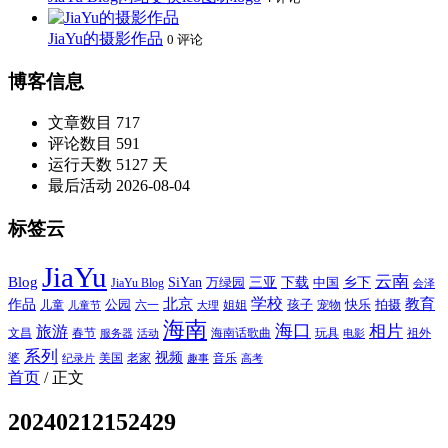
JiaYu的摄影作品
0 评论
博客信息
文章数目
717
评论数目
591
运行天数
5127 天
最后活动
2026-08-04
标签云
JiaYu
云南
Blog
SiYan
三亚
下载
中国
乡下
万绿园
JiaYu Blog
会泽
北京
学校
作品
教育
孩子
快乐
拍摄
公园
姐姐
宠物
儿童
六一
儿童节
大理
海南
海口
相片
旅游
文昌
春节
海南话歌曲
玩具
祖外
服务器
活动
电影
系列
视频
老家
婆
美国
音乐
纪录片
趣事
高考
首页
/
正文
20240212152429