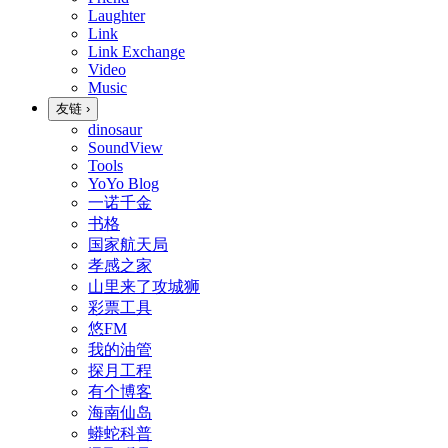
Laughter
Link
Link Exchange
Video
Music
友链
›
dinosaur
SoundView
Tools
YoYo Blog
一诺千金
书格
国家航天局
孝感之家
山里来了攻城狮
彩票工具
悠FM
我的油管
探月工程
有个博客
海南仙岛
蟒蛇科普