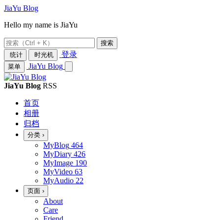
JiaYu Blog
Hello my name is JiaYu
搜索
登录
统计
时光机
JiaYu Blog
菜单
JiaYu Blog
RSS
首页
相册
归档
分类
›
MyBlog
464
MyDiary
426
MyImage
190
MyVideo
63
MyAudio
22
页面
›
About
Care
Friend