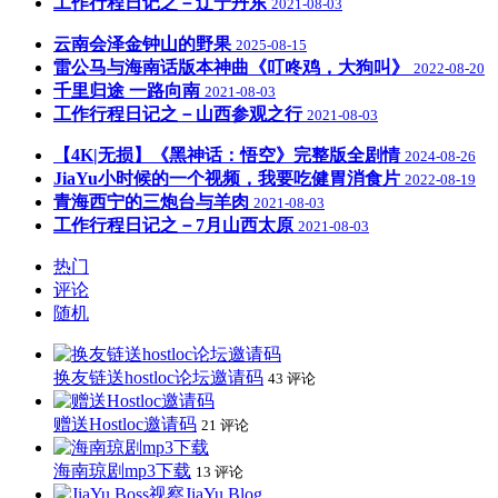
工作行程日记之－辽宁丹东
2021-08-03
云南会泽金钟山的野果
2025-08-15
雷公马与海南话版本神曲《叮咚鸡，大狗叫》
2022-08-20
千里归途 一路向南
2021-08-03
工作行程日记之－山西参观之行
2021-08-03
【4K|无损】《黑神话：悟空》完整版全剧情
2024-08-26
JiaYu小时候的一个视频，我要吃健胃消食片
2022-08-19
青海西宁的三炮台与羊肉
2021-08-03
工作行程日记之－7月山西太原
2021-08-03
热门
评论
随机
换友链送hostloc论坛邀请码
43 评论
赠送Hostloc邀请码
21 评论
海南琼剧mp3下载
13 评论