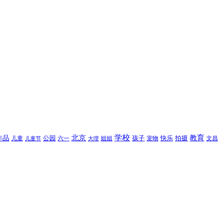
北京
学校
作品
教育
孩子
快乐
拍摄
公园
姐姐
宠物
文昌
儿童
六一
儿童节
大理