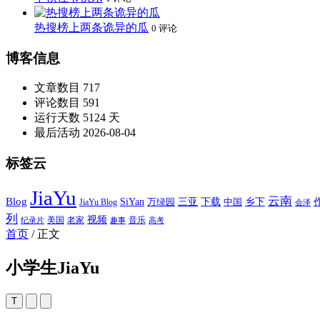
热搜榜上两条诡异的瓜
0 评论
博客信息
文章数目
717
评论数目
591
运行天数
5124 天
最后活动
2026-08-04
标签云
JiaYu
云南
Blog
SiYan
三亚
下载
中国
乡下
万绿园
JiaYu Blog
会泽
列
视频
老家
美国
音乐
纪录片
趣事
高考
首页
/
正文
小学生JiaYu
T