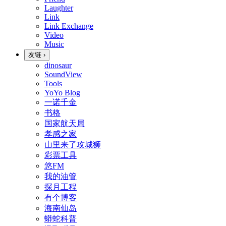
Laughter
Link
Link Exchange
Video
Music
友链
›
dinosaur
SoundView
Tools
YoYo Blog
一诺千金
书格
国家航天局
孝感之家
山里来了攻城狮
彩票工具
悠FM
我的油管
探月工程
有个博客
海南仙岛
蟒蛇科普