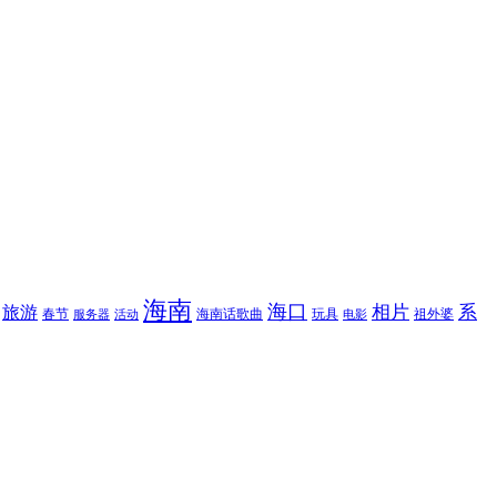
海南
海口
相片
系
旅游
春节
海南话歌曲
玩具
祖外婆
服务器
活动
电影