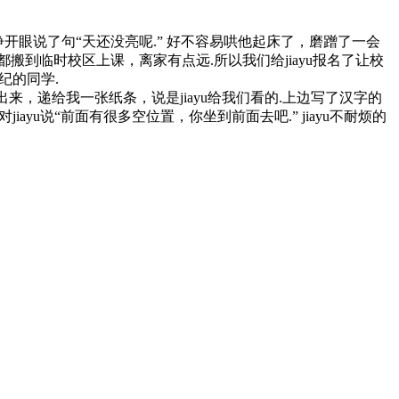
的时候睁开眼说了句“天还没亮呢.” 好不容易哄他起床了，磨蹭了一会
到临时校区上课，离家有点远.所以我们给jiayu报名了让校
纪的同学.
出来，递给我一张纸条，说是jiayu给我们看的.上边写了汉字的
ayu说“前面有很多空位置，你坐到前面去吧.” jiayu不耐烦的