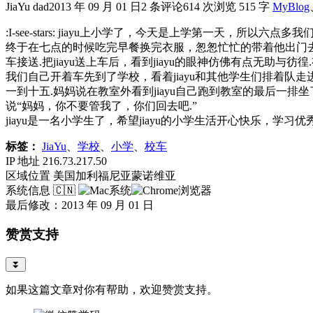
JiaYu dad
2013 年 09 月 01 日
2 条评论
614 次浏览
515 字
MyBlog
:I-see-stars: jiayu上小学了，今天是上学第一天，
终于在七点的时候吃完早餐换完衣服，怱怱忙忙的带着他出门去坐
车接送.把jiayu送上车后，看到jiayu的眼神仿佛有点无助
我们自己开着车先到了学校，看着jiayu和其他学生们排着队走进
一到十五.妈妈说在教室外看到jiayu自己跑到教室的最后一排坐了
说“妈妈，你不要管我了，你们回去吧.”
jiayu是一名小学生了，希望jiayu的小学生活开心快乐，学习优
标签：
JiaYu
、
学校
、
小学
、
校车
IP 地址
216.73.217.50
区域位置
美国加利福尼亚蒙诺维亚
系统信息
🇨🇳
最后修改：2013 年 09 月 01 日
赞赏支持
⏬
如果这篇文章对你有帮助，欢迎赞赏支持。