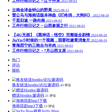
工作行程日记之－辽宁丹东
2021-08-03
云南会泽金钟山的野果
2025-08-15
雷公马与海南话版本神曲《叮咚鸡，大狗叫》
2022-08-20
千里归途 一路向南
2021-08-03
工作行程日记之－山西参观之行
2021-08-03
【4K|无损】《黑神话：悟空》完整版全剧情
2024-08-26
JiaYu小时候的一个视频，我要吃健胃消食片
2022-08-19
青海西宁的三炮台与羊肉
2021-08-03
工作行程日记之－7月山西太原
2021-08-03
热门
评论
随机
换友链送hostloc论坛邀请码
43 评论
赠送Hostloc邀请码
21 评论
海南琼剧mp3下载
13 评论