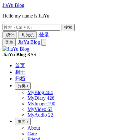
JiaYu Blog
Hello my name is JiaYu
搜索
登录
统计
时光机
JiaYu Blog
菜单
JiaYu Blog
RSS
首页
相册
归档
分类
›
MyBlog
464
MyDiary
426
MyImage
190
MyVideo
63
MyAudio
22
页面
›
About
Care
Friend