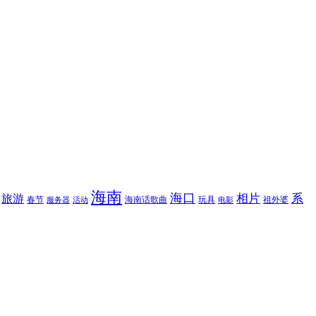
海南
海口
相片
系
旅游
春节
海南话歌曲
玩具
祖外婆
服务器
活动
电影