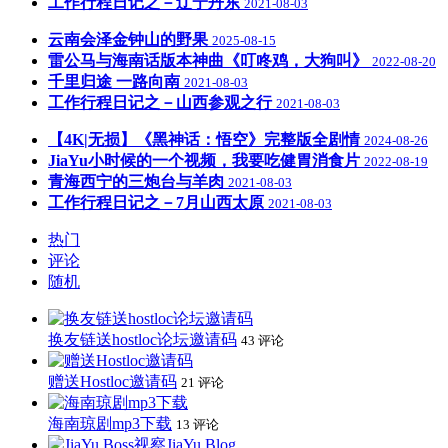
工作行程日记之－辽宁丹东
2021-08-03
云南会泽金钟山的野果
2025-08-15
雷公马与海南话版本神曲《叮咚鸡，大狗叫》
2022-08-20
千里归途 一路向南
2021-08-03
工作行程日记之－山西参观之行
2021-08-03
【4K|无损】《黑神话：悟空》完整版全剧情
2024-08-26
JiaYu小时候的一个视频，我要吃健胃消食片
2022-08-19
青海西宁的三炮台与羊肉
2021-08-03
工作行程日记之－7月山西太原
2021-08-03
热门
评论
随机
换友链送hostloc论坛邀请码
43 评论
赠送Hostloc邀请码
21 评论
海南琼剧mp3下载
13 评论