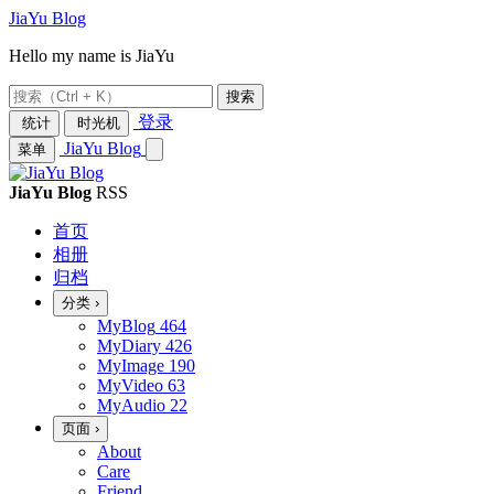
JiaYu Blog
Hello my name is JiaYu
搜索
登录
统计
时光机
JiaYu Blog
菜单
JiaYu Blog
RSS
首页
相册
归档
分类
›
MyBlog
464
MyDiary
426
MyImage
190
MyVideo
63
MyAudio
22
页面
›
About
Care
Friend