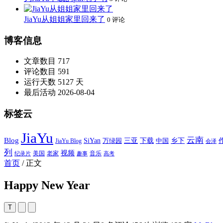
JiaYu从姐姐家里回来了
0 评论
博客信息
文章数目
717
评论数目
591
运行天数
5127 天
最后活动
2026-08-04
标签云
JiaYu
云南
Blog
SiYan
三亚
下载
中国
乡下
万绿园
JiaYu Blog
会泽
列
视频
老家
美国
音乐
纪录片
趣事
高考
首页
/
正文
Happy New Year
T