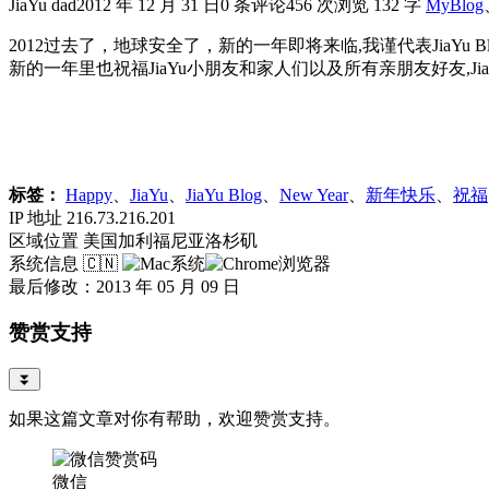
JiaYu dad
2012 年 12 月 31 日
0 条评论
456 次浏览
132 字
MyBlog
2012过去了，地球安全了，新的一年即将来临,我谨代表JiaYu 
新的一年里也祝福JiaYu小朋友和家人们以及所有亲朋友好友,Ji
标签：
Happy
、
JiaYu
、
JiaYu Blog
、
New Year
、
新年快乐
、
祝福
IP 地址
216.73.216.201
区域位置
美国加利福尼亚洛杉矶
系统信息
🇨🇳
最后修改：2013 年 05 月 09 日
赞赏支持
⏬
如果这篇文章对你有帮助，欢迎赞赏支持。
微信