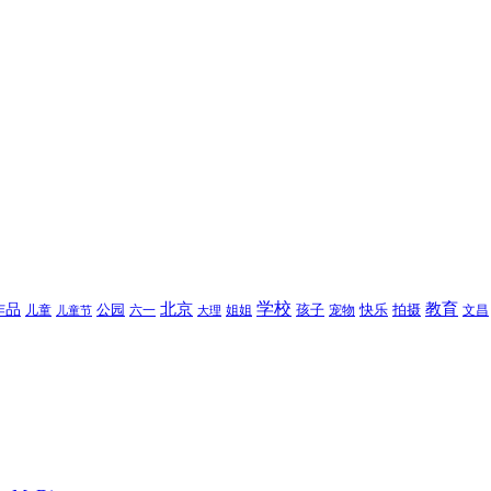
北京
学校
作品
教育
孩子
快乐
拍摄
公园
姐姐
宠物
文昌
儿童
六一
儿童节
大理