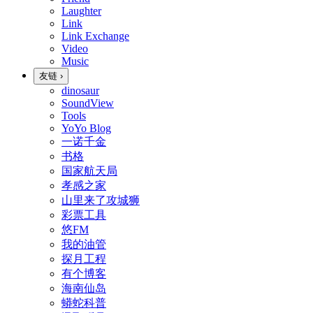
Laughter
Link
Link Exchange
Video
Music
友链
›
dinosaur
SoundView
Tools
YoYo Blog
一诺千金
书格
国家航天局
孝感之家
山里来了攻城狮
彩票工具
悠FM
我的油管
探月工程
有个博客
海南仙岛
蟒蛇科普