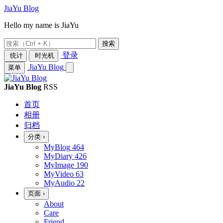
JiaYu Blog
Hello my name is JiaYu
搜索
登录
统计
时光机
JiaYu Blog
菜单
JiaYu Blog
RSS
首页
相册
归档
分类
›
MyBlog
464
MyDiary
426
MyImage
190
MyVideo
63
MyAudio
22
页面
›
About
Care
Friend