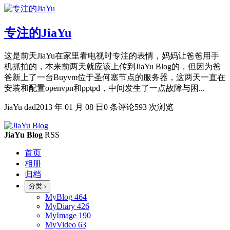
专注的JiaYu
这是前天JiaYu在家里看电视时专注的表情，妈妈让爸爸用手
机抓拍的，本来前两天就应该上传到JiaYu Blog的，但因为爸
爸新上了一台Buyvm位于圣何塞节点的服务器，这两天一直在
安装和配置openvpn和pptpd，中间发生了一点故障与困...
JiaYu dad
2013 年 01 月 08 日
0 条评论
593 次浏览
JiaYu Blog
RSS
首页
相册
归档
分类
›
MyBlog
464
MyDiary
426
MyImage
190
MyVideo
63