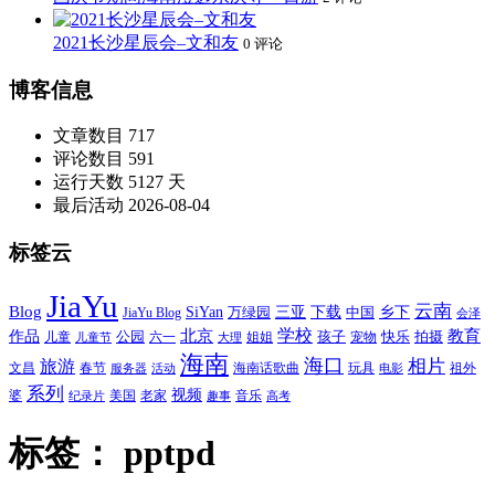
2021长沙星辰会–文和友
0 评论
博客信息
文章数目
717
评论数目
591
运行天数
5127 天
最后活动
2026-08-04
标签云
JiaYu
云南
Blog
SiYan
三亚
下载
中国
乡下
万绿园
JiaYu Blog
会泽
北京
学校
作品
教育
孩子
快乐
拍摄
公园
姐姐
宠物
儿童
六一
儿童节
大理
海南
海口
相片
旅游
文昌
春节
海南话歌曲
玩具
祖外
服务器
活动
电影
系列
视频
老家
婆
美国
音乐
纪录片
趣事
高考
标签：
pptpd