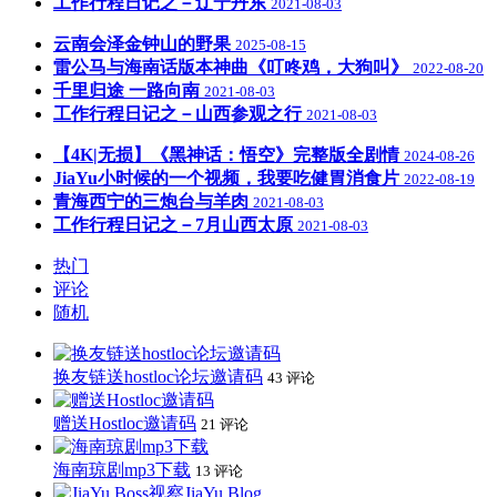
工作行程日记之－辽宁丹东
2021-08-03
云南会泽金钟山的野果
2025-08-15
雷公马与海南话版本神曲《叮咚鸡，大狗叫》
2022-08-20
千里归途 一路向南
2021-08-03
工作行程日记之－山西参观之行
2021-08-03
【4K|无损】《黑神话：悟空》完整版全剧情
2024-08-26
JiaYu小时候的一个视频，我要吃健胃消食片
2022-08-19
青海西宁的三炮台与羊肉
2021-08-03
工作行程日记之－7月山西太原
2021-08-03
热门
评论
随机
换友链送hostloc论坛邀请码
43 评论
赠送Hostloc邀请码
21 评论
海南琼剧mp3下载
13 评论