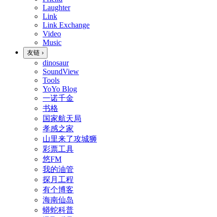
Laughter
Link
Link Exchange
Video
Music
友链
›
dinosaur
SoundView
Tools
YoYo Blog
一诺千金
书格
国家航天局
孝感之家
山里来了攻城狮
彩票工具
悠FM
我的油管
探月工程
有个博客
海南仙岛
蟒蛇科普