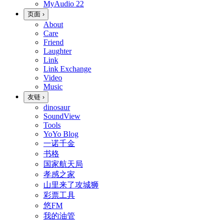
MyAudio
22
页面
›
About
Care
Friend
Laughter
Link
Link Exchange
Video
Music
友链
›
dinosaur
SoundView
Tools
YoYo Blog
一诺千金
书格
国家航天局
孝感之家
山里来了攻城狮
彩票工具
悠FM
我的油管