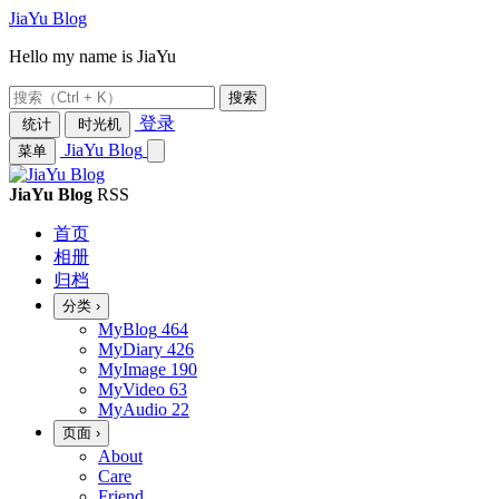
JiaYu Blog
Hello my name is JiaYu
搜索
登录
统计
时光机
JiaYu Blog
菜单
JiaYu Blog
RSS
首页
相册
归档
分类
›
MyBlog
464
MyDiary
426
MyImage
190
MyVideo
63
MyAudio
22
页面
›
About
Care
Friend