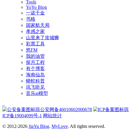
Tools
YoYo Blog
一诺千金
书格
国家航天局
孝感之家
山里来了攻城狮
彩票工具
悠FM
我的油管
探月工程
有个博客
海南仙岛
蟒蛇科普
讯飞听见
音乐ai模型
琼公安网备46010602000678
琼
ICP备19004099号-1
网站统计
© 2012-2026
JiaYu Blog
.
MyLove
. All rights reserved.