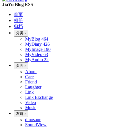
JiaYu Blog
RSS
首页
相册
归档
分类
›
MyBlog
464
MyDiary
426
MyImage
190
MyVideo
63
MyAudio
22
页面
›
About
Care
Friend
Laughter
Link
Link Exchange
Video
Music
友链
›
dinosaur
SoundView