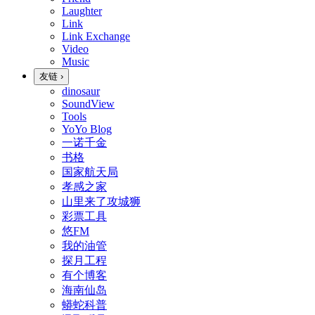
Laughter
Link
Link Exchange
Video
Music
友链
›
dinosaur
SoundView
Tools
YoYo Blog
一诺千金
书格
国家航天局
孝感之家
山里来了攻城狮
彩票工具
悠FM
我的油管
探月工程
有个博客
海南仙岛
蟒蛇科普