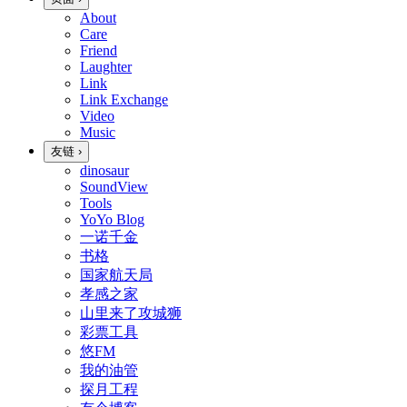
About
Care
Friend
Laughter
Link
Link Exchange
Video
Music
友链
›
dinosaur
SoundView
Tools
YoYo Blog
一诺千金
书格
国家航天局
孝感之家
山里来了攻城狮
彩票工具
悠FM
我的油管
探月工程