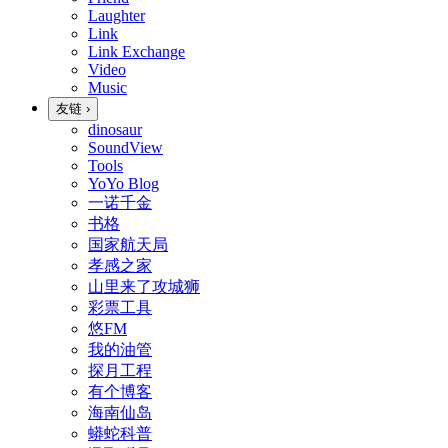
Laughter
Link
Link Exchange
Video
Music
友链
›
dinosaur
SoundView
Tools
YoYo Blog
一诺千金
书格
国家航天局
孝感之家
山里来了攻城狮
彩票工具
悠FM
我的油管
探月工程
有个博客
海南仙岛
蟒蛇科普