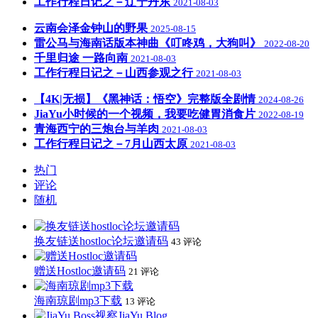
工作行程日记之－辽宁丹东
2021-08-03
云南会泽金钟山的野果
2025-08-15
雷公马与海南话版本神曲《叮咚鸡，大狗叫》
2022-08-20
千里归途 一路向南
2021-08-03
工作行程日记之－山西参观之行
2021-08-03
【4K|无损】《黑神话：悟空》完整版全剧情
2024-08-26
JiaYu小时候的一个视频，我要吃健胃消食片
2022-08-19
青海西宁的三炮台与羊肉
2021-08-03
工作行程日记之－7月山西太原
2021-08-03
热门
评论
随机
换友链送hostloc论坛邀请码
43 评论
赠送Hostloc邀请码
21 评论
海南琼剧mp3下载
13 评论