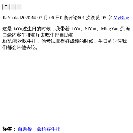
T
JiaYu dad
2020 年 07 月 06 日
0 条评论
601 次浏览
95 字
MyBlog
这是JiaYu过生日的时候，我带着JiaYu、SiYan、MingYang到海
口豪约客牛排餐厅去吃牛排自助餐
JiaYu喜欢吃牛排，他考试取得好成绩的时候，生日的时候我
们都会带他去吃。
标签：
自助餐
、
豪约客牛排