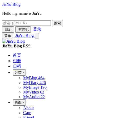
JiaYu Blog
Hello my name is JiaYu
搜索
登录
统计
时光机
JiaYu Blog
菜单
JiaYu Blog
RSS
首页
相册
归档
分类
›
MyBlog
464
MyDiary
426
MyImage
190
MyVideo
63
MyAudio
22
页面
›
About
Care
Friend