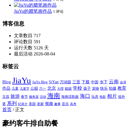
JiaYu的腊笔画作品
1 评论
博客信息
文章数目
717
评论数目
591
运行天数
5126 天
最后活动
2026-08-04
标签云
JiaYu
云南
Blog
SiYan
三亚
下载
中国
乡下
万绿园
JiaYu Blog
会泽
北京
学校
作品
教育
孩子
快乐
拍摄
公园
姐姐
宠物
儿童
六一
儿童节
大理
海南
海口
相片
旅游
文昌
春节
海南话歌曲
玩具
祖外
服务器
活动
电影
系列
视频
老家
婆
美国
音乐
纪录片
趣事
高考
首页
/
正文
豪约客牛排自助餐