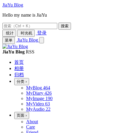
JiaYu Blog
Hello my name is JiaYu
搜索
登录
统计
时光机
JiaYu Blog
菜单
JiaYu Blog
RSS
首页
相册
归档
分类
›
MyBlog
464
MyDiary
426
MyImage
190
MyVideo
63
MyAudio
22
页面
›
About
Care
Friend