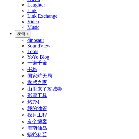
Laughter
Link
Link Exchange
Video
Music
友链
›
dinosaur
SoundView
Tools
YoYo Blog
一诺千金
书格
国家航天局
孝感之家
山里来了攻城狮
彩票工具
悠FM
我的油管
探月工程
有个博客
海南仙岛
蟒蛇科普