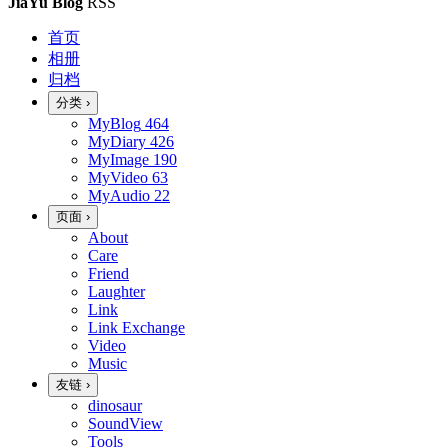
JiaYu Blog
RSS
首页
相册
归档
分类
›
MyBlog
464
MyDiary
426
MyImage
190
MyVideo
63
MyAudio
22
页面
›
About
Care
Friend
Laughter
Link
Link Exchange
Video
Music
友链
›
dinosaur
SoundView
Tools