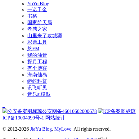
YoYo Blog
一诺千金
书格
国家航天局
孝感之家
山里来了攻城狮
彩票工具
悠FM
我的油管
探月工程
有个博客
海南仙岛
蟒蛇科普
讯飞听见
音乐ai模型
琼公安网备46010602000678
琼
ICP备19004099号-1
网站统计
© 2012-2026
JiaYu Blog
.
MyLove
. All rights reserved.