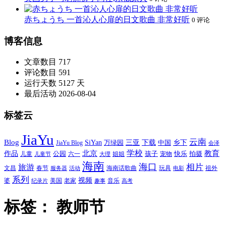
赤ちょうち 一首沁人心扉的日文歌曲 非常好听
0 评论
博客信息
文章数目
717
评论数目
591
运行天数
5127 天
最后活动
2026-08-04
标签云
JiaYu
云南
Blog
SiYan
三亚
下载
中国
乡下
万绿园
JiaYu Blog
会泽
北京
学校
作品
教育
孩子
快乐
拍摄
公园
姐姐
宠物
儿童
六一
儿童节
大理
海南
海口
相片
旅游
文昌
春节
海南话歌曲
玩具
祖外
服务器
活动
电影
系列
视频
老家
婆
美国
音乐
纪录片
趣事
高考
标签：
教师节