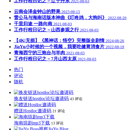
工作行程日记之－辽宁丹东
2021-08-03
云南会泽金钟山的野果
2025-08-15
雷公马与海南话版本神曲《叮咚鸡，大狗叫》
2022-08-20
千里归途 一路向南
2021-08-03
工作行程日记之－山西参观之行
2021-08-03
【4K|无损】《黑神话：悟空》完整版全剧情
2024-08-26
JiaYu小时候的一个视频，我要吃健胃消食片
2022-08-19
青海西宁的三炮台与羊肉
2021-08-03
工作行程日记之－7月山西太原
2021-08-03
热门
评论
随机
换友链送hostloc论坛邀请码
43 评论
赠送Hostloc邀请码
21 评论
海南琼剧mp3下载
13 评论