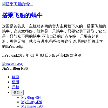
搭乘飞船的蜗牛
这图是爸爸从一主机服务商的官方主页载下来的，搭乘飞船的
蜗牛，这寓意很好，就算是一只蜗牛，只要它勇于进取，它也
是一只与众不同的蜗牛.不论自己的起点多晚，只要奋起直
追，勇往无前，就会有进步.爸爸会将这个道理讲给即将上学
的JiaYu. :elig...
JiaYu dad
2013 年 03 月 03 日
0 条评论
426 次浏览
JiaYu Blog
RSS
首页
相册
归档
分类
›
MyBlog
464
MyDiary
426
MyImage
190