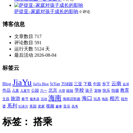
萨提亚–家庭对孩子成长的影响
0 评论
博客信息
文章数目
717
评论数目
591
运行天数
5124 天
最后活动
2026-08-04
标签云
JiaYu
云南
Blog
SiYan
三亚
下载
中国
乡下
万绿园
JiaYu Blog
会泽
北京
学校
作品
教育
孩子
快乐
拍摄
公园
姐姐
宠物
儿童
六一
儿童节
大理
海南
海口
相片
旅游
文昌
春节
海南话歌曲
玩具
祖外
服务器
活动
电影
系列
视频
老家
婆
美国
音乐
纪录片
趣事
高考
标签：
搭乘