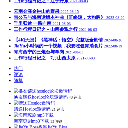
工作行程日记之－辽宁丹东
2021-08-03
云南会泽金钟山的野果
2025-08-15
雷公马与海南话版本神曲《叮咚鸡，大狗叫》
2022-08-20
千里归途 一路向南
2021-08-03
工作行程日记之－山西参观之行
2021-08-03
【4K|无损】《黑神话：悟空》完整版全剧情
2024-08-26
JiaYu小时候的一个视频，我要吃健胃消食片
2022-08-19
青海西宁的三炮台与羊肉
2021-08-03
工作行程日记之－7月山西太原
2021-08-03
热门
评论
随机
换友链送hostloc论坛邀请码
43 评论
赠送Hostloc邀请码
21 评论
海南琼剧mp3下载
13 评论