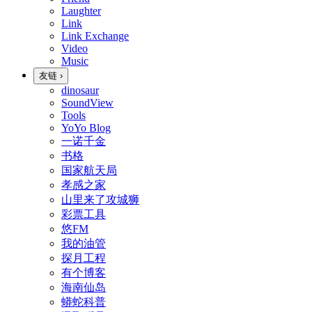
Laughter
Link
Link Exchange
Video
Music
友链
›
dinosaur
SoundView
Tools
YoYo Blog
一诺千金
书格
国家航天局
孝感之家
山里来了攻城狮
彩票工具
悠FM
我的油管
探月工程
有个博客
海南仙岛
蟒蛇科普