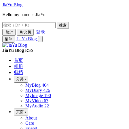
JiaYu Blog
Hello my name is JiaYu
搜索
登录
统计
时光机
JiaYu Blog
菜单
JiaYu Blog
RSS
首页
相册
归档
分类
›
MyBlog
464
MyDiary
426
MyImage
190
MyVideo
63
MyAudio
22
页面
›
About
Care
Friend