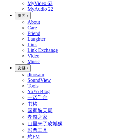
MyVideo
63
MyAudio
22
页面
›
About
Care
Friend
Laughter
Link
Link Exchange
Video
Music
友链
›
dinosaur
SoundView
Tools
YoYo Blog
一诺千金
书格
国家航天局
孝感之家
山里来了攻城狮
彩票工具
悠FM