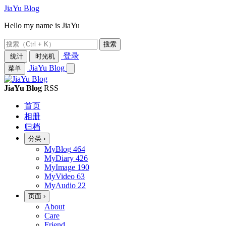
JiaYu Blog
Hello my name is JiaYu
搜索
登录
统计
时光机
JiaYu Blog
菜单
JiaYu Blog
RSS
首页
相册
归档
分类
›
MyBlog
464
MyDiary
426
MyImage
190
MyVideo
63
MyAudio
22
页面
›
About
Care
Friend