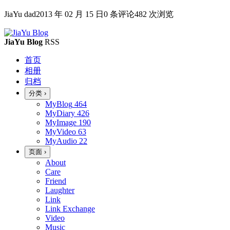
JiaYu dad
2013 年 02 月 15 日
0 条评论
482 次浏览
JiaYu Blog
RSS
首页
相册
归档
分类
›
MyBlog
464
MyDiary
426
MyImage
190
MyVideo
63
MyAudio
22
页面
›
About
Care
Friend
Laughter
Link
Link Exchange
Video
Music