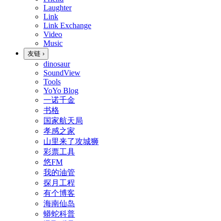
Laughter
Link
Link Exchange
Video
Music
友链
›
dinosaur
SoundView
Tools
YoYo Blog
一诺千金
书格
国家航天局
孝感之家
山里来了攻城狮
彩票工具
悠FM
我的油管
探月工程
有个博客
海南仙岛
蟒蛇科普