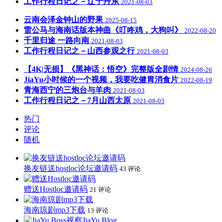
工作行程日记之－辽宁丹东
2021-08-03
云南会泽金钟山的野果
2025-08-15
雷公马与海南话版本神曲《叮咚鸡，大狗叫》
2022-08-20
千里归途 一路向南
2021-08-03
工作行程日记之－山西参观之行
2021-08-03
【4K|无损】《黑神话：悟空》完整版全剧情
2024-08-26
JiaYu小时候的一个视频，我要吃健胃消食片
2022-08-19
青海西宁的三炮台与羊肉
2021-08-03
工作行程日记之－7月山西太原
2021-08-03
热门
评论
随机
换友链送hostloc论坛邀请码
43 评论
赠送Hostloc邀请码
21 评论
海南琼剧mp3下载
13 评论