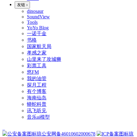
友链
›
dinosaur
SoundView
Tools
YoYo Blog
一诺千金
书格
国家航天局
孝感之家
山里来了攻城狮
彩票工具
悠FM
我的油管
探月工程
有个博客
海南仙岛
蟒蛇科普
讯飞听见
音乐ai模型
琼公安网备46010602000678
琼