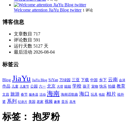
Welcome attention JiaYu Blog twitter
1 评论
博客信息
文章数目
717
评论数目
591
运行天数
5127 天
最后活动
2026-08-04
标签云
JiaYu
云南
Blog
SiYan
三亚
下载
中国
乡下
万绿园
JiaYu Blog
会泽
北京
学校
作品
教育
孩子
快乐
拍摄
公园
姐姐
宠物
儿童
六一
儿童节
大理
海南
海口
相片
旅游
文昌
春节
海南话歌曲
玩具
祖外
服务器
活动
电影
系列
视频
老家
婆
美国
音乐
纪录片
趣事
高考
标签：
抱罗粉