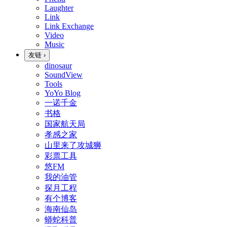
Laughter
Link
Link Exchange
Video
Music
友链
›
dinosaur
SoundView
Tools
YoYo Blog
一诺千金
书格
国家航天局
孝感之家
山里来了攻城狮
彩票工具
悠FM
我的油管
探月工程
有个博客
海南仙岛
蟒蛇科普