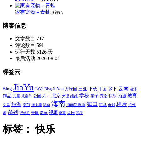
家有宠物－青蛙
0 评论
博客信息
文章数目
717
评论数目
591
运行天数
5126 天
最后活动
2026-08-04
标签云
JiaYu
云南
Blog
SiYan
三亚
下载
中国
乡下
万绿园
JiaYu Blog
会泽
北京
学校
作品
教育
孩子
快乐
拍摄
公园
姐姐
宠物
儿童
六一
儿童节
大理
海南
海口
相片
旅游
文昌
春节
海南话歌曲
玩具
祖外
服务器
活动
电影
系列
视频
老家
婆
美国
音乐
纪录片
趣事
高考
标签：
快乐