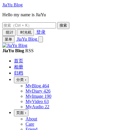
JiaYu Blog
Hello my name is JiaYu
搜索
登录
统计
时光机
JiaYu Blog
菜单
JiaYu Blog
RSS
首页
相册
归档
分类
›
MyBlog
464
MyDiary
426
MyImage
190
MyVideo
63
MyAudio
22
页面
›
About
Care
Friend