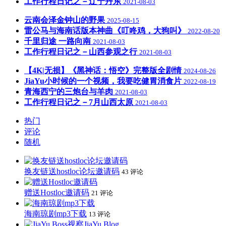
工作行程日记之－辽宁丹东
2021-08-03
云南会泽金钟山的野果
2025-08-15
雷公马与海南话版本神曲《叮咚鸡，大狗叫》
2022-08-20
千里归途 一路向南
2021-08-03
工作行程日记之－山西参观之行
2021-08-03
【4K|无损】《黑神话：悟空》完整版全剧情
2024-08-26
JiaYu小时候的一个视频，我要吃健胃消食片
2022-08-19
青海西宁的三炮台与羊肉
2021-08-03
工作行程日记之－7月山西太原
2021-08-03
热门
评论
随机
换友链送hostloc论坛邀请码
43 评论
赠送Hostloc邀请码
21 评论
海南琼剧mp3下载
13 评论