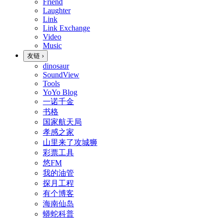
Friend
Laughter
Link
Link Exchange
Video
Music
友链
›
dinosaur
SoundView
Tools
YoYo Blog
一诺千金
书格
国家航天局
孝感之家
山里来了攻城狮
彩票工具
悠FM
我的油管
探月工程
有个博客
海南仙岛
蟒蛇科普