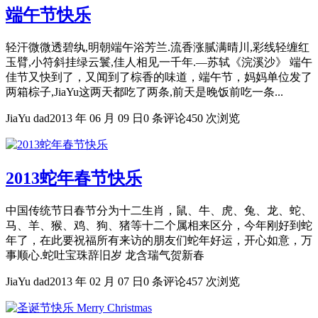
端午节快乐
轻汗微微透碧纨,明朝端午浴芳兰.流香涨腻满晴川,彩线轻缠红
玉臂,小符斜挂绿云鬟,佳人相见一千年.—苏轼《浣溪沙》 端午
佳节又快到了，又闻到了棕香的味道，端午节，妈妈单位发了
两箱棕子,JiaYu这两天都吃了两条,前天是晚饭前吃一条...
JiaYu dad
2013 年 06 月 09 日
0 条评论
450 次浏览
2013蛇年春节快乐
中国传统节日春节分为十二生肖，鼠、牛、虎、兔、龙、蛇、
马、羊、猴、鸡、狗、猪等十二个属相来区分，今年刚好到蛇
年了，在此要祝福所有来访的朋友们蛇年好运，开心如意，万
事顺心.蛇吐宝珠辞旧岁 龙含瑞气贺新春
JiaYu dad
2013 年 02 月 07 日
0 条评论
457 次浏览