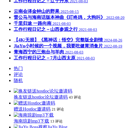
工作行程日记之－辽宁丹东
2021-08-03
云南会泽金钟山的野果
2025-08-15
雷公马与海南话版本神曲《叮咚鸡，大狗叫》
2022-08-20
千里归途 一路向南
2021-08-03
工作行程日记之－山西参观之行
2021-08-03
【4K|无损】《黑神话：悟空》完整版全剧情
2024-08-26
JiaYu小时候的一个视频，我要吃健胃消食片
2022-08-19
青海西宁的三炮台与羊肉
2021-08-03
工作行程日记之－7月山西太原
2021-08-03
热门
评论
随机
换友链送hostloc论坛邀请码
43 评论
赠送Hostloc邀请码
21 评论
海南琼剧mp3下载
13 评论