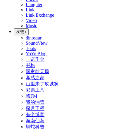
Laughter
Link
Link Exchange
Video
Music
友链
›
dinosaur
SoundView
Tools
YoYo Blog
一诺千金
书格
国家航天局
孝感之家
山里来了攻城狮
彩票工具
悠FM
我的油管
探月工程
有个博客
海南仙岛
蟒蛇科普