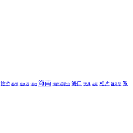
海南
海口
相片
系
旅游
春节
海南话歌曲
玩具
祖外婆
服务器
活动
电影