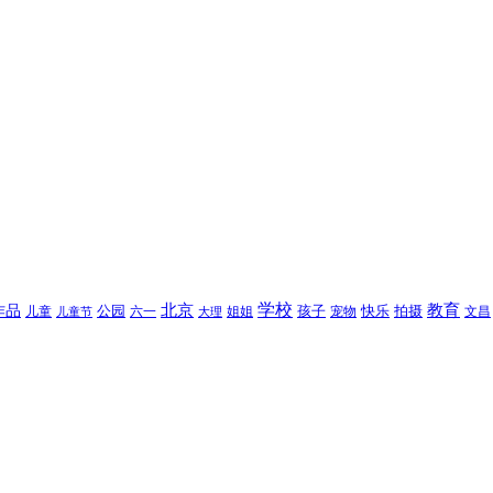
北京
学校
作品
教育
孩子
快乐
拍摄
公园
姐姐
宠物
文昌
儿童
六一
儿童节
大理