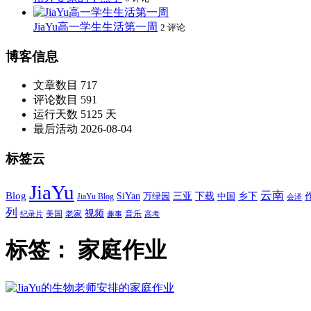
JiaYu高一学生生活第一周
2 评论
博客信息
文章数目
717
评论数目
591
运行天数
5125 天
最后活动
2026-08-04
标签云
JiaYu
云南
Blog
SiYan
三亚
下载
中国
乡下
万绿园
JiaYu Blog
会泽
列
视频
老家
美国
音乐
纪录片
趣事
高考
标签：
家庭作业