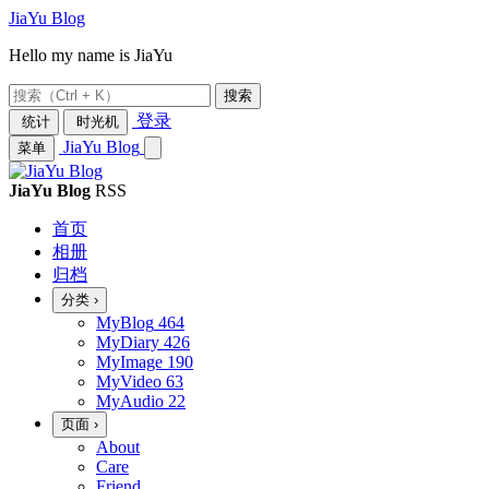
JiaYu Blog
Hello my name is JiaYu
搜索
登录
统计
时光机
JiaYu Blog
菜单
JiaYu Blog
RSS
首页
相册
归档
分类
›
MyBlog
464
MyDiary
426
MyImage
190
MyVideo
63
MyAudio
22
页面
›
About
Care
Friend