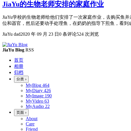
JiaYu的生物老师安排的家庭作业
JiaYu学校的生物老师给他们安排了一次家庭作业，去购买鱼并
位和器官，然后还要动手处理鱼，在奶奶的指导下煎鱼，看到成品
JiaYu dad
2020 年 09 月 23 日
0 条评论
524 次浏览
JiaYu Blog
RSS
首页
相册
归档
分类
›
MyBlog
464
MyDiary
426
MyImage
190
MyVideo
63
MyAudio
22
页面
›
About
Care
Friend