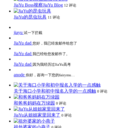
JiaYu Boss视察JiaYu Blog
12 评论
JiaYu的昆虫玩具
11 评论
jiayu
试一下拦截
JiaYu dad
您好，我已经发邮件给您了
JiaYu dad
我已经给您发邮件了。
JiaYu dad
因为我经历过JiaYu高考
anode
你好，咨询一下您的fairymu…
关于海口小学和初中报名入学的一点感触
0 评论
和爸爸妈妈在万绿园
0 评论
JiaYu从姐姐家里回来了
0 评论
祖外婆家的小燕子
0 评论