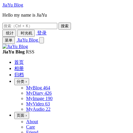
JiaYu Blog
Hello my name is JiaYu
搜索
登录
统计
时光机
JiaYu Blog
菜单
JiaYu Blog
RSS
首页
相册
归档
分类
›
MyBlog
464
MyDiary
426
MyImage
190
MyVideo
63
MyAudio
22
页面
›
About
Care
Friend