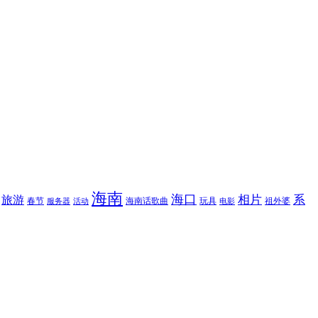
海南
海口
相片
系
旅游
春节
海南话歌曲
玩具
祖外婆
服务器
活动
电影