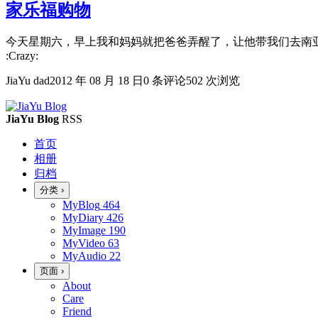
家乐福购物
今天星期六，早上我和妈妈就把爸爸弄醒了，让他带我们去南亚
:Crazy:
JiaYu dad
2012 年 08 月 18 日
0 条评论
502 次浏览
JiaYu Blog
RSS
首页
相册
归档
分类
›
MyBlog
464
MyDiary
426
MyImage
190
MyVideo
63
MyAudio
22
页面
›
About
Care
Friend