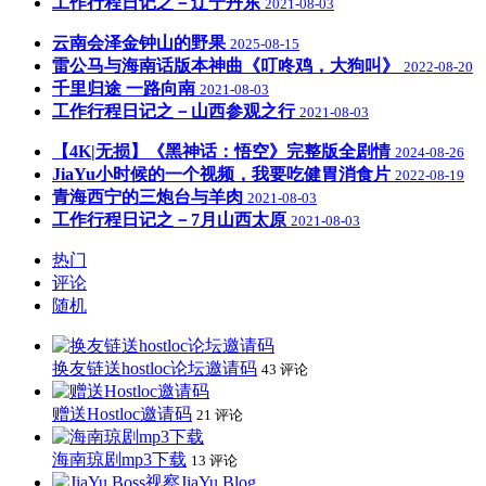
工作行程日记之－辽宁丹东
2021-08-03
云南会泽金钟山的野果
2025-08-15
雷公马与海南话版本神曲《叮咚鸡，大狗叫》
2022-08-20
千里归途 一路向南
2021-08-03
工作行程日记之－山西参观之行
2021-08-03
【4K|无损】《黑神话：悟空》完整版全剧情
2024-08-26
JiaYu小时候的一个视频，我要吃健胃消食片
2022-08-19
青海西宁的三炮台与羊肉
2021-08-03
工作行程日记之－7月山西太原
2021-08-03
热门
评论
随机
换友链送hostloc论坛邀请码
43 评论
赠送Hostloc邀请码
21 评论
海南琼剧mp3下载
13 评论