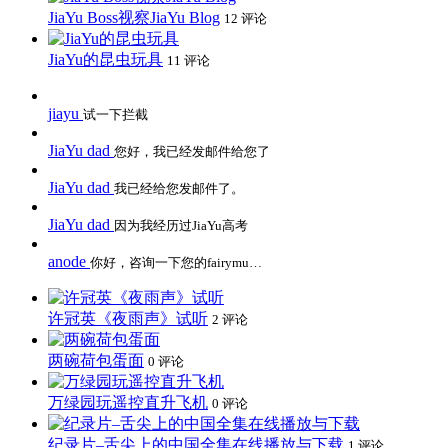
JiaYu Boss视察JiaYu Blog
12 评论
JiaYu的昆虫玩具
11 评论
jiayu
试一下拦截
JiaYu dad
您好，我已经发邮件给您了
JiaYu dad
我已经给您发邮件了。
JiaYu dad
因为我经历过JiaYu高考
anode
你好，咨询一下您的fairymu…
许冠英《夜雨声》试听
2 评论
两碗荷包蛋面
0 评论
万绿园玩遥控直升飞机
0 评论
纪录片–舌尖上的中国全集在线播放与下载
1 评论