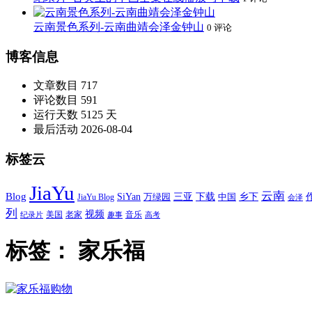
云南景色系列-云南曲靖会泽金钟山
0 评论
博客信息
文章数目
717
评论数目
591
运行天数
5125 天
最后活动
2026-08-04
标签云
JiaYu
云南
Blog
SiYan
三亚
下载
中国
乡下
万绿园
JiaYu Blog
会泽
列
视频
老家
美国
音乐
纪录片
趣事
高考
标签：
家乐福