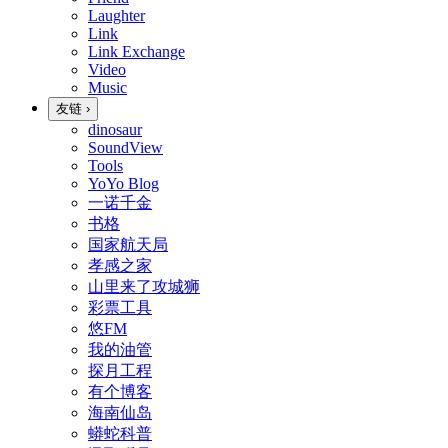
Laughter
Link
Link Exchange
Video
Music
友链
›
dinosaur
SoundView
Tools
YoYo Blog
一诺千金
书格
国家航天局
孝感之家
山里来了攻城狮
彩票工具
悠FM
我的油管
探月工程
有个博客
海南仙岛
蟒蛇科普