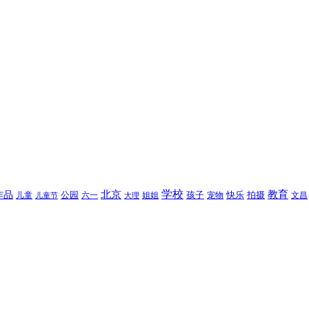
北京
学校
作品
教育
孩子
快乐
拍摄
公园
姐姐
宠物
文昌
儿童
六一
儿童节
大理