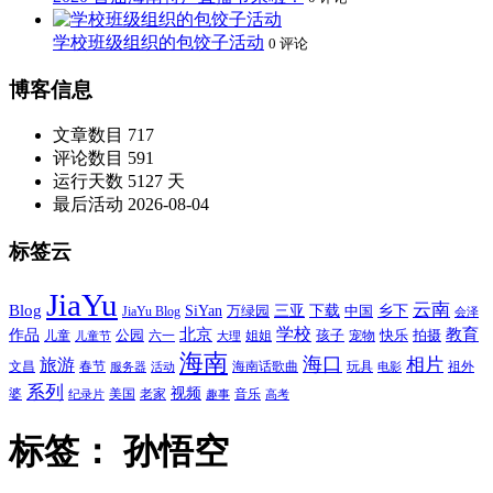
学校班级组织的包饺子活动
0 评论
博客信息
文章数目
717
评论数目
591
运行天数
5127 天
最后活动
2026-08-04
标签云
JiaYu
云南
Blog
SiYan
三亚
下载
中国
乡下
万绿园
JiaYu Blog
会泽
北京
学校
作品
教育
孩子
快乐
拍摄
公园
姐姐
宠物
儿童
六一
儿童节
大理
海南
海口
相片
旅游
文昌
春节
海南话歌曲
玩具
祖外
服务器
活动
电影
系列
视频
老家
婆
美国
音乐
纪录片
趣事
高考
标签：
孙悟空