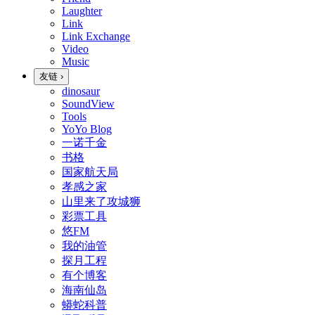
Laughter
Link
Link Exchange
Video
Music
友链
›
dinosaur
SoundView
Tools
YoYo Blog
一诺千金
书格
国家航天局
孝感之家
山里来了攻城狮
彩票工具
悠FM
我的油管
探月工程
有个博客
海南仙岛
蟒蛇科普