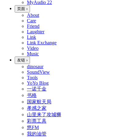
MyAudio
22
页面
›
About
Care
Friend
Laughter
Link
Link Exchange
Video
Music
友链
›
dinosaur
SoundView
Tools
YoYo Blog
一诺千金
书格
国家航天局
孝感之家
山里来了攻城狮
彩票工具
悠FM
我的油管