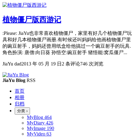
植物僵尸版西游记
:Please: JiaYu也非常喜欢植物僵尸，家里有好几个植物僵尸玩
具和好几本植物僵尸画册.有时候还叫妈妈给他画植物僵尸里
的豌豆射手，妈妈还曾用纸盒给他搞过一个豌豆射手的玩具.
角色扮演: 唐僧:向日葵 孙悟空:豌豆射手 猪悟能:窝瓜僵尸...
JiaYu dad
2013 年 05 月 19 日
2 条评论
746 次浏览
JiaYu Blog
RSS
首页
相册
归档
分类
›
MyBlog
464
MyDiary
426
MyImage
190
MyVideo
63