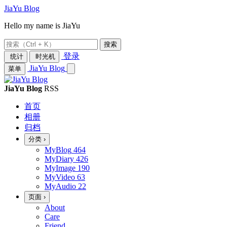
JiaYu Blog
Hello my name is JiaYu
搜索
登录
统计
时光机
JiaYu Blog
菜单
JiaYu Blog
RSS
首页
相册
归档
分类
›
MyBlog
464
MyDiary
426
MyImage
190
MyVideo
63
MyAudio
22
页面
›
About
Care
Friend