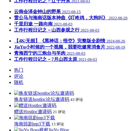
工作行程日记之－辽宁丹东
2021-08-03
云南会泽金钟山的野果
2025-08-15
雷公马与海南话版本神曲《叮咚鸡，大狗叫》
2022-08-20
千里归途 一路向南
2021-08-03
工作行程日记之－山西参观之行
2021-08-03
【4K|无损】《黑神话：悟空》完整版全剧情
2024-08-26
JiaYu小时候的一个视频，我要吃健胃消食片
2022-08-19
青海西宁的三炮台与羊肉
2021-08-03
工作行程日记之－7月山西太原
2021-08-03
热门
评论
随机
换友链送hostloc论坛邀请码
43 评论
赠送Hostloc邀请码
21 评论
海南琼剧mp3下载
13 评论