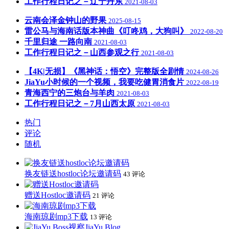
工作行程日记之－辽宁丹东
2021-08-03
云南会泽金钟山的野果
2025-08-15
雷公马与海南话版本神曲《叮咚鸡，大狗叫》
2022-08-20
千里归途 一路向南
2021-08-03
工作行程日记之－山西参观之行
2021-08-03
【4K|无损】《黑神话：悟空》完整版全剧情
2024-08-26
JiaYu小时候的一个视频，我要吃健胃消食片
2022-08-19
青海西宁的三炮台与羊肉
2021-08-03
工作行程日记之－7月山西太原
2021-08-03
热门
评论
随机
换友链送hostloc论坛邀请码
43 评论
赠送Hostloc邀请码
21 评论
海南琼剧mp3下载
13 评论