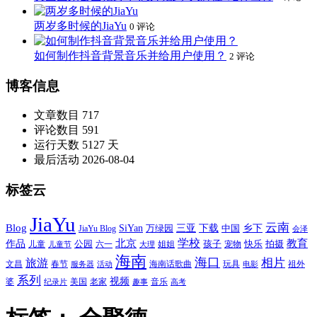
两岁多时候的JiaYu
0 评论
如何制作抖音背景音乐并给用户使用？
2 评论
博客信息
文章数目
717
评论数目
591
运行天数
5127 天
最后活动
2026-08-04
标签云
JiaYu
云南
Blog
SiYan
三亚
下载
中国
乡下
万绿园
JiaYu Blog
会泽
北京
学校
作品
教育
孩子
快乐
拍摄
公园
姐姐
宠物
儿童
六一
儿童节
大理
海南
海口
相片
旅游
文昌
春节
海南话歌曲
玩具
祖外
服务器
活动
电影
系列
视频
老家
婆
美国
音乐
纪录片
趣事
高考