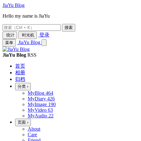
JiaYu Blog
Hello my name is JiaYu
搜索
登录
统计
时光机
JiaYu Blog
菜单
JiaYu Blog
RSS
首页
相册
归档
分类
›
MyBlog
464
MyDiary
426
MyImage
190
MyVideo
63
MyAudio
22
页面
›
About
Care
Friend