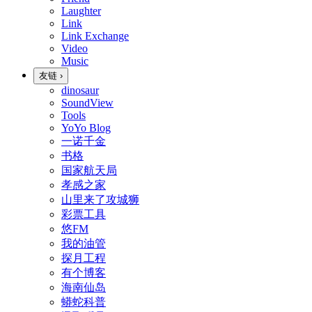
Laughter
Link
Link Exchange
Video
Music
友链
›
dinosaur
SoundView
Tools
YoYo Blog
一诺千金
书格
国家航天局
孝感之家
山里来了攻城狮
彩票工具
悠FM
我的油管
探月工程
有个博客
海南仙岛
蟒蛇科普