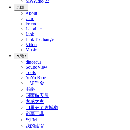
MyAudio
22
页面
›
About
Care
Friend
Laughter
Link
Link Exchange
Video
Music
友链
›
dinosaur
SoundView
Tools
YoYo Blog
一诺千金
书格
国家航天局
孝感之家
山里来了攻城狮
彩票工具
悠FM
我的油管