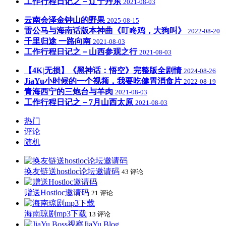
工作行程日记之－辽宁丹东
2021-08-03
云南会泽金钟山的野果
2025-08-15
雷公马与海南话版本神曲《叮咚鸡，大狗叫》
2022-08-20
千里归途 一路向南
2021-08-03
工作行程日记之－山西参观之行
2021-08-03
【4K|无损】《黑神话：悟空》完整版全剧情
2024-08-26
JiaYu小时候的一个视频，我要吃健胃消食片
2022-08-19
青海西宁的三炮台与羊肉
2021-08-03
工作行程日记之－7月山西太原
2021-08-03
热门
评论
随机
换友链送hostloc论坛邀请码
43 评论
赠送Hostloc邀请码
21 评论
海南琼剧mp3下载
13 评论