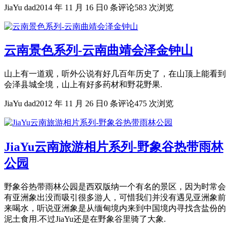
JiaYu dad
2014 年 11 月 16 日
0 条评论
583 次浏览
云南景色系列-云南曲靖会泽金钟山
山上有一道观，听外公说有好几百年历史了，在山顶上能看到
会泽县城全境，山上有好多药材和野花野果.
JiaYu dad
2012 年 11 月 26 日
0 条评论
475 次浏览
JiaYu云南旅游相片系列-野象谷热带雨林
公园
野象谷热带雨林公园是西双版纳一个有名的景区，因为时常会
有亚洲象出没而吸引很多游人，可惜我们并没有遇见亚洲象前
来喝水，听说亚洲象是从缅甸境内来到中国境内寻找含盐份的
泥土食用.不过JiaYu还是在野象谷里骑了大象.