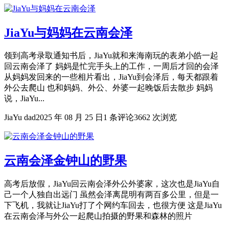
JiaYu与妈妈在云南会泽
领到高考录取通知书后，JiaYu就和来海南玩的表弟小皓一起
回云南会泽了 妈妈是忙完手头上的工作，一周后才回的会泽
从妈妈发回来的一些相片看出，JiaYu到会泽后，每天都跟着
外公去爬山 也和妈妈、外公、外婆一起晚饭后去散步 妈妈
说，JiaYu...
JiaYu dad
2025 年 08 月 25 日
1 条评论
3662 次浏览
云南会泽金钟山的野果
高考后放假，JiaYu回云南会泽外公外婆家，这次也是JiaYu自
己一个人独自出远门 虽然会泽离昆明有两百多公里，但是一
下飞机，我就让JiaYu打了个网约车回去，也很方便 这是JiaYu
在云南会泽与外公一起爬山拍摄的野果和森林的照片