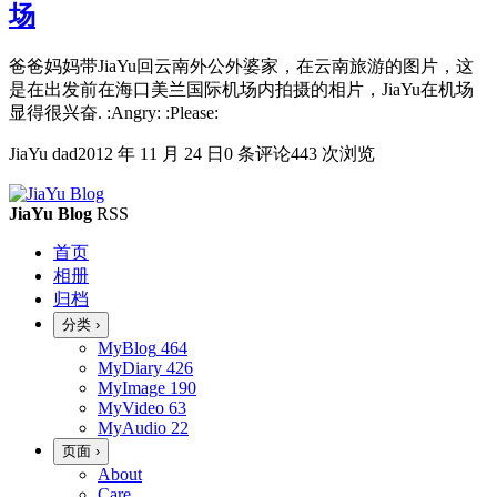
场
爸爸妈妈带JiaYu回云南外公外婆家，在云南旅游的图片，这
是在出发前在海口美兰国际机场内拍摄的相片，JiaYu在机场
显得很兴奋. :Angry: :Please:
JiaYu dad
2012 年 11 月 24 日
0 条评论
443 次浏览
JiaYu Blog
RSS
首页
相册
归档
分类
›
MyBlog
464
MyDiary
426
MyImage
190
MyVideo
63
MyAudio
22
页面
›
About
Care