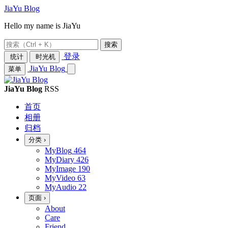
JiaYu Blog
Hello my name is JiaYu
搜索
登录
统计
时光机
JiaYu Blog
菜单
JiaYu Blog
RSS
首页
相册
归档
分类
›
MyBlog
464
MyDiary
426
MyImage
190
MyVideo
63
MyAudio
22
页面
›
About
Care
Friend