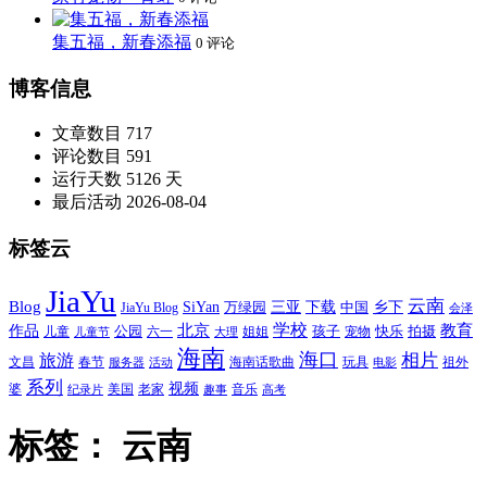
集五福，新春添福
0 评论
博客信息
文章数目
717
评论数目
591
运行天数
5126 天
最后活动
2026-08-04
标签云
JiaYu
云南
Blog
SiYan
三亚
下载
中国
乡下
万绿园
JiaYu Blog
会泽
北京
学校
作品
教育
孩子
快乐
拍摄
公园
姐姐
宠物
儿童
六一
儿童节
大理
海南
海口
相片
旅游
文昌
春节
海南话歌曲
玩具
祖外
服务器
活动
电影
系列
视频
老家
婆
美国
音乐
纪录片
趣事
高考
标签：
云南