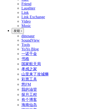
Friend
Laughter
Link
Link Exchange
Video
Music
友链
›
dinosaur
SoundView
Tools
YoYo Blog
一诺千金
书格
国家航天局
孝感之家
山里来了攻城狮
彩票工具
悠FM
我的油管
探月工程
有个博客
海南仙岛