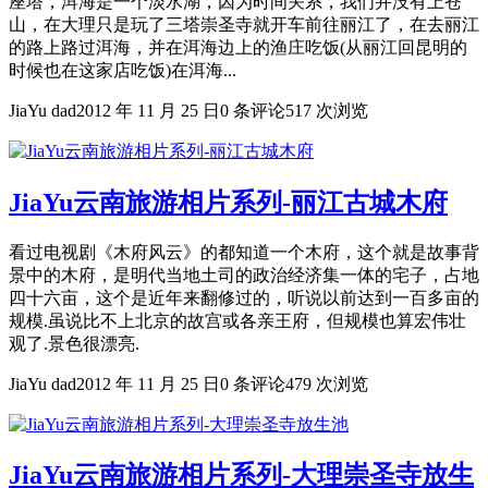
座塔，洱海是一个淡水湖，因为时间关系，我们并没有上苍
山，在大理只是玩了三塔崇圣寺就开车前往丽江了，在去丽江
的路上路过洱海，并在洱海边上的渔庄吃饭(从丽江回昆明的
时候也在这家店吃饭)在洱海...
JiaYu dad
2012 年 11 月 25 日
0 条评论
517 次浏览
JiaYu云南旅游相片系列-丽江古城木府
看过电视剧《木府风云》的都知道一个木府，这个就是故事背
景中的木府，是明代当地土司的政治经济集一体的宅子，占地
四十六亩，这个是近年来翻修过的，听说以前达到一百多亩的
规模.虽说比不上北京的故宫或各亲王府，但规模也算宏伟壮
观了.景色很漂亮.
JiaYu dad
2012 年 11 月 25 日
0 条评论
479 次浏览
JiaYu云南旅游相片系列-大理崇圣寺放生