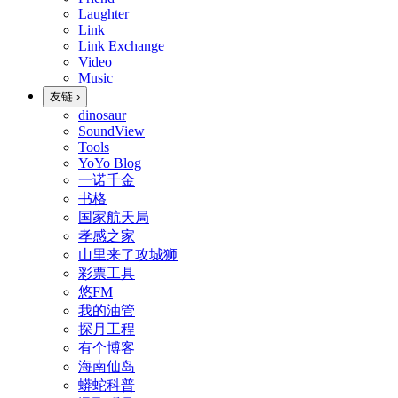
Laughter
Link
Link Exchange
Video
Music
友链
›
dinosaur
SoundView
Tools
YoYo Blog
一诺千金
书格
国家航天局
孝感之家
山里来了攻城狮
彩票工具
悠FM
我的油管
探月工程
有个博客
海南仙岛
蟒蛇科普