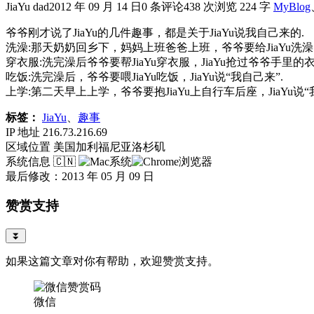
JiaYu dad
2012 年 09 月 14 日
0 条评论
438 次浏览
224 字
MyBlog
爷爷刚才说了JiaYu的几件趣事，都是关于JiaYu说我自己来的.
洗澡:那天奶奶回乡下，妈妈上班爸爸上班，爷爷要给JiaYu洗澡，J
穿衣服:洗完澡后爷爷要帮JiaYu穿衣服，JiaYu抢过爷爷手里的衣
吃饭:洗完澡后，爷爷要喂JiaYu吃饭，JiaYu说“我自己来”.
上学:第二天早上上学，爷爷要抱JiaYu上自行车后座，JiaYu说“
标签：
JiaYu
、
趣事
IP 地址
216.73.216.69
区域位置
美国加利福尼亚洛杉矶
系统信息
🇨🇳
最后修改：2013 年 05 月 09 日
赞赏支持
⏬
如果这篇文章对你有帮助，欢迎赞赏支持。
微信