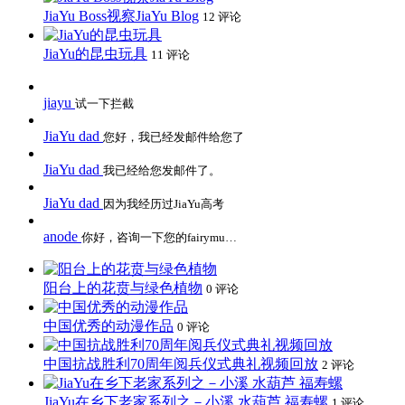
JiaYu Boss视察JiaYu Blog
12 评论
JiaYu的昆虫玩具
11 评论
jiayu
试一下拦截
JiaYu dad
您好，我已经发邮件给您了
JiaYu dad
我已经给您发邮件了。
JiaYu dad
因为我经历过JiaYu高考
anode
你好，咨询一下您的fairymu…
阳台上的花贲与绿色植物
0 评论
中国优秀的动漫作品
0 评论
中国抗战胜利70周年阅兵仪式典礼视频回放
2 评论
JiaYu在乡下老家系列之－小溪 水葫芦 福寿螺
1 评论