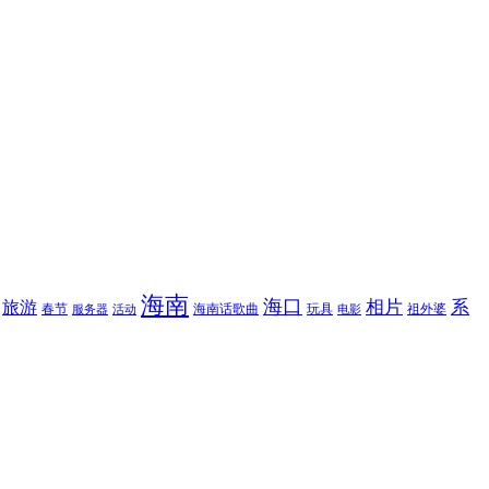
海南
海口
相片
系
旅游
春节
海南话歌曲
玩具
祖外婆
服务器
活动
电影