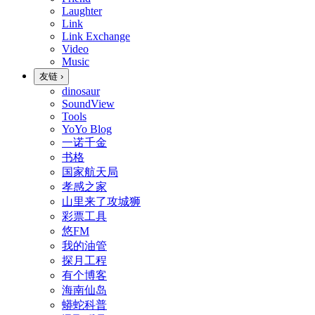
Laughter
Link
Link Exchange
Video
Music
友链
›
dinosaur
SoundView
Tools
YoYo Blog
一诺千金
书格
国家航天局
孝感之家
山里来了攻城狮
彩票工具
悠FM
我的油管
探月工程
有个博客
海南仙岛
蟒蛇科普