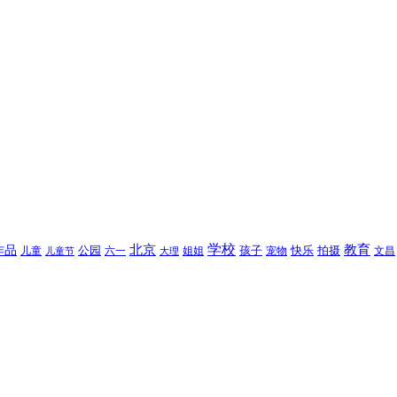
北京
学校
作品
教育
孩子
快乐
拍摄
公园
姐姐
宠物
文昌
儿童
六一
儿童节
大理