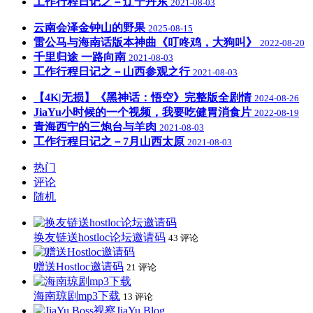
工作行程日记之－辽宁丹东
2021-08-03
云南会泽金钟山的野果
2025-08-15
雷公马与海南话版本神曲《叮咚鸡，大狗叫》
2022-08-20
千里归途 一路向南
2021-08-03
工作行程日记之－山西参观之行
2021-08-03
【4K|无损】《黑神话：悟空》完整版全剧情
2024-08-26
JiaYu小时候的一个视频，我要吃健胃消食片
2022-08-19
青海西宁的三炮台与羊肉
2021-08-03
工作行程日记之－7月山西太原
2021-08-03
热门
评论
随机
换友链送hostloc论坛邀请码
43 评论
赠送Hostloc邀请码
21 评论
海南琼剧mp3下载
13 评论