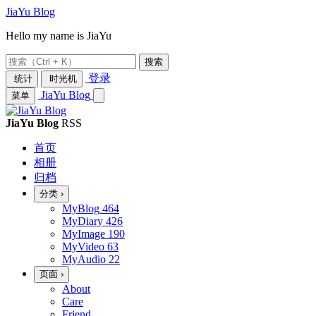
JiaYu Blog
Hello my name is JiaYu
搜索
登录
统计
时光机
JiaYu Blog
菜单
JiaYu Blog
RSS
首页
相册
归档
分类
›
MyBlog
464
MyDiary
426
MyImage
190
MyVideo
63
MyAudio
22
页面
›
About
Care
Friend