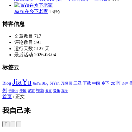
JiaYu在乡下老家
1 评论
博客信息
文章数目
717
评论数目
591
运行天数
5127 天
最后活动
2026-08-04
标签云
JiaYu
云南
Blog
SiYan
三亚
下载
中国
乡下
万绿园
JiaYu Blog
会泽
列
视频
老家
美国
音乐
纪录片
趣事
高考
首页
/
正文
我自己来
T