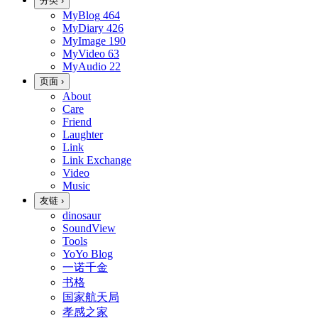
分类
›
MyBlog
464
MyDiary
426
MyImage
190
MyVideo
63
MyAudio
22
页面
›
About
Care
Friend
Laughter
Link
Link Exchange
Video
Music
友链
›
dinosaur
SoundView
Tools
YoYo Blog
一诺千金
书格
国家航天局
孝感之家