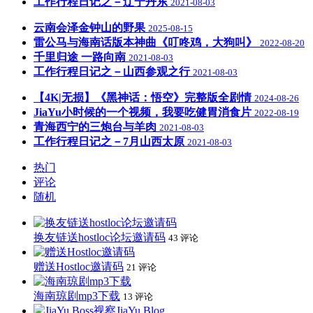
工作行程日记之－辽宁丹东
2021-08-03
云南会泽金钟山的野果
2025-08-15
雷公马与海南话版本神曲《叮咚鸡，大狗叫》
2022-08-20
千里归途 一路向南
2021-08-03
工作行程日记之－山西参观之行
2021-08-03
【4K|无损】《黑神话：悟空》完整版全剧情
2024-08-26
JiaYu小时候的一个视频，我要吃健胃消食片
2022-08-19
青海西宁的三炮台与羊肉
2021-08-03
工作行程日记之－7月山西太原
2021-08-03
热门
评论
随机
换友链送hostloc论坛邀请码
43 评论
赠送Hostloc邀请码
21 评论
海南琼剧mp3下载
13 评论