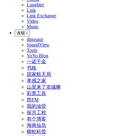
Laughter
Link
Link Exchange
Video
Music
友链
›
dinosaur
SoundView
Tools
YoYo Blog
一诺千金
书格
国家航天局
孝感之家
山里来了攻城狮
彩票工具
悠FM
我的油管
探月工程
有个博客
海南仙岛
蟒蛇科普