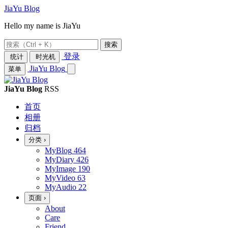
JiaYu Blog
Hello my name is JiaYu
搜索
登录
统计
时光机
JiaYu Blog
菜单
JiaYu Blog
RSS
首页
相册
归档
分类
›
MyBlog
464
MyDiary
426
MyImage
190
MyVideo
63
MyAudio
22
页面
›
About
Care
Friend