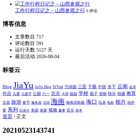
工作行程日记之－山西参观之行
0 评论
博客信息
文章数目
717
评论数目
591
运行天数
5127 天
最后活动
2026-08-04
标签云
JiaYu
云南
Blog
SiYan
三亚
下载
中国
乡下
万绿园
JiaYu Blog
会泽
北京
学校
作品
教育
孩子
快乐
拍摄
公园
姐姐
宠物
儿童
六一
儿童节
大理
海南
海口
相片
旅游
文昌
春节
海南话歌曲
玩具
祖外
服务器
活动
电影
系列
视频
老家
婆
美国
音乐
纪录片
趣事
高考
首页
/
正文
20210523143741