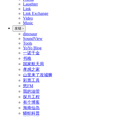
Laughter
Link
Link Exchange
Video
Music
友链
›
dinosaur
SoundView
Tools
YoYo Blog
一诺千金
书格
国家航天局
孝感之家
山里来了攻城狮
彩票工具
悠FM
我的油管
探月工程
有个博客
海南仙岛
蟒蛇科普