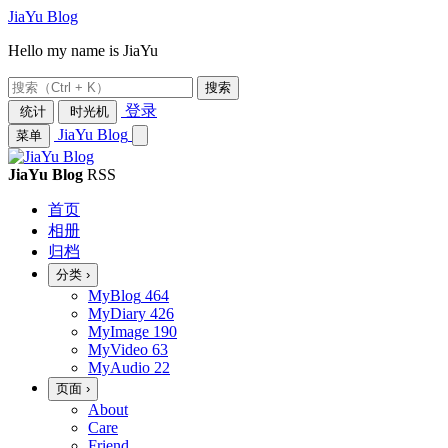
JiaYu Blog
Hello my name is JiaYu
搜索
登录
统计
时光机
JiaYu Blog
菜单
JiaYu Blog
RSS
首页
相册
归档
分类
›
MyBlog
464
MyDiary
426
MyImage
190
MyVideo
63
MyAudio
22
页面
›
About
Care
Friend