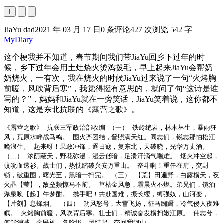
T
JiaYu dad
2021 年 03 月 17 日
0 条评论
427 次浏览
542 字
MyDiary
这个梗我并不知道，春节期间我们带JiaYu回乡下过年的时
候，乡下过年会用土灶烧火烫鸡拨毛，早上起来JiaYu会帮奶
奶烧火，一有次，我在烧火的时候JiaYu过来说了一句“火烤胸
前暖，风吹背后寒”，我觉得挺有意思的，就问了句“这诗是谁
写的？”，妈妈和JiaYu就在一旁笑话，JiaYu笑着说，这你都不
知道，这是东北抗联的《露营之歌》。
《露营之歌》 抗联三军政治部收编 （一） 铁岭绝岩，林木丛生，暴雨狂
风，荒原水畔战马鸣。 围火齐团结，普照满天红。同志们，锐志那怕松江
晚浪生。 起来呀！果敢冲锋，逐日寇，复东北，天破晓，光华万丈涌。
（二） 浓荫蔽天，野花弥漫，湿云低暗，足溃汗滴气喘难。 烟火冲空起，
蚊吮血透衫。战士们，热忱踏破兴安万重山。 奋斗啊！重任在肩，突封
锁，破重围，曙光至，黑暗一扫完。 （三） 【荒】田遍野，白露横天，夜
火晶【莹】，敌垒频惊马不前。 草枯金风急，霜晨火不燃。弟兄们，镜泊
瀑泉唤【起】午梦酣。 携手吧！共赴国难，振长缨，缚强奴，山河变，
【片刻】息烽烟。 （四） 朔风怒号，大雪飞扬，征马踟蹰，冷气侵人夜难
眠。 火烤胸前暖，风吹背后寒。壮士们，精诚奋发横扫嫩江原。 伟志兮，
何能消减。全民族，各阶级，团结起，夺回我河山。