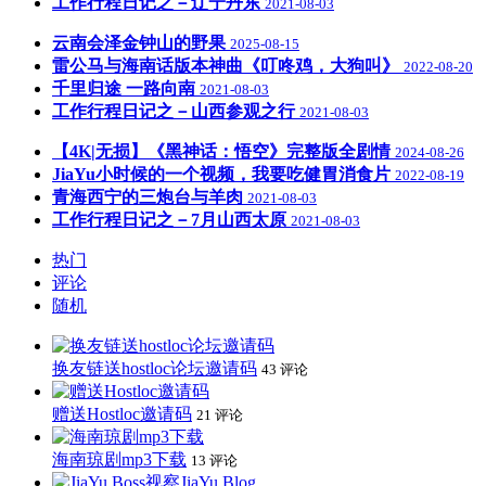
工作行程日记之－辽宁丹东
2021-08-03
云南会泽金钟山的野果
2025-08-15
雷公马与海南话版本神曲《叮咚鸡，大狗叫》
2022-08-20
千里归途 一路向南
2021-08-03
工作行程日记之－山西参观之行
2021-08-03
【4K|无损】《黑神话：悟空》完整版全剧情
2024-08-26
JiaYu小时候的一个视频，我要吃健胃消食片
2022-08-19
青海西宁的三炮台与羊肉
2021-08-03
工作行程日记之－7月山西太原
2021-08-03
热门
评论
随机
换友链送hostloc论坛邀请码
43 评论
赠送Hostloc邀请码
21 评论
海南琼剧mp3下载
13 评论