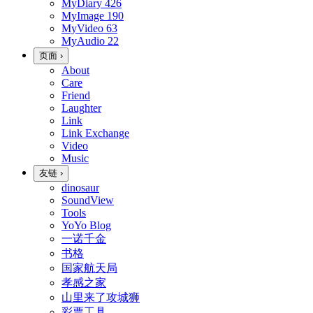
MyDiary
426
MyImage
190
MyVideo
63
MyAudio
22
页面
›
About
Care
Friend
Laughter
Link
Link Exchange
Video
Music
友链
›
dinosaur
SoundView
Tools
YoYo Blog
一诺千金
书格
国家航天局
孝感之家
山里来了攻城狮
彩票工具