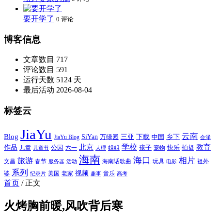
要开学了
0 评论
博客信息
文章数目
717
评论数目
591
运行天数
5124 天
最后活动
2026-08-04
标签云
JiaYu
云南
Blog
SiYan
三亚
下载
中国
乡下
万绿园
JiaYu Blog
会泽
北京
学校
作品
教育
孩子
快乐
拍摄
公园
姐姐
宠物
儿童
六一
儿童节
大理
海南
海口
相片
旅游
文昌
春节
海南话歌曲
玩具
祖外
服务器
活动
电影
系列
视频
老家
婆
美国
音乐
纪录片
趣事
高考
首页
/
正文
火烤胸前暖,风吹背后寒