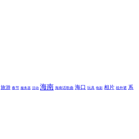
海南
海口
相片
系
旅游
春节
海南话歌曲
玩具
祖外婆
服务器
活动
电影