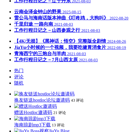
工作行程日记之－辽宁丹东
2021-08-03
云南会泽金钟山的野果
2025-08-15
雷公马与海南话版本神曲《叮咚鸡，大狗叫》
2022-08-20
千里归途 一路向南
2021-08-03
工作行程日记之－山西参观之行
2021-08-03
【4K|无损】《黑神话：悟空》完整版全剧情
2024-08-26
JiaYu小时候的一个视频，我要吃健胃消食片
2022-08-19
青海西宁的三炮台与羊肉
2021-08-03
工作行程日记之－7月山西太原
2021-08-03
热门
评论
随机
换友链送hostloc论坛邀请码
43 评论
赠送Hostloc邀请码
21 评论
海南琼剧mp3下载
13 评论