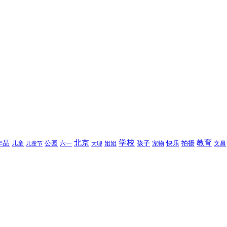
北京
学校
作品
教育
孩子
快乐
拍摄
公园
姐姐
宠物
文昌
儿童
六一
儿童节
大理