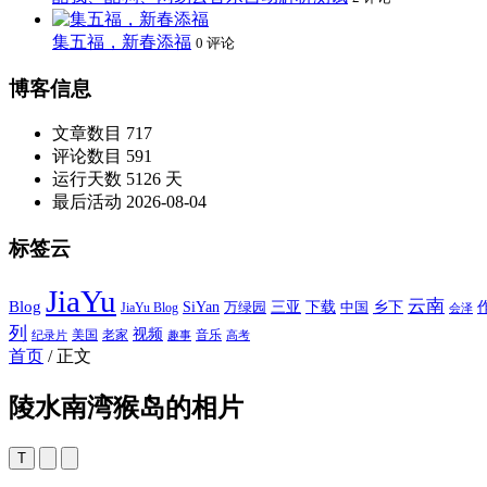
集五福，新春添福
0 评论
博客信息
文章数目
717
评论数目
591
运行天数
5126 天
最后活动
2026-08-04
标签云
JiaYu
云南
Blog
SiYan
三亚
下载
中国
乡下
万绿园
JiaYu Blog
会泽
列
视频
老家
美国
音乐
纪录片
趣事
高考
首页
/
正文
陵水南湾猴岛的相片
T