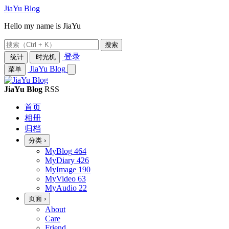
JiaYu Blog
Hello my name is JiaYu
搜索
登录
统计
时光机
JiaYu Blog
菜单
JiaYu Blog
RSS
首页
相册
归档
分类
›
MyBlog
464
MyDiary
426
MyImage
190
MyVideo
63
MyAudio
22
页面
›
About
Care
Friend