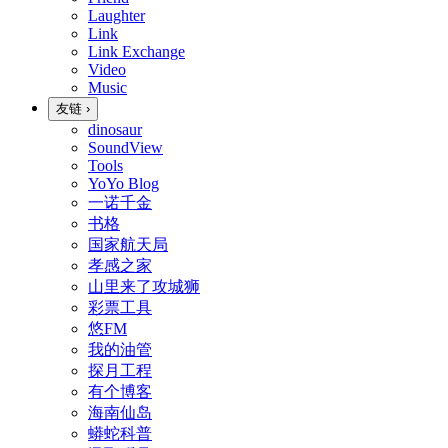
Laughter
Link
Link Exchange
Video
Music
友链
›
dinosaur
SoundView
Tools
YoYo Blog
一诺千金
书格
国家航天局
孝感之家
山里来了攻城狮
彩票工具
悠FM
我的油管
探月工程
有个博客
海南仙岛
蟒蛇科普