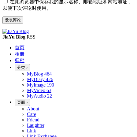
在此浏览器中保存我的显示名称、邮箱地址和网站地址，
以便下次评论时使用。
JiaYu Blog
RSS
首页
相册
归档
分类
›
MyBlog
464
MyDiary
426
MyImage
190
MyVideo
63
MyAudio
22
页面
›
About
Care
Friend
Laughter
Link
Link Exchange