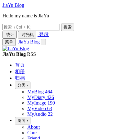
JiaYu Blog
Hello my name is JiaYu
搜索
登录
统计
时光机
JiaYu Blog
菜单
JiaYu Blog
RSS
首页
相册
归档
分类
›
MyBlog
464
MyDiary
426
MyImage
190
MyVideo
63
MyAudio
22
页面
›
About
Care
Friend