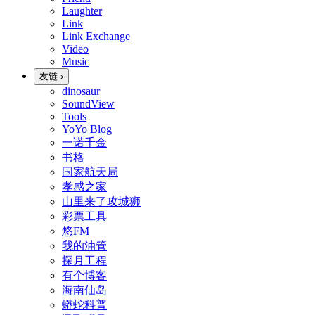
Laughter
Link
Link Exchange
Video
Music
友链
›
dinosaur
SoundView
Tools
YoYo Blog
一诺千金
书格
国家航天局
孝感之家
山里来了攻城狮
彩票工具
悠FM
我的油管
探月工程
有个博客
海南仙岛
蟒蛇科普