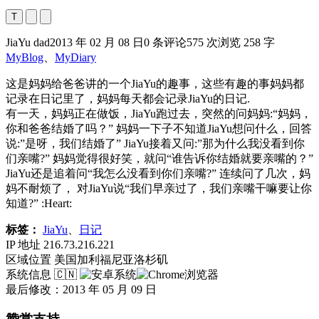
T
JiaYu dad
2013 年 02 月 08 日
0 条评论
575 次浏览
258 字
MyBlog
、
MyDiary
这是妈妈给爸爸讲的一个JiaYu的趣事，这些有趣的事妈妈都
记录在日记里了，妈妈每天都会记录JiaYu的日记.
有一天，妈妈正在做饭，JiaYu跑过去，突然的问妈妈:“妈妈，
你和爸爸结婚了吗？” 妈妈一下子不知道JiaYu想问什么，回答
说:”是呀，我们结婚了” JiaYu接着又问:”那为什么我没看到你
们亲嘴?” 妈妈觉得很好笑，就问“谁告诉你结婚就要亲嘴的？”
JiaYu还是追着问“我怎么没看到你们亲嘴?” 连续问了几次，妈
妈不耐烦了， 对JiaYu说“我们早亲过了，我们亲嘴干嘛要让你
知道?” :Heart:
标签：
JiaYu
、
日记
IP 地址
216.73.216.221
区域位置
美国加利福尼亚洛杉矶
系统信息
🇨🇳
最后修改：2013 年 05 月 09 日