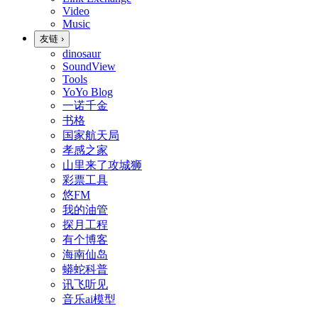
Video
Music
友链
›
dinosaur
SoundView
Tools
YoYo Blog
一诺千金
书格
国家航天局
孝感之家
山里来了攻城狮
彩票工具
悠FM
我的油管
探月工程
有个博客
海南仙岛
蟒蛇科普
讯飞听见
音乐ai模型