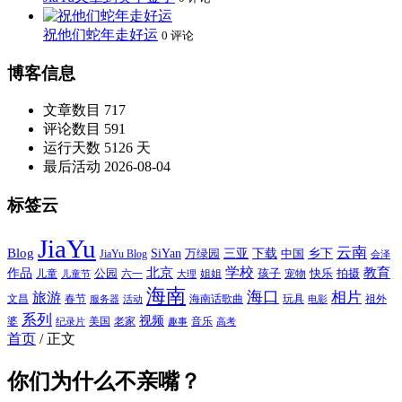
祝他们蛇年走好运
0 评论
博客信息
文章数目
717
评论数目
591
运行天数
5126 天
最后活动
2026-08-04
标签云
JiaYu
云南
Blog
SiYan
三亚
下载
中国
乡下
万绿园
JiaYu Blog
会泽
北京
学校
作品
教育
孩子
快乐
拍摄
公园
姐姐
宠物
儿童
六一
儿童节
大理
海南
海口
相片
旅游
文昌
春节
海南话歌曲
玩具
祖外
服务器
活动
电影
系列
视频
老家
婆
美国
音乐
纪录片
趣事
高考
首页
/
正文
你们为什么不亲嘴？