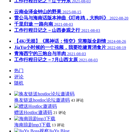
工作行程日记之－辽宁丹东
2021-08-03
云南会泽金钟山的野果
2025-08-15
雷公马与海南话版本神曲《叮咚鸡，大狗叫》
2022-08-20
千里归途 一路向南
2021-08-03
工作行程日记之－山西参观之行
2021-08-03
【4K|无损】《黑神话：悟空》完整版全剧情
2024-08-26
JiaYu小时候的一个视频，我要吃健胃消食片
2022-08-19
青海西宁的三炮台与羊肉
2021-08-03
工作行程日记之－7月山西太原
2021-08-03
热门
评论
随机
换友链送hostloc论坛邀请码
43 评论
赠送Hostloc邀请码
21 评论
海南琼剧mp3下载
13 评论