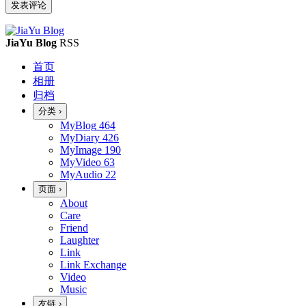
JiaYu Blog
RSS
首页
相册
归档
分类
›
MyBlog
464
MyDiary
426
MyImage
190
MyVideo
63
MyAudio
22
页面
›
About
Care
Friend
Laughter
Link
Link Exchange
Video
Music
友链
›