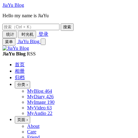
JiaYu Blog
Hello my name is JiaYu
搜索
登录
统计
时光机
JiaYu Blog
菜单
JiaYu Blog
RSS
首页
相册
归档
分类
›
MyBlog
464
MyDiary
426
MyImage
190
MyVideo
63
MyAudio
22
页面
›
About
Care
Friend