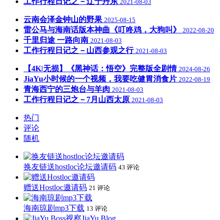
工作行程日记之－辽宁丹东
2021-08-03
云南会泽金钟山的野果
2025-08-15
雷公马与海南话版本神曲《叮咚鸡，大狗叫》
2022-08-20
千里归途 一路向南
2021-08-03
工作行程日记之－山西参观之行
2021-08-03
【4K|无损】《黑神话：悟空》完整版全剧情
2024-08-26
JiaYu小时候的一个视频，我要吃健胃消食片
2022-08-19
青海西宁的三炮台与羊肉
2021-08-03
工作行程日记之－7月山西太原
2021-08-03
热门
评论
随机
换友链送hostloc论坛邀请码
43 评论
赠送Hostloc邀请码
21 评论
海南琼剧mp3下载
13 评论