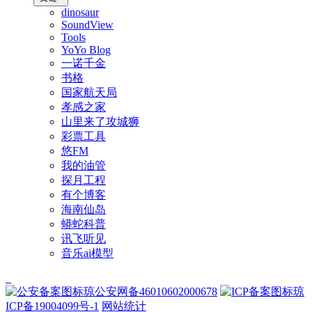
dinosaur
SoundView
Tools
YoYo Blog
一诺千金
书格
国家航天局
孝感之家
山里来了攻城狮
彩票工具
悠FM
我的油管
探月工程
有个博客
海南仙岛
蟒蛇科普
讯飞听见
音乐ai模型
琼公安网备46010602000678
琼
ICP备19004099号-1
网站统计