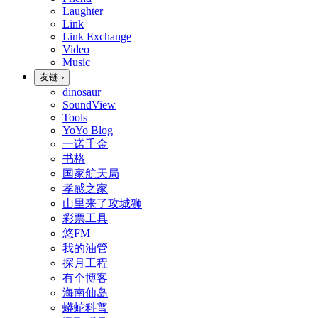
Laughter
Link
Link Exchange
Video
Music
友链
›
dinosaur
SoundView
Tools
YoYo Blog
一诺千金
书格
国家航天局
孝感之家
山里来了攻城狮
彩票工具
悠FM
我的油管
探月工程
有个博客
海南仙岛
蟒蛇科普