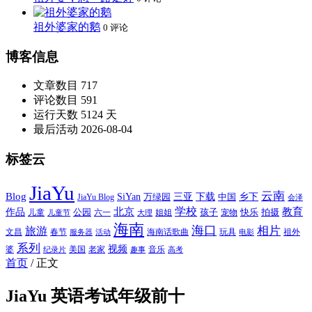
祖外婆家的鹅
0 评论
博客信息
文章数目
717
评论数目
591
运行天数
5124 天
最后活动
2026-08-04
标签云
JiaYu
云南
Blog
SiYan
三亚
下载
中国
乡下
万绿园
JiaYu Blog
会泽
北京
学校
作品
教育
孩子
快乐
拍摄
公园
姐姐
宠物
儿童
六一
儿童节
大理
海南
海口
相片
旅游
文昌
春节
海南话歌曲
玩具
祖外
服务器
活动
电影
系列
视频
老家
婆
美国
音乐
纪录片
趣事
高考
首页
/
正文
JiaYu 英语考试年级前十