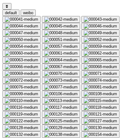
⏬
default
weibo