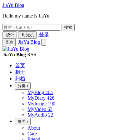
JiaYu Blog
Hello my name is JiaYu
搜索
登录
统计
时光机
JiaYu Blog
菜单
JiaYu Blog
RSS
首页
相册
归档
分类
›
MyBlog
464
MyDiary
426
MyImage
190
MyVideo
63
MyAudio
22
页面
›
About
Care
Friend