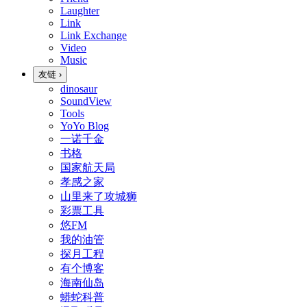
Laughter
Link
Link Exchange
Video
Music
友链
›
dinosaur
SoundView
Tools
YoYo Blog
一诺千金
书格
国家航天局
孝感之家
山里来了攻城狮
彩票工具
悠FM
我的油管
探月工程
有个博客
海南仙岛
蟒蛇科普