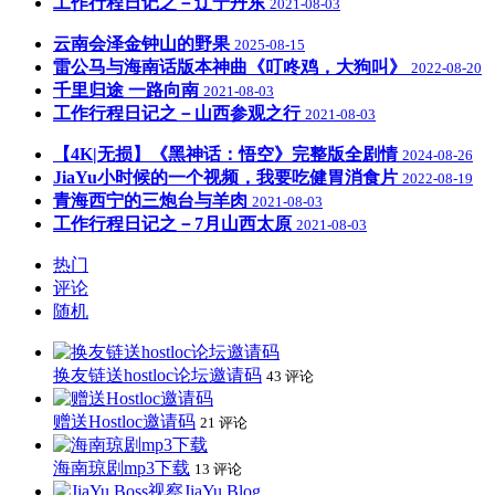
工作行程日记之－辽宁丹东
2021-08-03
云南会泽金钟山的野果
2025-08-15
雷公马与海南话版本神曲《叮咚鸡，大狗叫》
2022-08-20
千里归途 一路向南
2021-08-03
工作行程日记之－山西参观之行
2021-08-03
【4K|无损】《黑神话：悟空》完整版全剧情
2024-08-26
JiaYu小时候的一个视频，我要吃健胃消食片
2022-08-19
青海西宁的三炮台与羊肉
2021-08-03
工作行程日记之－7月山西太原
2021-08-03
热门
评论
随机
换友链送hostloc论坛邀请码
43 评论
赠送Hostloc邀请码
21 评论
海南琼剧mp3下载
13 评论