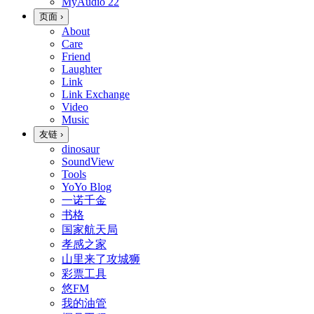
MyAudio
22
页面
›
About
Care
Friend
Laughter
Link
Link Exchange
Video
Music
友链
›
dinosaur
SoundView
Tools
YoYo Blog
一诺千金
书格
国家航天局
孝感之家
山里来了攻城狮
彩票工具
悠FM
我的油管