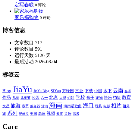
定写春联
0 评论
家乐福购物
0 评论
博客信息
文章数目
717
评论数目
591
运行天数
5126 天
最后活动
2026-08-04
标签云
JiaYu
云南
Blog
SiYan
三亚
下载
中国
乡下
万绿园
JiaYu Blog
会泽
北京
学校
作品
教育
孩子
快乐
拍摄
公园
姐姐
宠物
儿童
六一
儿童节
大理
海南
海口
相片
旅游
文昌
春节
海南话歌曲
玩具
祖外
服务器
活动
电影
系列
视频
老家
婆
美国
音乐
纪录片
趣事
高考
Care