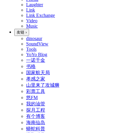
Laughter
Link
Link Exchange
Video
Music
友链
›
dinosaur
SoundView
Tools
YoYo Blog
一诺千金
书格
国家航天局
孝感之家
山里来了攻城狮
彩票工具
悠FM
我的油管
探月工程
有个博客
海南仙岛
蟒蛇科普