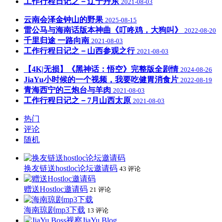
工作行程日记之－辽宁丹东
2021-08-03
云南会泽金钟山的野果
2025-08-15
雷公马与海南话版本神曲《叮咚鸡，大狗叫》
2022-08-20
千里归途 一路向南
2021-08-03
工作行程日记之－山西参观之行
2021-08-03
【4K|无损】《黑神话：悟空》完整版全剧情
2024-08-26
JiaYu小时候的一个视频，我要吃健胃消食片
2022-08-19
青海西宁的三炮台与羊肉
2021-08-03
工作行程日记之－7月山西太原
2021-08-03
热门
评论
随机
换友链送hostloc论坛邀请码
43 评论
赠送Hostloc邀请码
21 评论
海南琼剧mp3下载
13 评论