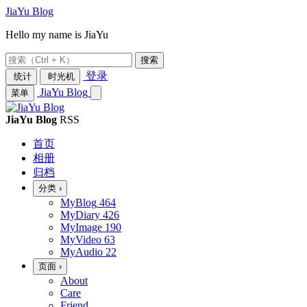
JiaYu Blog
Hello my name is JiaYu
搜索
登录
统计
时光机
JiaYu Blog
菜单
JiaYu Blog
RSS
首页
相册
归档
分类
›
MyBlog
464
MyDiary
426
MyImage
190
MyVideo
63
MyAudio
22
页面
›
About
Care
Friend