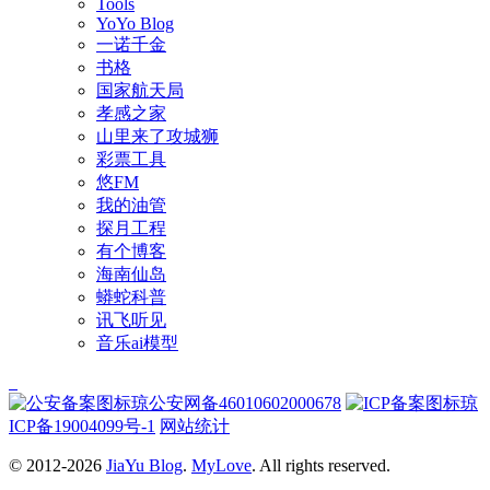
Tools
YoYo Blog
一诺千金
书格
国家航天局
孝感之家
山里来了攻城狮
彩票工具
悠FM
我的油管
探月工程
有个博客
海南仙岛
蟒蛇科普
讯飞听见
音乐ai模型
琼公安网备46010602000678
琼
ICP备19004099号-1
网站统计
© 2012-2026
JiaYu Blog
.
MyLove
. All rights reserved.