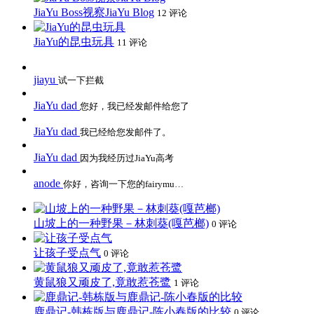
JiaYu Boss视察JiaYu Blog
12 评论
JiaYu的昆虫玩具
11 评论
jiayu
试一下拦截
JiaYu dad
您好，我已经发邮件给您了
JiaYu dad
我已经给您发邮件了。
JiaYu dad
因为我经历过JiaYu高考
anode
你好，咨询一下您的fairymu…
山坡上的一种野果－林刺葵(嘎芭榔)
0 评论
让孩子受点气
0 评论
黄鼠狼又顽皮了,竟敢惹苍鹭
1 评论
鹿鼎记-韩栋版与鹿鼎记-陈小春版的比较
0 评论