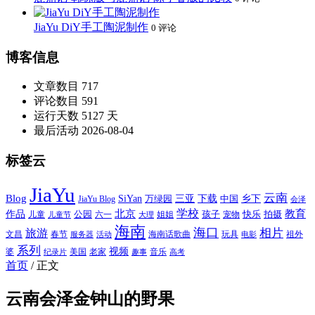
JiaYu DiY手工陶泥制作
0 评论
博客信息
文章数目
717
评论数目
591
运行天数
5127 天
最后活动
2026-08-04
标签云
JiaYu
云南
Blog
SiYan
三亚
下载
中国
乡下
万绿园
JiaYu Blog
会泽
北京
学校
作品
教育
孩子
快乐
拍摄
公园
姐姐
宠物
儿童
六一
儿童节
大理
海南
海口
相片
旅游
文昌
春节
海南话歌曲
玩具
祖外
服务器
活动
电影
系列
视频
老家
婆
美国
音乐
纪录片
趣事
高考
首页
/
正文
云南会泽金钟山的野果