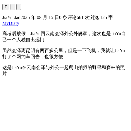
T
JiaYu dad
2025 年 08 月 15 日
0 条评论
661 次浏览
125 字
MyDiary
高考后放假，JiaYu回云南会泽外公外婆家，这次也是JiaYu自
己一个人独自出远门
虽然会泽离昆明有两百多公里，但是一下飞机，我就让JiaYu
打了个网约车回去，也很方便
这是JiaYu在云南会泽与外公一起爬山拍摄的野果和森林的照
片