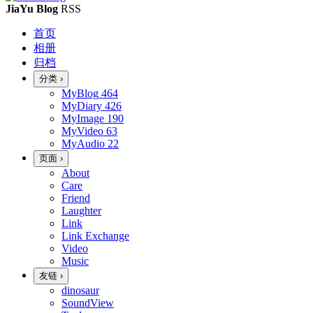
JiaYu Blog
RSS
首页
相册
归档
分类
›
MyBlog
464
MyDiary
426
MyImage
190
MyVideo
63
MyAudio
22
页面
›
About
Care
Friend
Laughter
Link
Link Exchange
Video
Music
友链
›
dinosaur
SoundView