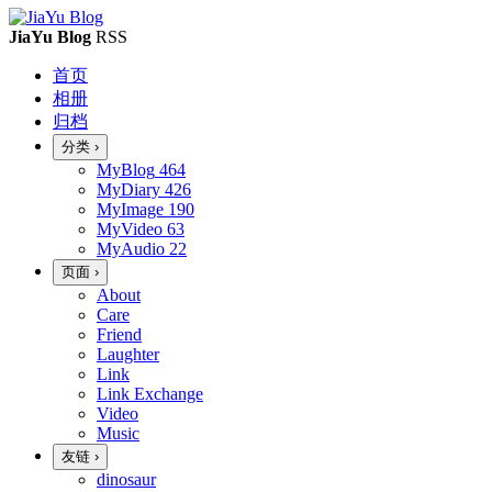
JiaYu Blog
RSS
首页
相册
归档
分类
›
MyBlog
464
MyDiary
426
MyImage
190
MyVideo
63
MyAudio
22
页面
›
About
Care
Friend
Laughter
Link
Link Exchange
Video
Music
友链
›
dinosaur