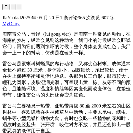
T
JiaYu dad
2025 年 05 月 20 日
1 条评论
965 次浏览
607 字
MyDiary
海南雷公马，音译（lui gong vier）是海南一种常见的动物，在
海南的乡村，经常会见到这种动物，我们小的时候经常会吓唬
它们，因为它们遇到惊吓的时候，整个身体会变成红色，头部
会一上一下的抖动，仿佛是在磕头一样。
雷公马是鬣蜥科树蜥属的爬行动物，又称变色树蜥。成体通常
全长不超过 30 厘米，身体瘦小，四肢细长，尾巴较长，便于
在树上保持平衡和灵活地跳跃。头部为长三角形，眼睛较大，
瞳孔为圆形，皮肤湿润光滑，可呈现出黄、棕、灰等不同的颜
色，且能随环境、温度和情绪等因素变化而改变体色，在繁殖
季节，雄性雷公马的头部还会变为红色。
雷公马主要栖息于热带、亚热带海拔 80 至 2000 米左右的山区
树林中，喜欢隐蔽在树林或草丛中活动，主要以昆虫、蠕虫、
蜗牛等小型无脊椎动物为食，有时也会吃一些植物的花和叶，
遇敌时会竖起头，张开嘴，咬住对方不放，并且还会排出一股
带恶臭的液体用于自卫。