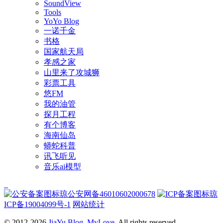
SoundView
Tools
YoYo Blog
一诺千金
书格
国家航天局
孝感之家
山里来了攻城狮
彩票工具
悠FM
我的油管
探月工程
有个博客
海南仙岛
蟒蛇科普
讯飞听见
音乐ai模型
琼公安网备46010602000678
琼
ICP备19004099号-1
网站统计
© 2012-2026
JiaYu Blog
.
MyLove
. All rights reserved.