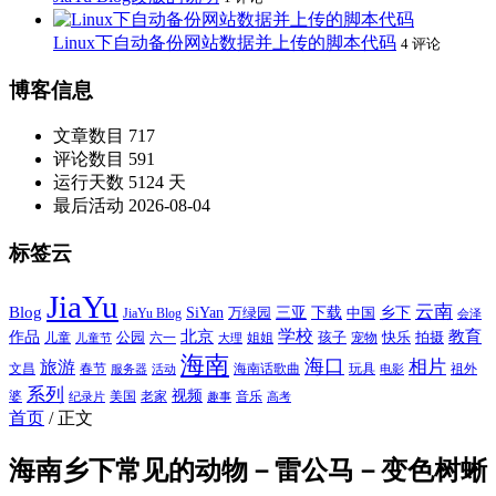
Linux下自动备份网站数据并上传的脚本代码
4 评论
博客信息
文章数目
717
评论数目
591
运行天数
5124 天
最后活动
2026-08-04
标签云
JiaYu
云南
Blog
SiYan
三亚
下载
中国
乡下
万绿园
JiaYu Blog
会泽
北京
学校
作品
教育
孩子
快乐
拍摄
公园
姐姐
宠物
儿童
六一
儿童节
大理
海南
海口
相片
旅游
文昌
春节
海南话歌曲
玩具
祖外
服务器
活动
电影
系列
视频
老家
婆
美国
音乐
纪录片
趣事
高考
首页
/
正文
海南乡下常见的动物－雷公马－变色树蜥