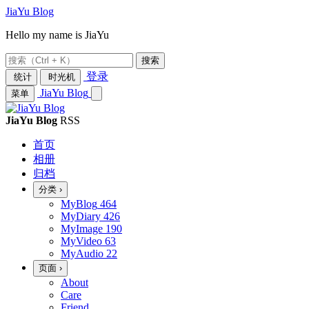
JiaYu Blog
Hello my name is JiaYu
搜索
登录
统计
时光机
JiaYu Blog
菜单
JiaYu Blog
RSS
首页
相册
归档
分类
›
MyBlog
464
MyDiary
426
MyImage
190
MyVideo
63
MyAudio
22
页面
›
About
Care
Friend