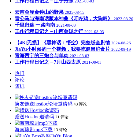
工作行程日记之－辽宁丹东
2021-08-03
云南会泽金钟山的野果
2025-08-15
雷公马与海南话版本神曲《叮咚鸡，大狗叫》
2022-08-20
千里归途 一路向南
2021-08-03
工作行程日记之－山西参观之行
2021-08-03
【4K|无损】《黑神话：悟空》完整版全剧情
2024-08-26
JiaYu小时候的一个视频，我要吃健胃消食片
2022-08-19
青海西宁的三炮台与羊肉
2021-08-03
工作行程日记之－7月山西太原
2021-08-03
热门
评论
随机
换友链送hostloc论坛邀请码
43 评论
赠送Hostloc邀请码
21 评论
海南琼剧mp3下载
13 评论