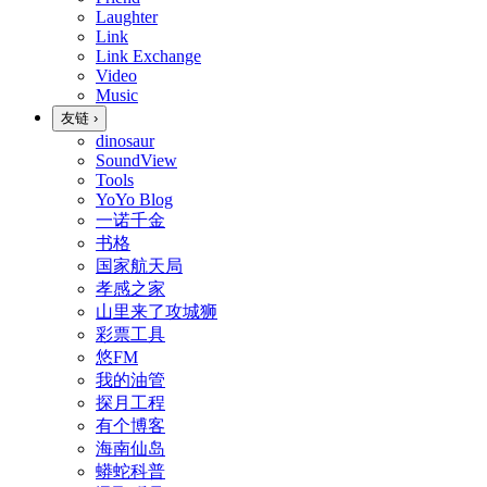
Laughter
Link
Link Exchange
Video
Music
友链
›
dinosaur
SoundView
Tools
YoYo Blog
一诺千金
书格
国家航天局
孝感之家
山里来了攻城狮
彩票工具
悠FM
我的油管
探月工程
有个博客
海南仙岛
蟒蛇科普