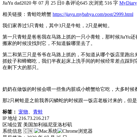
JiaYu dad
2020 年 07 月 25 日
0 条评论
645 次浏览
516 字
MyDiary
相关链接：青蛙吃螃蟹
https://jiayu.mybabya.com/post/2999.html
我们家养过5只青蛙，其中3只是牛蛙，2只是树蛙。
第一只青蛙是爸爸我在马路上抓的一只小青蛙，那时候JiaY
搬家的时候没找到它，不知道躲哪里去了。
第二和第三只是爷爷在马路上抓的，不知道从哪个饭店里跑出来
抓蚊子和蟑螂吃，我们半夜起床上洗手间的时候经常差点踩到
在剩下大的那只。
奶奶在做饭的时候会喂一些鱼内脏或小螃蟹给它吃，大多时候
那2只树蛙是之前我养闪鳞蛇的时候跟一饭店老板讨来的，但是
标签：
宠物
、
青蛙
IP 地址
216.73.216.217
区域位置
美国加利福尼亚洛杉矶
系统信息
🇨🇳