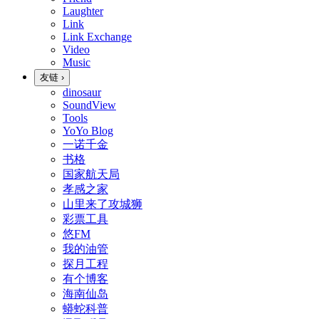
Laughter
Link
Link Exchange
Video
Music
友链
›
dinosaur
SoundView
Tools
YoYo Blog
一诺千金
书格
国家航天局
孝感之家
山里来了攻城狮
彩票工具
悠FM
我的油管
探月工程
有个博客
海南仙岛
蟒蛇科普