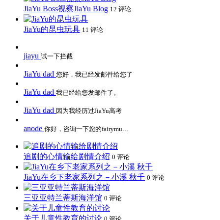
JiaYu Boss视察JiaYu Blog
12 评论
JiaYu的昆虫玩具
11 评论
jiayu
试一下拦截
JiaYu dad
您好，我已经发邮件给您了
JiaYu dad
我已经给您发邮件了。
JiaYu dad
因为我经历过JiaYu高考
anode
你好，咨询一下您的fairymu…
追剧的心情输给剧情介绍
0 评论
JiaYu在乡下老家系列之－小溪 秋千
0 评论
三亚亚特兰蒂斯海洋馆
0 评论
关于儿童性教育的讨论
0 评论