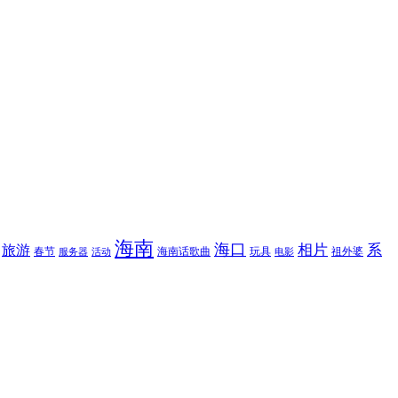
海南
海口
相片
系
旅游
春节
海南话歌曲
玩具
祖外婆
服务器
活动
电影