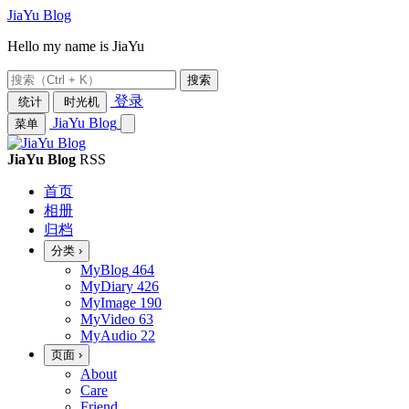
JiaYu Blog
Hello my name is JiaYu
搜索
登录
统计
时光机
JiaYu Blog
菜单
JiaYu Blog
RSS
首页
相册
归档
分类
›
MyBlog
464
MyDiary
426
MyImage
190
MyVideo
63
MyAudio
22
页面
›
About
Care
Friend