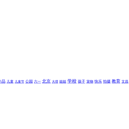
北京
学校
作品
教育
孩子
快乐
拍摄
公园
姐姐
宠物
文昌
儿童
六一
儿童节
大理