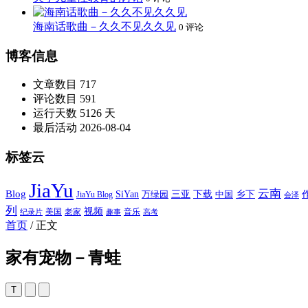
海南话歌曲－久久不见久久见
0 评论
博客信息
文章数目
717
评论数目
591
运行天数
5126 天
最后活动
2026-08-04
标签云
JiaYu
云南
Blog
SiYan
三亚
下载
中国
乡下
万绿园
JiaYu Blog
会泽
列
视频
老家
美国
音乐
纪录片
趣事
高考
首页
/
正文
家有宠物－青蛙
T