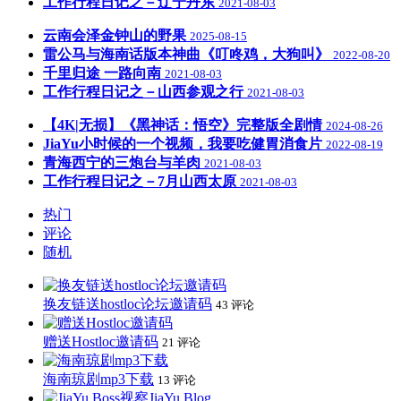
工作行程日记之－辽宁丹东
2021-08-03
云南会泽金钟山的野果
2025-08-15
雷公马与海南话版本神曲《叮咚鸡，大狗叫》
2022-08-20
千里归途 一路向南
2021-08-03
工作行程日记之－山西参观之行
2021-08-03
【4K|无损】《黑神话：悟空》完整版全剧情
2024-08-26
JiaYu小时候的一个视频，我要吃健胃消食片
2022-08-19
青海西宁的三炮台与羊肉
2021-08-03
工作行程日记之－7月山西太原
2021-08-03
热门
评论
随机
换友链送hostloc论坛邀请码
43 评论
赠送Hostloc邀请码
21 评论
海南琼剧mp3下载
13 评论