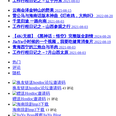
工作行程日记之－辽宁丹东
2021-08-03
云南会泽金钟山的野果
2025-08-15
雷公马与海南话版本神曲《叮咚鸡，大狗叫》
2022-08-20
千里归途 一路向南
2021-08-03
工作行程日记之－山西参观之行
2021-08-03
【4K|无损】《黑神话：悟空》完整版全剧情
2024-08-26
JiaYu小时候的一个视频，我要吃健胃消食片
2022-08-19
青海西宁的三炮台与羊肉
2021-08-03
工作行程日记之－7月山西太原
2021-08-03
热门
评论
随机
换友链送hostloc论坛邀请码
43 评论
赠送Hostloc邀请码
21 评论
海南琼剧mp3下载
13 评论