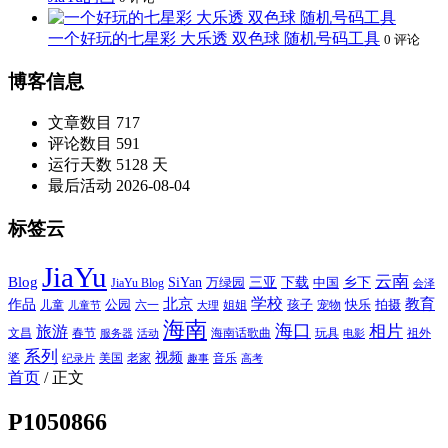
一个好玩的七星彩 大乐透 双色球 随机号码工具
0 评论
博客信息
文章数目
717
评论数目
591
运行天数
5128 天
最后活动
2026-08-04
标签云
JiaYu
云南
Blog
SiYan
三亚
下载
中国
乡下
万绿园
JiaYu Blog
会泽
北京
学校
作品
教育
孩子
快乐
拍摄
公园
姐姐
宠物
儿童
六一
儿童节
大理
海南
海口
相片
旅游
文昌
春节
海南话歌曲
玩具
祖外
服务器
活动
电影
系列
视频
老家
婆
美国
音乐
纪录片
趣事
高考
首页
/
正文
P1050866