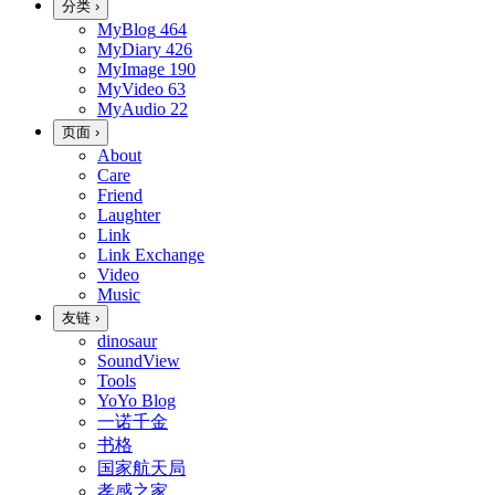
分类
›
MyBlog
464
MyDiary
426
MyImage
190
MyVideo
63
MyAudio
22
页面
›
About
Care
Friend
Laughter
Link
Link Exchange
Video
Music
友链
›
dinosaur
SoundView
Tools
YoYo Blog
一诺千金
书格
国家航天局
孝感之家