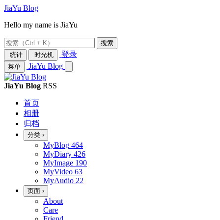
JiaYu Blog
Hello my name is JiaYu
搜索
登录
统计
时光机
JiaYu Blog
菜单
JiaYu Blog
RSS
首页
相册
归档
分类
›
MyBlog
464
MyDiary
426
MyImage
190
MyVideo
63
MyAudio
22
页面
›
About
Care
Friend