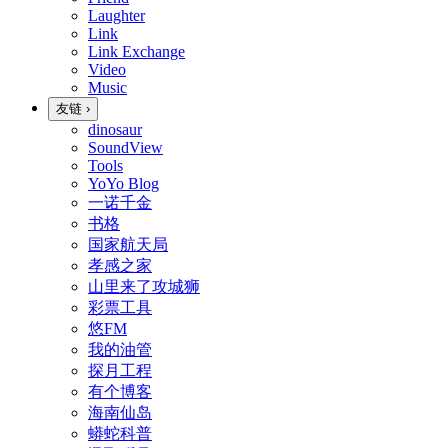
Laughter
Link
Link Exchange
Video
Music
友链
›
dinosaur
SoundView
Tools
YoYo Blog
一诺千金
书格
国家航天局
孝感之家
山里来了攻城狮
彩票工具
悠FM
我的油管
探月工程
有个博客
海南仙岛
蟒蛇科普