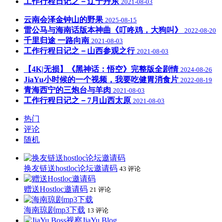
工作行程日记之－辽宁丹东
2021-08-03
云南会泽金钟山的野果
2025-08-15
雷公马与海南话版本神曲《叮咚鸡，大狗叫》
2022-08-20
千里归途 一路向南
2021-08-03
工作行程日记之－山西参观之行
2021-08-03
【4K|无损】《黑神话：悟空》完整版全剧情
2024-08-26
JiaYu小时候的一个视频，我要吃健胃消食片
2022-08-19
青海西宁的三炮台与羊肉
2021-08-03
工作行程日记之－7月山西太原
2021-08-03
热门
评论
随机
换友链送hostloc论坛邀请码
43 评论
赠送Hostloc邀请码
21 评论
海南琼剧mp3下载
13 评论