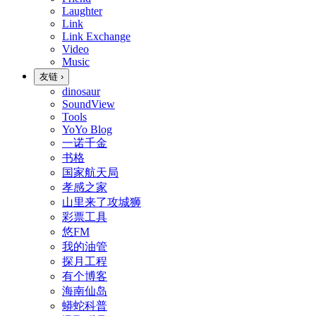
Laughter
Link
Link Exchange
Video
Music
友链
›
dinosaur
SoundView
Tools
YoYo Blog
一诺千金
书格
国家航天局
孝感之家
山里来了攻城狮
彩票工具
悠FM
我的油管
探月工程
有个博客
海南仙岛
蟒蛇科普