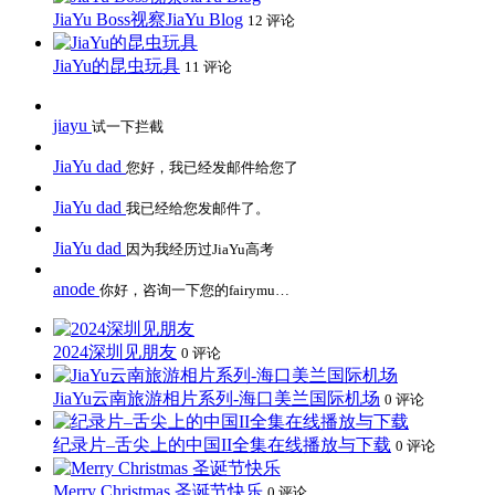
JiaYu Boss视察JiaYu Blog
12 评论
JiaYu的昆虫玩具
11 评论
jiayu
试一下拦截
JiaYu dad
您好，我已经发邮件给您了
JiaYu dad
我已经给您发邮件了。
JiaYu dad
因为我经历过JiaYu高考
anode
你好，咨询一下您的fairymu…
2024深圳见朋友
0 评论
JiaYu云南旅游相片系列-海口美兰国际机场
0 评论
纪录片–舌尖上的中国II全集在线播放与下载
0 评论
Merry Christmas 圣诞节快乐
0 评论