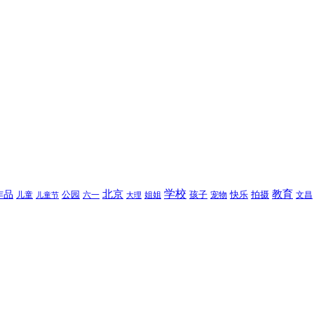
北京
学校
作品
教育
孩子
快乐
拍摄
公园
姐姐
宠物
文昌
儿童
六一
儿童节
大理