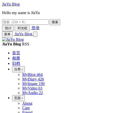
JiaYu Blog
Hello my name is JiaYu
搜索
登录
统计
时光机
JiaYu Blog
菜单
JiaYu Blog
RSS
首页
相册
归档
分类
›
MyBlog
464
MyDiary
426
MyImage
190
MyVideo
63
MyAudio
22
页面
›
About
Care
Friend