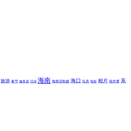
海南
海口
相片
系
旅游
春节
海南话歌曲
玩具
祖外婆
服务器
活动
电影