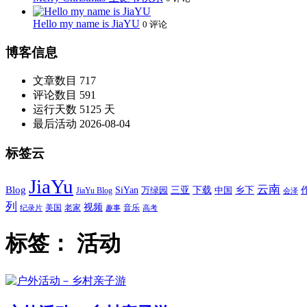
Hello my name is JiaYU
0 评论
博客信息
文章数目
717
评论数目
591
运行天数
5125 天
最后活动
2026-08-04
标签云
JiaYu
云南
Blog
SiYan
三亚
下载
中国
乡下
万绿园
JiaYu Blog
会泽
列
视频
老家
美国
音乐
纪录片
趣事
高考
标签：
活动