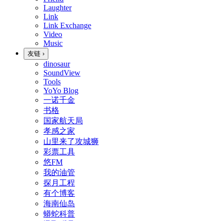
Laughter
Link
Link Exchange
Video
Music
友链
›
dinosaur
SoundView
Tools
YoYo Blog
一诺千金
书格
国家航天局
孝感之家
山里来了攻城狮
彩票工具
悠FM
我的油管
探月工程
有个博客
海南仙岛
蟒蛇科普