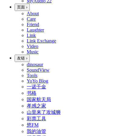
MyAudio
22
页面
›
About
Care
Friend
Laughter
Link
Link Exchange
Video
Music
友链
›
dinosaur
SoundView
Tools
YoYo Blog
一诺千金
书格
国家航天局
孝感之家
山里来了攻城狮
彩票工具
悠FM
我的油管