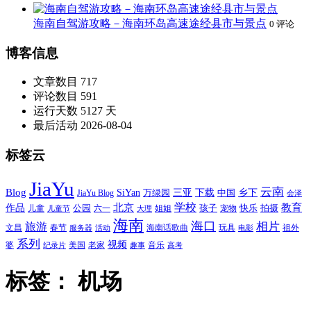
海南自驾游攻略－海南环岛高速途经县市与景点
0 评论
博客信息
文章数目
717
评论数目
591
运行天数
5127 天
最后活动
2026-08-04
标签云
JiaYu
云南
Blog
SiYan
三亚
下载
中国
乡下
万绿园
JiaYu Blog
会泽
北京
学校
作品
教育
孩子
快乐
拍摄
公园
姐姐
宠物
儿童
六一
儿童节
大理
海南
海口
相片
旅游
文昌
春节
海南话歌曲
玩具
祖外
服务器
活动
电影
系列
视频
老家
婆
美国
音乐
纪录片
趣事
高考
标签：
机场