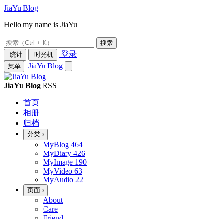
JiaYu Blog
Hello my name is JiaYu
搜索
登录
统计
时光机
JiaYu Blog
菜单
JiaYu Blog
RSS
首页
相册
归档
分类
›
MyBlog
464
MyDiary
426
MyImage
190
MyVideo
63
MyAudio
22
页面
›
About
Care
Friend