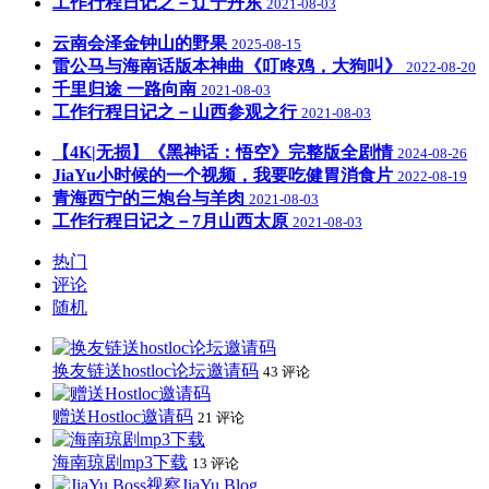
工作行程日记之－辽宁丹东
2021-08-03
云南会泽金钟山的野果
2025-08-15
雷公马与海南话版本神曲《叮咚鸡，大狗叫》
2022-08-20
千里归途 一路向南
2021-08-03
工作行程日记之－山西参观之行
2021-08-03
【4K|无损】《黑神话：悟空》完整版全剧情
2024-08-26
JiaYu小时候的一个视频，我要吃健胃消食片
2022-08-19
青海西宁的三炮台与羊肉
2021-08-03
工作行程日记之－7月山西太原
2021-08-03
热门
评论
随机
换友链送hostloc论坛邀请码
43 评论
赠送Hostloc邀请码
21 评论
海南琼剧mp3下载
13 评论