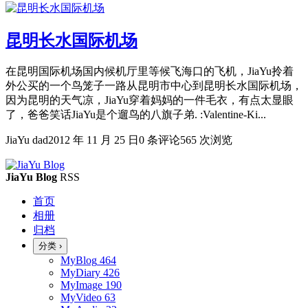
昆明长水国际机场
在昆明国际机场国内候机厅里等候飞海口的飞机，JiaYu拎着
外公买的一个鸟笼子一路从昆明市中心到昆明长水国际机场，
因为昆明的天气凉，JiaYu穿着妈妈的一件毛衣，有点太显眼
了，爸爸笑话JiaYu是个遛鸟的八旗子弟. :Valentine-Ki...
JiaYu dad
2012 年 11 月 25 日
0 条评论
565 次浏览
JiaYu Blog
RSS
首页
相册
归档
分类
›
MyBlog
464
MyDiary
426
MyImage
190
MyVideo
63