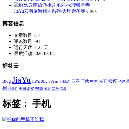
JiaYu云南旅游相片系列-大理崇圣寺
0 评论
博客信息
文章数目
717
评论数目
591
运行天数
5125 天
最后活动
2026-08-04
标签云
JiaYu
云南
Blog
SiYan
三亚
下载
中国
乡下
万绿园
JiaYu Blog
会泽
列
视频
老家
美国
音乐
纪录片
趣事
高考
标签：
手机