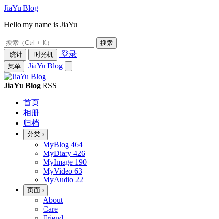
JiaYu Blog
Hello my name is JiaYu
搜索
登录
统计
时光机
JiaYu Blog
菜单
JiaYu Blog
RSS
首页
相册
归档
分类
›
MyBlog
464
MyDiary
426
MyImage
190
MyVideo
63
MyAudio
22
页面
›
About
Care
Friend