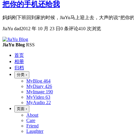
把你的手机还给我
妈妈刚下班回到家的时候，JiaYu马上迎上去，大声的说“把你的
JiaYu dad
2012 年 10 月 23 日
0 条评论
410 次浏览
JiaYu Blog
RSS
首页
相册
归档
分类
›
MyBlog
464
MyDiary
426
MyImage
190
MyVideo
63
MyAudio
22
页面
›
About
Care
Friend
Laughter