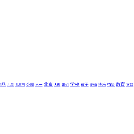
北京
学校
作品
教育
孩子
快乐
拍摄
公园
姐姐
宠物
文昌
儿童
六一
儿童节
大理