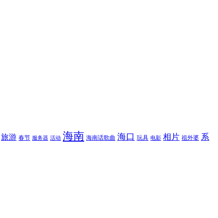
海南
海口
相片
系
旅游
春节
海南话歌曲
玩具
祖外婆
服务器
活动
电影