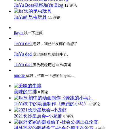
JiaYu Boss视察JiaYu Blog
12 评论
JiaYu的昆虫玩具
11 评论
jiayu
试一下拦截
JiaYu dad
您好，我已经发邮件给您了
JiaYu dad
我已经给您发邮件了。
JiaYu dad
因为我经历过JiaYu高考
anode
你好，咨询一下您的fairymu…
美味的牛排
0 评论
JiaYu初中的动画制作《奔跑的小马》
0 评论
2021长沙星辰会–小龙虾
0 评论
祖外婆家的鵝被偷了-社会公德正在沦丧
0 评论