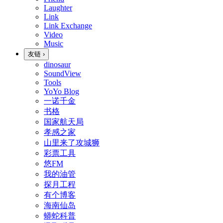
Laughter
Link
Link Exchange
Video
Music
友链
›
dinosaur
SoundView
Tools
YoYo Blog
一诺千金
书格
国家航天局
孝感之家
山里来了攻城狮
彩票工具
悠FM
我的油管
探月工程
有个博客
海南仙岛
蟒蛇科普