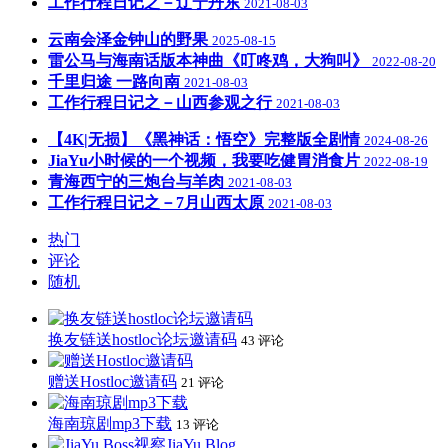
工作行程日记之－辽宁丹东
2021-08-03
云南会泽金钟山的野果
2025-08-15
雷公马与海南话版本神曲《叮咚鸡，大狗叫》
2022-08-20
千里归途 一路向南
2021-08-03
工作行程日记之－山西参观之行
2021-08-03
【4K|无损】《黑神话：悟空》完整版全剧情
2024-08-26
JiaYu小时候的一个视频，我要吃健胃消食片
2022-08-19
青海西宁的三炮台与羊肉
2021-08-03
工作行程日记之－7月山西太原
2021-08-03
热门
评论
随机
换友链送hostloc论坛邀请码
43 评论
赠送Hostloc邀请码
21 评论
海南琼剧mp3下载
13 评论