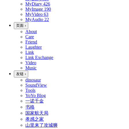
MyDiary
426
MyImage
190
MyVideo
63
MyAudio
22
页面
›
About
Care
Friend
Laughter
Link
Link Exchange
Video
Music
友链
›
dinosaur
SoundView
Tools
YoYo Blog
一诺千金
书格
国家航天局
孝感之家
山里来了攻城狮