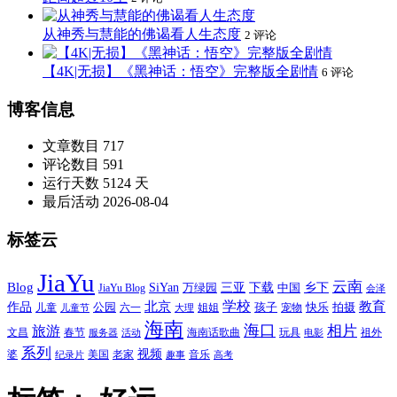
从神秀与慧能的佛谒看人生态度
2 评论
【4K|无损】《黑神话：悟空》完整版全剧情
6 评论
博客信息
文章数目
717
评论数目
591
运行天数
5124 天
最后活动
2026-08-04
标签云
JiaYu
云南
Blog
SiYan
三亚
下载
中国
乡下
万绿园
JiaYu Blog
会泽
北京
学校
作品
教育
孩子
快乐
拍摄
公园
姐姐
宠物
儿童
六一
儿童节
大理
海南
海口
相片
旅游
文昌
春节
海南话歌曲
玩具
祖外
服务器
活动
电影
系列
视频
老家
婆
美国
音乐
纪录片
趣事
高考