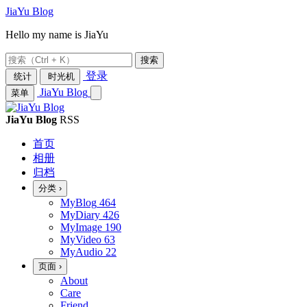
JiaYu Blog
Hello my name is JiaYu
搜索
登录
统计
时光机
JiaYu Blog
菜单
JiaYu Blog
RSS
首页
相册
归档
分类
›
MyBlog
464
MyDiary
426
MyImage
190
MyVideo
63
MyAudio
22
页面
›
About
Care
Friend