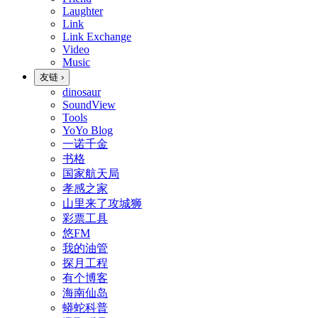
Laughter
Link
Link Exchange
Video
Music
友链
›
dinosaur
SoundView
Tools
YoYo Blog
一诺千金
书格
国家航天局
孝感之家
山里来了攻城狮
彩票工具
悠FM
我的油管
探月工程
有个博客
海南仙岛
蟒蛇科普