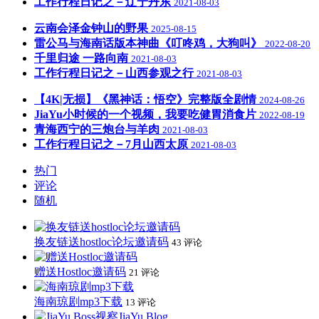
工作行程日记之－辽宁丹东
2021-08-03
云南会泽金钟山的野果
2025-08-15
雷公马与海南话版本神曲《叮咚鸡，大狗叫》
2022-08-20
千里归途 一路向南
2021-08-03
工作行程日记之－山西参观之行
2021-08-03
【4K|无损】《黑神话：悟空》完整版全剧情
2024-08-26
JiaYu小时候的一个视频，我要吃健胃消食片
2022-08-19
青海西宁的三炮台与羊肉
2021-08-03
工作行程日记之－7月山西太原
2021-08-03
热门
评论
随机
换友链送hostloc论坛邀请码
43 评论
赠送Hostloc邀请码
21 评论
海南琼剧mp3下载
13 评论