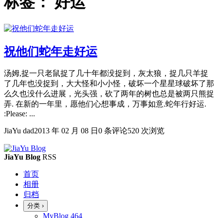
标签：
好运
祝他们蛇年走好运
汤姆,捉一只老鼠捉了几十年都没捉到，灰太狼，捉几只羊捉
了几年也没捉到，大大怪和小小怪，破坏一个星星球破坏了那
么久也没什么进展，光头强，砍了两年的树也总是被两只熊捉
弄. 在新的一年里，愿他们心想事成，万事如意.蛇年行好运.
:Please: ...
JiaYu dad
2013 年 02 月 08 日
0 条评论
520 次浏览
JiaYu Blog
RSS
首页
相册
归档
分类
›
MyBlog
464