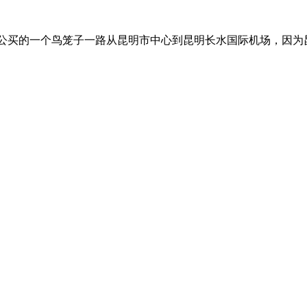
外公买的一个鸟笼子一路从昆明市中心到昆明长水国际机场，因为昆