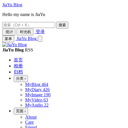
JiaYu Blog
Hello my name is JiaYu
搜索
登录
统计
时光机
JiaYu Blog
菜单
JiaYu Blog
RSS
首页
相册
归档
分类
›
MyBlog
464
MyDiary
426
MyImage
190
MyVideo
63
MyAudio
22
页面
›
About
Care
Friend