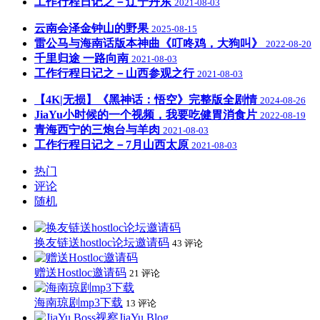
工作行程日记之－辽宁丹东
2021-08-03
云南会泽金钟山的野果
2025-08-15
雷公马与海南话版本神曲《叮咚鸡，大狗叫》
2022-08-20
千里归途 一路向南
2021-08-03
工作行程日记之－山西参观之行
2021-08-03
【4K|无损】《黑神话：悟空》完整版全剧情
2024-08-26
JiaYu小时候的一个视频，我要吃健胃消食片
2022-08-19
青海西宁的三炮台与羊肉
2021-08-03
工作行程日记之－7月山西太原
2021-08-03
热门
评论
随机
换友链送hostloc论坛邀请码
43 评论
赠送Hostloc邀请码
21 评论
海南琼剧mp3下载
13 评论