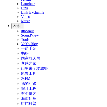
Laughter
Link
Link Exchange
Video
Music
友链
›
dinosaur
SoundView
Tools
YoYo Blog
一诺千金
书格
国家航天局
孝感之家
山里来了攻城狮
彩票工具
悠FM
我的油管
探月工程
有个博客
海南仙岛
蟒蛇科普