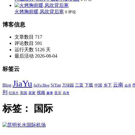
火烤胸前暖,风吹背后寒
0 评论
博客信息
文章数目
717
评论数目
591
运行天数
5126 天
最后活动
2026-08-04
标签云
JiaYu
云南
Blog
SiYan
三亚
下载
中国
乡下
万绿园
JiaYu Blog
会泽
列
视频
老家
美国
音乐
纪录片
趣事
高考
标签：
国际