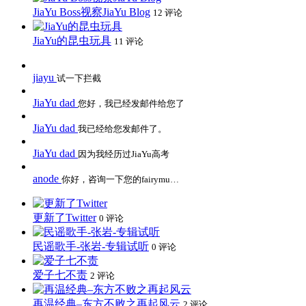
JiaYu Boss视察JiaYu Blog
12 评论
JiaYu的昆虫玩具
11 评论
jiayu
试一下拦截
JiaYu dad
您好，我已经发邮件给您了
JiaYu dad
我已经给您发邮件了。
JiaYu dad
因为我经历过JiaYu高考
anode
你好，咨询一下您的fairymu…
更新了Twitter
0 评论
民谣歌手-张岩-专辑试听
0 评论
爱子七不责
2 评论
再温经典–东方不败之再起风云
2 评论