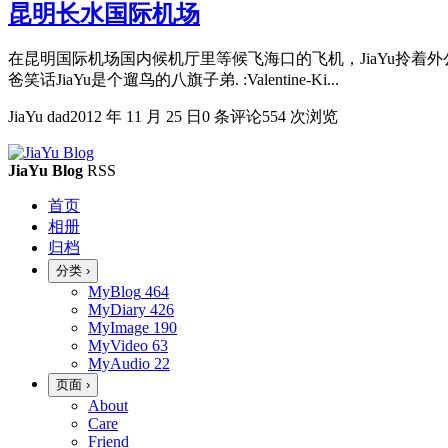
昆明长水国际机场
在昆明国际机场国内候机厅里等候飞海口的飞机，JiaYu拎着
爸笑话JiaYu是个遛鸟的八旗子弟. :Valentine-Ki...
JiaYu dad
2012 年 11 月 25 日
0 条评论
554 次浏览
JiaYu Blog
RSS
首页
相册
归档
分类
›
MyBlog
464
MyDiary
426
MyImage
190
MyVideo
63
MyAudio
22
页面
›
About
Care
Friend