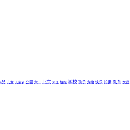
北京
学校
作品
教育
孩子
快乐
拍摄
公园
姐姐
宠物
文昌
儿童
六一
儿童节
大理