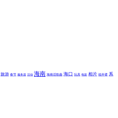
海南
海口
相片
系
旅游
春节
海南话歌曲
玩具
祖外婆
服务器
活动
电影