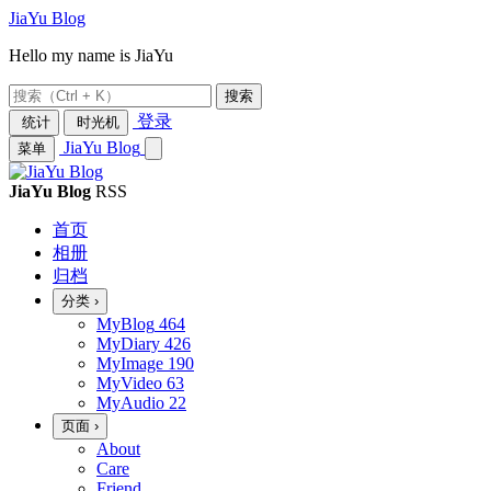
JiaYu Blog
Hello my name is JiaYu
搜索
登录
统计
时光机
JiaYu Blog
菜单
JiaYu Blog
RSS
首页
相册
归档
分类
›
MyBlog
464
MyDiary
426
MyImage
190
MyVideo
63
MyAudio
22
页面
›
About
Care
Friend