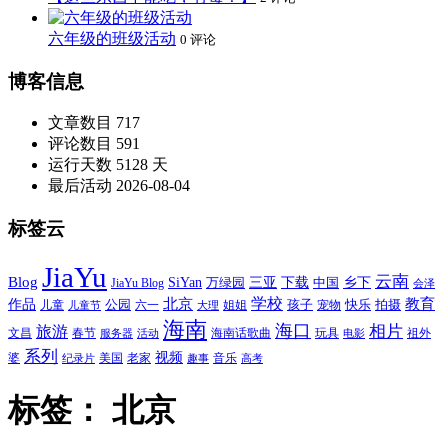
六年级的班级活动
0 评论
博客信息
文章数目
717
评论数目
591
运行天数
5128 天
最后活动
2026-08-04
标签云
JiaYu
云南
Blog
SiYan
三亚
下载
中国
乡下
万绿园
JiaYu Blog
会泽
北京
学校
作品
教育
孩子
快乐
拍摄
公园
姐姐
宠物
儿童
六一
儿童节
大理
海南
海口
相片
旅游
文昌
春节
海南话歌曲
玩具
祖外
服务器
活动
电影
系列
视频
老家
婆
美国
音乐
纪录片
趣事
高考
标签：
北京