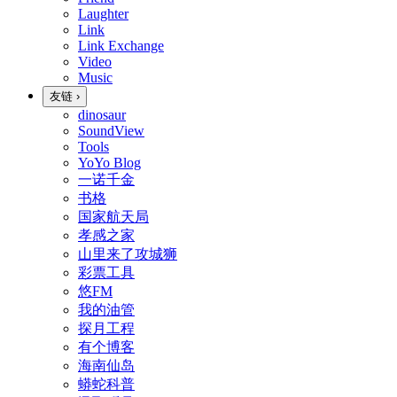
Laughter
Link
Link Exchange
Video
Music
友链
›
dinosaur
SoundView
Tools
YoYo Blog
一诺千金
书格
国家航天局
孝感之家
山里来了攻城狮
彩票工具
悠FM
我的油管
探月工程
有个博客
海南仙岛
蟒蛇科普