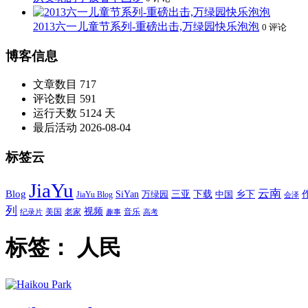
2013六一儿童节系列-重磅出击,万绿园快乐泡泡
0 评论
博客信息
文章数目
717
评论数目
591
运行天数
5124 天
最后活动
2026-08-04
标签云
JiaYu
云南
Blog
SiYan
三亚
下载
中国
乡下
万绿园
JiaYu Blog
会泽
列
视频
老家
美国
音乐
纪录片
趣事
高考
标签：
人民