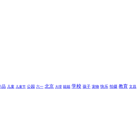
北京
学校
作品
教育
孩子
快乐
拍摄
公园
姐姐
宠物
文昌
儿童
六一
儿童节
大理