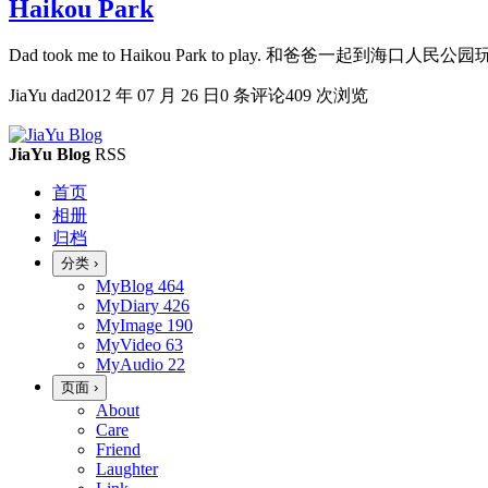
Haikou Park
Dad took me to Haikou Park to play. 和爸爸一起到海口人民公园
JiaYu dad
2012 年 07 月 26 日
0 条评论
409 次浏览
JiaYu Blog
RSS
首页
相册
归档
分类
›
MyBlog
464
MyDiary
426
MyImage
190
MyVideo
63
MyAudio
22
页面
›
About
Care
Friend
Laughter