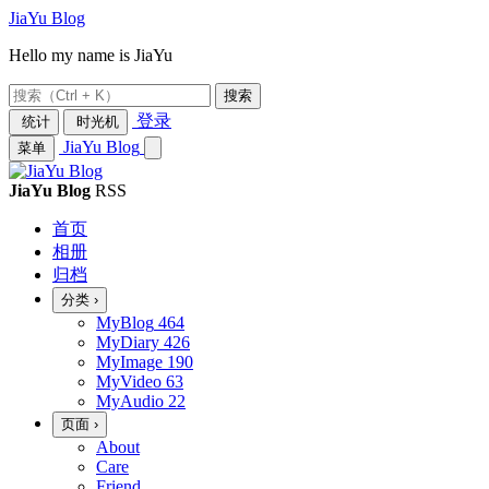
JiaYu Blog
Hello my name is JiaYu
搜索
登录
统计
时光机
JiaYu Blog
菜单
JiaYu Blog
RSS
首页
相册
归档
分类
›
MyBlog
464
MyDiary
426
MyImage
190
MyVideo
63
MyAudio
22
页面
›
About
Care
Friend