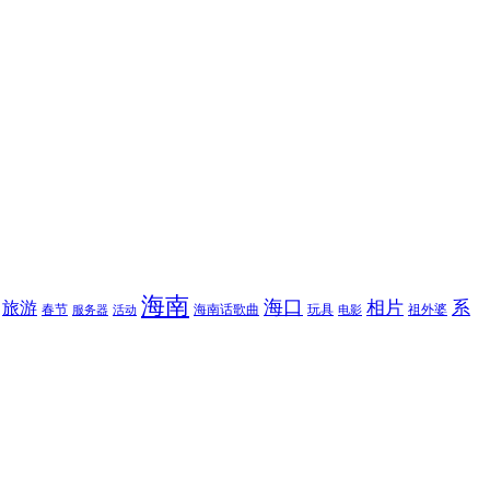
海南
海口
相片
系
旅游
春节
海南话歌曲
玩具
祖外婆
服务器
活动
电影