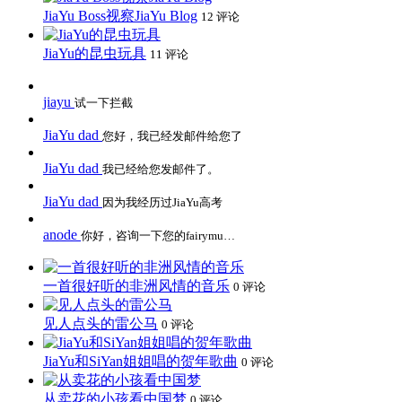
JiaYu Boss视察JiaYu Blog
12 评论
JiaYu的昆虫玩具
11 评论
jiayu
试一下拦截
JiaYu dad
您好，我已经发邮件给您了
JiaYu dad
我已经给您发邮件了。
JiaYu dad
因为我经历过JiaYu高考
anode
你好，咨询一下您的fairymu…
一首很好听的非洲风情的音乐
0 评论
见人点头的雷公马
0 评论
JiaYu和SiYan姐姐唱的贺年歌曲
0 评论
从卖花的小孩看中国梦
0 评论