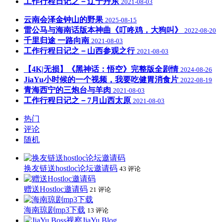
工作行程日记之－辽宁丹东
2021-08-03
云南会泽金钟山的野果
2025-08-15
雷公马与海南话版本神曲《叮咚鸡，大狗叫》
2022-08-20
千里归途 一路向南
2021-08-03
工作行程日记之－山西参观之行
2021-08-03
【4K|无损】《黑神话：悟空》完整版全剧情
2024-08-26
JiaYu小时候的一个视频，我要吃健胃消食片
2022-08-19
青海西宁的三炮台与羊肉
2021-08-03
工作行程日记之－7月山西太原
2021-08-03
热门
评论
随机
换友链送hostloc论坛邀请码
43 评论
赠送Hostloc邀请码
21 评论
海南琼剧mp3下载
13 评论