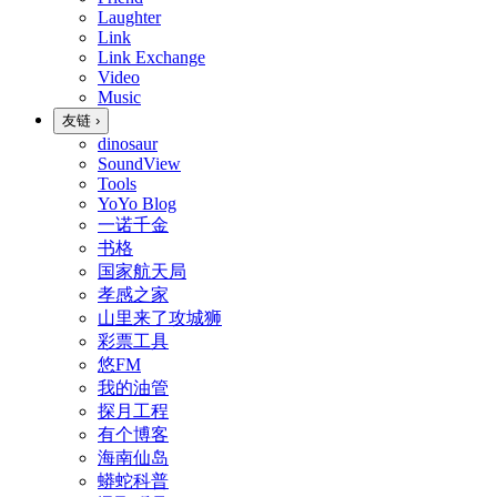
Laughter
Link
Link Exchange
Video
Music
友链
›
dinosaur
SoundView
Tools
YoYo Blog
一诺千金
书格
国家航天局
孝感之家
山里来了攻城狮
彩票工具
悠FM
我的油管
探月工程
有个博客
海南仙岛
蟒蛇科普