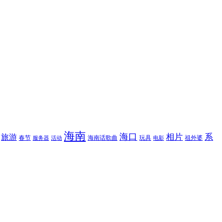
海南
海口
相片
系
旅游
春节
海南话歌曲
玩具
祖外婆
服务器
活动
电影