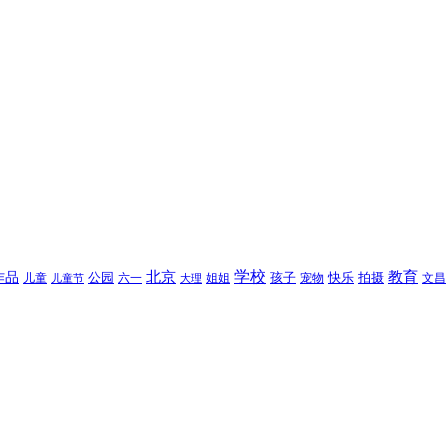
北京
学校
作品
教育
孩子
快乐
拍摄
公园
姐姐
宠物
文昌
儿童
六一
儿童节
大理