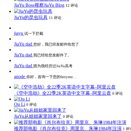
JiaYu Boss视察JiaYu Blog
12 评论
JiaYu的昆虫玩具
11 评论
jiayu
试一下拦截
JiaYu dad
您好，我已经发邮件给您了
JiaYu dad
我已经给您发邮件了。
JiaYu dad
因为我经历过JiaYu高考
anode
你好，咨询一下您的fairymu…
《空中浩劫》全22季2K英语中文字幕–阿里云盘
0 评论
Ou Li
0 评论
JiaYu从姐姐家里回来了
0 评论
推荐部电影《肖尔布拉克》周里京、朱琳1984年注演
1 评