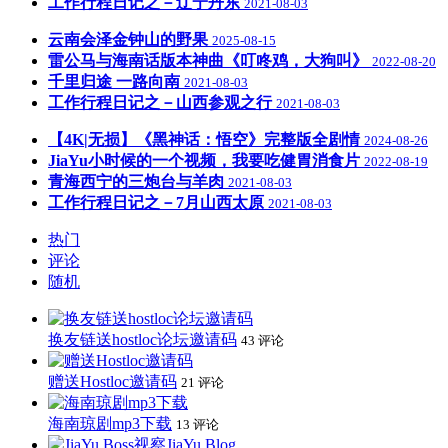
工作行程日记之－辽宁丹东
2021-08-03
云南会泽金钟山的野果
2025-08-15
雷公马与海南话版本神曲《叮咚鸡，大狗叫》
2022-08-20
千里归途 一路向南
2021-08-03
工作行程日记之－山西参观之行
2021-08-03
【4K|无损】《黑神话：悟空》完整版全剧情
2024-08-26
JiaYu小时候的一个视频，我要吃健胃消食片
2022-08-19
青海西宁的三炮台与羊肉
2021-08-03
工作行程日记之－7月山西太原
2021-08-03
热门
评论
随机
换友链送hostloc论坛邀请码
43 评论
赠送Hostloc邀请码
21 评论
海南琼剧mp3下载
13 评论