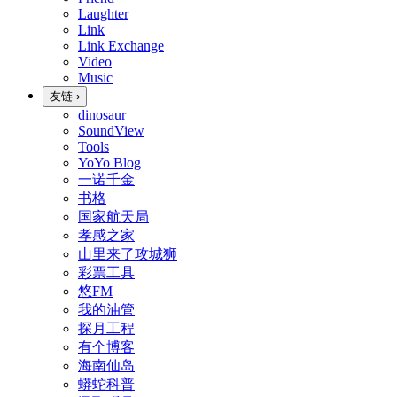
Laughter
Link
Link Exchange
Video
Music
友链
›
dinosaur
SoundView
Tools
YoYo Blog
一诺千金
书格
国家航天局
孝感之家
山里来了攻城狮
彩票工具
悠FM
我的油管
探月工程
有个博客
海南仙岛
蟒蛇科普