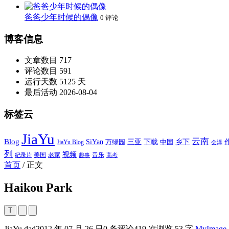
爸爸少年时候的偶像
0 评论
博客信息
文章数目
717
评论数目
591
运行天数
5125 天
最后活动
2026-08-04
标签云
JiaYu
云南
Blog
SiYan
三亚
下载
中国
乡下
万绿园
JiaYu Blog
会泽
列
视频
老家
美国
音乐
纪录片
趣事
高考
首页
/
正文
Haikou Park
T
JiaYu dad
2012 年 07 月 26 日
0 条评论
419 次浏览
53 字
MyImage