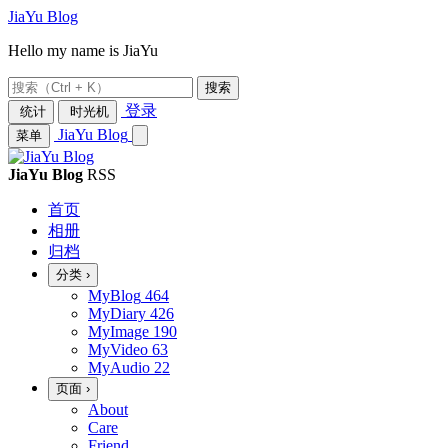
JiaYu Blog
Hello my name is JiaYu
搜索
登录
统计
时光机
JiaYu Blog
菜单
JiaYu Blog
RSS
首页
相册
归档
分类
›
MyBlog
464
MyDiary
426
MyImage
190
MyVideo
63
MyAudio
22
页面
›
About
Care
Friend