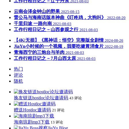
工作行程日记之－辽宁丹东
2021-08-03
云南会泽金钟山的野果
2025-08-15
雷公马与海南话版本神曲《叮咚鸡，大狗叫》
2022-08-20
千里归途 一路向南
2021-08-03
工作行程日记之－山西参观之行
2021-08-03
【4K|无损】《黑神话：悟空》完整版全剧情
2024-08-26
JiaYu小时候的一个视频，我要吃健胃消食片
2022-08-19
青海西宁的三炮台与羊肉
2021-08-03
工作行程日记之－7月山西太原
2021-08-03
热门
评论
随机
换友链送hostloc论坛邀请码
43 评论
赠送Hostloc邀请码
21 评论
海南琼剧mp3下载
13 评论