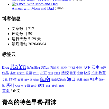
A meal with Mom and Dad
0 评论
博客信息
文章数目
717
评论数目
591
运行天数
5129 天
最后活动
2026-08-04
标签云
JiaYu
云南
Blog
SiYan
三亚
下载
中国
乡下
万绿园
JiaYu Blog
会泽
北京
学校
作品
教育
孩子
快乐
拍摄
公园
姐姐
宠物
儿童
六一
儿童节
大理
海南
海口
相片
旅游
文昌
春节
海南话歌曲
玩具
祖外
服务器
活动
电影
系列
视频
老家
婆
美国
音乐
纪录片
趣事
高考
首页
/
正文
青岛的特色早餐-甜沫