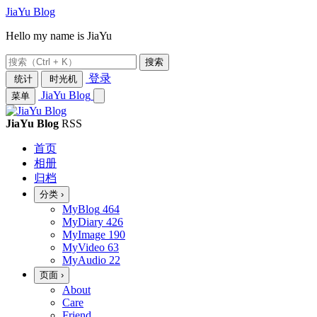
JiaYu Blog
Hello my name is JiaYu
搜索
登录
统计
时光机
JiaYu Blog
菜单
JiaYu Blog
RSS
首页
相册
归档
分类
›
MyBlog
464
MyDiary
426
MyImage
190
MyVideo
63
MyAudio
22
页面
›
About
Care
Friend