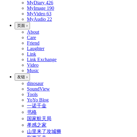
MyDiary
426
MyImage
190
MyVideo
63
MyAudio
22
页面
›
About
Care
Friend
Laughter
Link
Link Exchange
Video
Music
友链
›
dinosaur
SoundView
Tools
YoYo Blog
一诺千金
书格
国家航天局
孝感之家
山里来了攻城狮