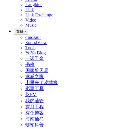
Laughter
Link
Link Exchange
Video
Music
友链
›
dinosaur
SoundView
Tools
YoYo Blog
一诺千金
书格
国家航天局
孝感之家
山里来了攻城狮
彩票工具
悠FM
我的油管
探月工程
有个博客
海南仙岛
蟒蛇科普